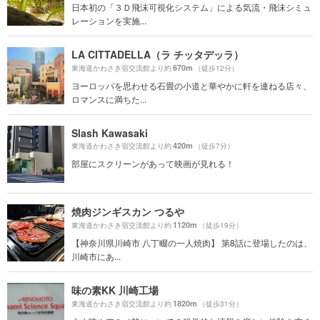
日本初の「３Ｄ飛沫可視化システム」による気流・飛沫シミュ
レーションを実施...
LA CITTADELLA（ラ チッタデッラ）
670m
東海道かわさき宿交流館より約
（徒歩12分）
ヨーロッパを思わせる石畳の小道と華やかに軒を連ねる店々、
ロマンスに満ちた...
Slash Kawasaki
420m
東海道かわさき宿交流館より約
（徒歩7分）
部屋にスクリーンがあって映画が見れる！
焼肉ジンギスカン つるや
1120m
東海道かわさき宿交流館より約
（徒歩19分）
【神奈川県川崎市 八丁畷の一人焼肉】 第8話に登場したのは、
川崎市にあ...
味の素KK 川崎工場
1820m
東海道かわさき宿交流館より約
（徒歩31分）