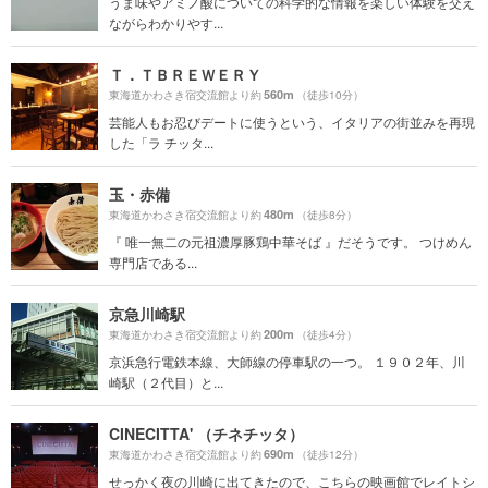
うま味やアミノ酸についての科学的な情報を楽しい体験を交え
ながらわかりやす...
Ｔ．ＴＢＲＥＷＥＲＹ
560m
東海道かわさき宿交流館より約
（徒歩10分）
芸能人もお忍びデートに使うという、イタリアの街並みを再現
した「ラ チッタ...
玉・赤備
480m
東海道かわさき宿交流館より約
（徒歩8分）
『 唯一無二の元祖濃厚豚鶏中華そば 』だそうです。 つけめん
専門店である...
京急川崎駅
200m
東海道かわさき宿交流館より約
（徒歩4分）
京浜急行電鉄本線、大師線の停車駅の一つ。 １９０２年、川
崎駅（２代目）と...
CINECITTA' （チネチッタ）
690m
東海道かわさき宿交流館より約
（徒歩12分）
せっかく夜の川崎に出てきたので、こちらの映画館でレイトシ