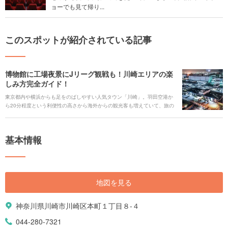
ョーでも見て帰り...
このスポットが紹介されている記事
博物館に工場夜景にJリーグ観戦も！川崎エリアの楽
しみ方完全ガイド！
東京都内や横浜からも足をのばしやすい人気タウン「川崎」。羽田空港か
ら20分程度という利便性の高さから海外からの観光客も増えていて、旅の
拠点としても活用されています。街の中心の川崎駅はJRと京急線の2つの路
線が使用でき、通勤や通学に便利。駅前の商業施設もリニューアルし、シ
ョッピングや映画やグルメも大充実。神奈川県内外からにぎやかで活気に
基本情報
あふれた川崎に多くの人々が訪れています。そんな川崎のおなじみの定番
スポットから意外と知られていないとっておきのスポットについてまとめ
ました。読めばきっと川崎へ行ってみたくなる！そんな情報が満載です。
地図を見る
神奈川県川崎市川崎区本町１丁目８-４
044-280-7321