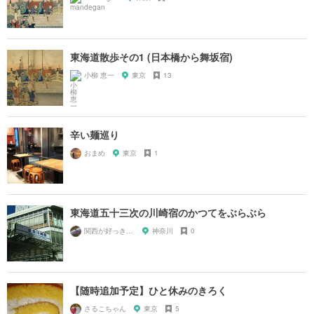
東海道散歩その1 (日本橋から舞坂宿)
小柳 恵一
東京
13
辛い麺巡り
おまめ
東京
1
東海道五十三次の川崎宿のかつてをぶらぶら
関西が好っきゃねん
神奈川
0
【随時追加予定】ひと休みのきろく
さるこちゃん
東京
5