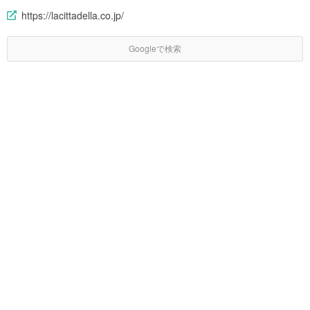
https://lacittadella.co.jp/
Googleで検索