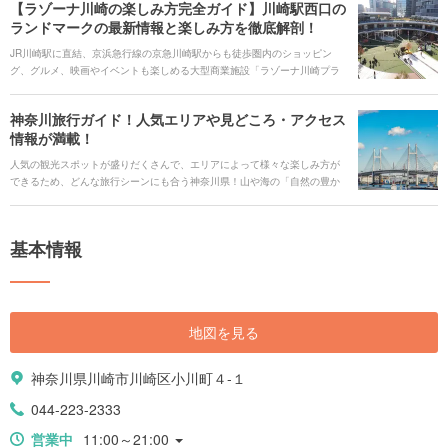
【ラゾーナ川崎の楽しみ方完全ガイド】川崎駅西口の
ランドマークの最新情報と楽しみ方を徹底解剖！
JR川崎駅に直結、京浜急行線の京急川崎駅からも徒歩圏内のショッピン
グ、グルメ、映画やイベントも楽しめる大型商業施設「ラゾーナ川崎プラ
ザ」。2018年に大規模リニューアルを終え、話題の店舗が多数出店。駅前
広場も一新されました。 平日には通勤通学の利用者が、週末には家族連れ
神奈川旅行ガイド！人気エリアや見どころ・アクセス
が数多く訪れるスポットです。ホッと一息つけるスペースも多いので、ゆ
情報が満載！
っくりショッピングが楽しめます。開放感のあるルーファ広場では多彩な
イベントが日々開催されて大にぎわい。進化し続けている「ラゾーナ川崎
人気の観光スポットが盛りだくさんで、エリアによって様々な楽しみ方が
プラザ」の魅力をご紹介します。
できるため、どんな旅行シーンにも合う神奈川県！山や海の「自然の豊か
さ」と関東ならではの「都心の華やかさや利便性の高さ」の両面を感じる
ことができます。 定番の横浜、鎌倉、江ノ島、箱根などだけではなく、あ
まり知られていない魅力的なエリアもたくさんあります。また、自然豊か
基本情報
な環境から生まれる「新鮮な魚と野菜」によるご当地グルメも盛りだくさ
んです。年間を通して楽しめるイベントも多数開催！そんな魅力的な神奈
川県の旅行情報をご紹介します。
地図を見る
神奈川県川崎市川崎区小川町４-１
044-223-2333
営業中
11:00～21:00