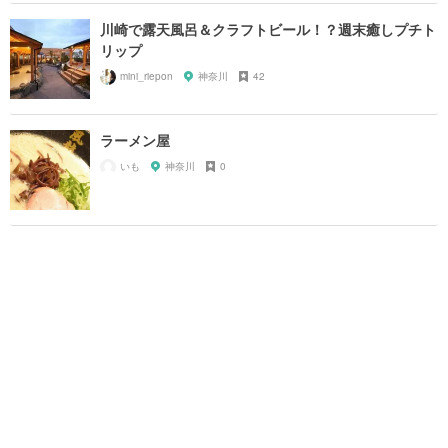
川崎で露天風呂＆クラフトビール！？週末癒しプチト
リップ
mini_riepon
神奈川
42
ラーメン屋
いも
神奈川
0