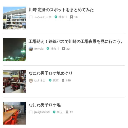
川崎 定番のスポットをまとめてみた
ふろんた～れ
神奈川
16
工場萌え！路線バスで川崎の工場夜景を見に行こう。
teriyaki
神奈川
32
なにわ男子ロケ地めぐり
ゆきすけ
東京
186
なにわ男子ロケ地
p47j9w7r5d
埼玉
12