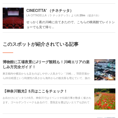
CINECITTA' （チネチッタ）
20m
LA CITTADELLA（ラ チッタデッラ）より約
（徒歩1分）
せっかく夜の川崎に出てきたので、こちらの映画館でレイトシ
ョーでも見て帰り...
このスポットが紹介されている記事
博物館に工場夜景にJリーグ観戦も！川崎エリアの楽
しみ方完全ガイド！
東京都内や横浜からも足をのばしやすい人気タウン「川崎」。羽田空港か
ら20分程度という利便性の高さから海外からの観光客も増えていて、旅の
拠点としても活用されています。街の中心の川崎駅はJRと京急線の2つの路
線が使用でき、通勤や通学に便利。駅前の商業施設もリニューアルし、シ
【神奈川観光】5月はここをチェック！
ョッピングや映画やグルメも大充実。神奈川県内外からにぎやかで活気に
あふれた川崎に多くの人々が訪れています。そんな川崎のおなじみの定番
お出かけにピッタリの5月。神奈川ではイベントや伝統行事が数多く催され
スポットから意外と知られていないとっておきのスポットについてまとめ
ます。ゴールデンウィークもあるので、普段足を運ばないエリアも訪れて
ました。読めばきっと川崎へ行ってみたくなる！そんな情報が満載です。
みては。この時期に神奈川観光を計画するなら、ぜひプランの参考にして
みてください。