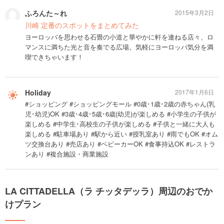
ふろんた～れ
2015年3月2日
川崎 定番のスポットをまとめてみた
ヨーロッパを思わせる石畳の小道と華やかに軒を連ねる店々、ロ
マンスに満ちた光と音を奏でる広場。気軽にヨーロッパ気分を満
喫できちゃいます！
Holiday
2017年1月6日
#ショッピング #ショッピングモール #0歳･1歳･2歳の赤ちゃん(乳
児･幼児)OK #3歳･4歳･5歳･6歳(幼児)が楽しめる #小学生の子供が
楽しめる #中学生･高校生の子供が楽しめる #子供と一緒に大人も
楽しめる #駐車場あり #駅から近い #授乳室あり #雨でもOK #オム
ツ交換台あり #売店あり #ベビーカーOK #食事持込OK #レストラ
ンあり #複合施設・商業施設
LA CITTADELLA（ラ チッタデッラ）周辺のおでか
けプラン