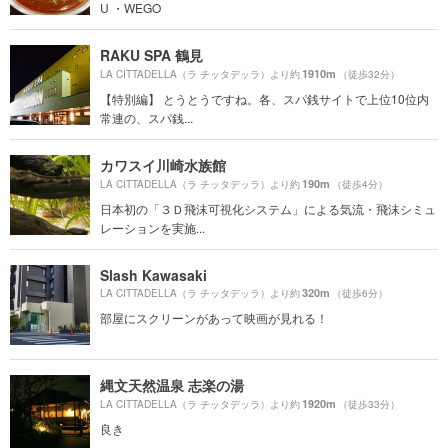
U ・WEGO
RAKU SPA 鶴見
1910m
LA CITTADELLA（ラ チッタデッラ）より約
（徒歩32分）
【特別編】 とうとうですね。各、スパ銭サイトで上位10位内
常連の、スパ銭...
カワスイ川崎水族館
190m
LA CITTADELLA（ラ チッタデッラ）より約
（徒歩4分）
日本初の「３Ｄ飛沫可視化システム」による気流・飛沫シミュ
レーションを実施...
Slash Kawasaki
320m
LA CITTADELLA（ラ チッタデッラ）より約
（徒歩6分）
部屋にスクリーンがあって映画が見れる！
縄文天然温泉 志楽の湯
1920m
LA CITTADELLA（ラ チッタデッラ）より約
（徒歩33分）
良き