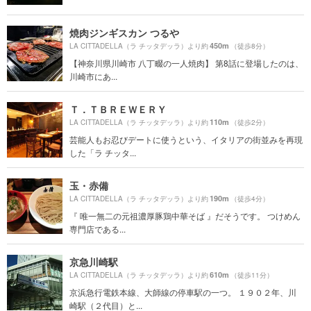
焼肉ジンギスカン つるや
450m
LA CITTADELLA（ラ チッタデッラ）より約
（徒歩8分）
【神奈川県川崎市 八丁畷の一人焼肉】 第8話に登場したのは、
川崎市にあ...
Ｔ．ＴＢＲＥＷＥＲＹ
110m
LA CITTADELLA（ラ チッタデッラ）より約
（徒歩2分）
芸能人もお忍びデートに使うという、イタリアの街並みを再現
した「ラ チッタ...
玉・赤備
190m
LA CITTADELLA（ラ チッタデッラ）より約
（徒歩4分）
『 唯一無二の元祖濃厚豚鶏中華そば 』だそうです。 つけめん
専門店である...
京急川崎駅
610m
LA CITTADELLA（ラ チッタデッラ）より約
（徒歩11分）
京浜急行電鉄本線、大師線の停車駅の一つ。 １９０２年、川
崎駅（２代目）と...