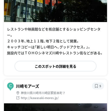
レストランや映画館などを核店舗とするショッピングセンタ
ー。
２００３年、地上１１階、地下２階として開業。
キャッチコピーは「新しい明日へ、グッドアクセス。」。
施設内ではＴＯＨＯシネマズ川崎やレストラン街などがある。
このスポットの詳細を見る
川崎モアーズ
C
5
神奈川県川崎市川崎区駅前本町７
http://kawasaki-mores.jp/