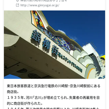
神奈川県川崎市川崎区砂子２丁目４
http://www.ginryugai.or.jp/
東日本旅客鉄道と京浜急行電鉄の川崎駅・京急川崎駅前にある
商店街。
１９３５年、河川「古川」が埋め立てられ、失業者の再雇用を目
的に商店街が作られた。
１９４５年、第二次世界大戦の空襲により、川崎市街地は焦土