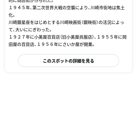
的に商店街が作られた。
１９４５年、第二次世界大戦の空襲により、川崎市街地は焦土
化。
川崎銀星座をはじめとする川崎映画街（銀映街）の活況によっ
て、大いににぎわった。
１９２７年に小美屋百貨店（旧小美屋呉服店）、１９５５年に岡
田屋の百貨店、１９５６年にさいか屋が開業。
このスポットの詳細を見る