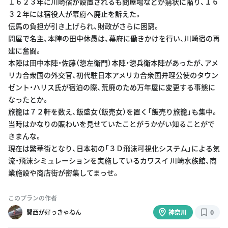
１６２３年に川崎宿が設置されるも問屋場などが窮状に陥り、１６
３２年には宿役人が幕府へ廃止を訴えた。
伝馬の負担が引き上げられ、財政がさらに困窮。
問屋で名主、本陣の田中休愚は、幕府に働きかけを行い、川崎宿の再
建に奮闘。
本陣は田中本陣・佐藤（惣左衛門）本陣・惣兵衛本陣があったが、アメ
リカ合衆国の外交官、初代駐日本アメリカ合衆国弁理公使のタウン
ゼント・ハリス氏が宿泊の際、荒廃のため万年屋に変更する事態に
なったとか。
旅籠は７２軒を数え、飯盛女（飯売女）を置く「飯売り旅籠」も集中。
当時はかなりの賑わいを見せていたことがうかがい知ることがで
きまんな。
現在は繁華街となり、日本初の「３Ｄ飛沫可視化システム」による気
流・飛沫シミュレーションを実施しているカワスイ 川崎水族館、商
業施設や商店街が密集してまっせ。
このプランの作者
関西が好っきゃねん
神奈川
0