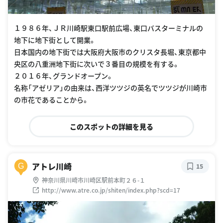
１９８６年、ＪＲ川崎駅東口駅前広場、東口バスターミナルの
地下に地下街として開業。
日本国内の地下街では大阪府大阪市のクリスタ長堀、東京都中
央区の八重洲地下街に次いで３番目の規模を有する。
２０１６年、グランドオープン。
名称「アゼリア」の由来は、西洋ツツジの英名でツツジが川崎市
の市花であることから。
このスポットの詳細を見る
アトレ川崎
G
15
神奈川県川崎市川崎区駅前本町２６-１
http://www.atre.co.jp/shiten/index.php?scd=17