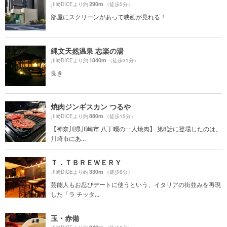
290m
川崎DICEより約
（徒歩5分）
部屋にスクリーンがあって映画が見れる！
縄文天然温泉 志楽の湯
1840m
川崎DICEより約
（徒歩31分）
良き
焼肉ジンギスカン つるや
880m
川崎DICEより約
（徒歩15分）
【神奈川県川崎市 八丁畷の一人焼肉】 第8話に登場したのは、
川崎市にあ...
Ｔ．ＴＢＲＥＷＥＲＹ
330m
川崎DICEより約
（徒歩6分）
芸能人もお忍びデートに使うという、イタリアの街並みを再現
した「ラ チッタ...
玉・赤備