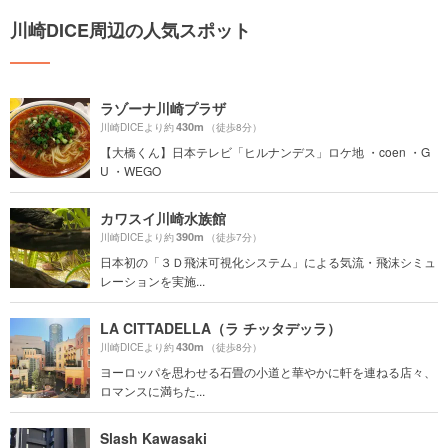
川崎DICE周辺の人気スポット
ラゾーナ川崎プラザ
430m
川崎DICEより約
（徒歩8分）
【大橋くん】日本テレビ「ヒルナンデス」ロケ地 ・coen ・G
U ・WEGO
カワスイ川崎水族館
390m
川崎DICEより約
（徒歩7分）
日本初の「３Ｄ飛沫可視化システム」による気流・飛沫シミュ
レーションを実施...
LA CITTADELLA（ラ チッタデッラ）
430m
川崎DICEより約
（徒歩8分）
ヨーロッパを思わせる石畳の小道と華やかに軒を連ねる店々、
ロマンスに満ちた...
Slash Kawasaki