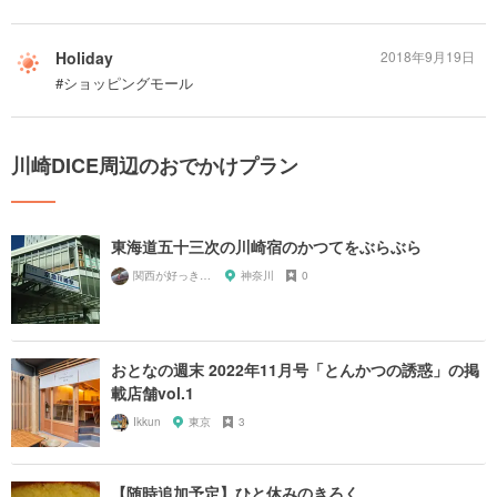
Holiday
2018年9月19日
#ショッピングモール
川崎DICE周辺のおでかけプラン
東海道五十三次の川崎宿のかつてをぶらぶら
関西が好っきゃねん
神奈川
0
おとなの週末 2022年11月号「とんかつの誘惑」の掲
載店舗vol.1
Ikkun
東京
3
【随時追加予定】ひと休みのきろく