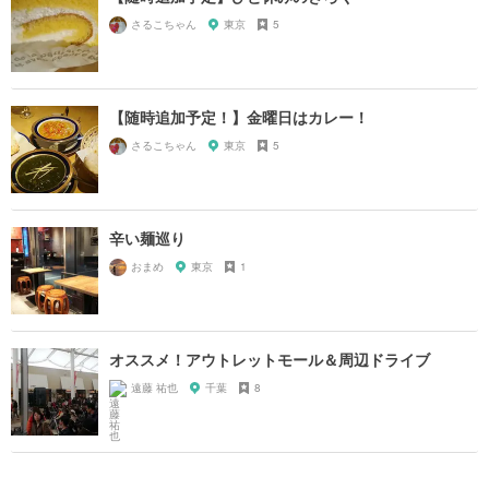
さるこちゃん
東京
5
【随時追加予定！】金曜日はカレー！
さるこちゃん
東京
5
辛い麺巡り
おまめ
東京
1
オススメ！アウトレットモール＆周辺ドライブ
遠藤 祐也
千葉
8