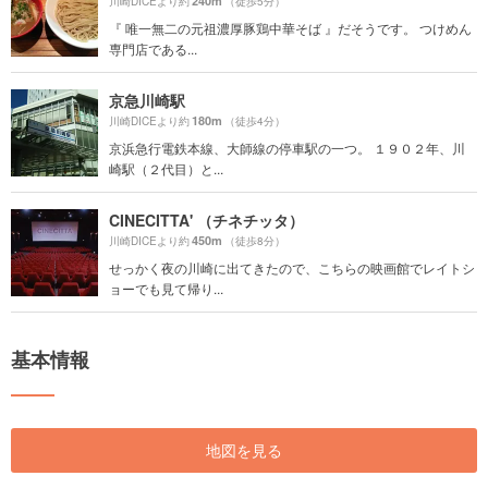
240m
川崎DICEより約
（徒歩5分）
『 唯一無二の元祖濃厚豚鶏中華そば 』だそうです。 つけめん
専門店である...
京急川崎駅
180m
川崎DICEより約
（徒歩4分）
京浜急行電鉄本線、大師線の停車駅の一つ。 １９０２年、川
崎駅（２代目）と...
CINECITTA' （チネチッタ）
450m
川崎DICEより約
（徒歩8分）
せっかく夜の川崎に出てきたので、こちらの映画館でレイトシ
ョーでも見て帰り...
基本情報
地図を見る