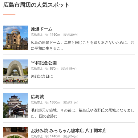
広島市周辺の人気スポット
原爆ドーム
1160m
広島市より約
（徒歩20分）
広島の原爆ドーム。二度と同じことを繰り返さないために、共
に平和に生きるこ...
平和記念公園
870m
広島市より約
（徒歩15分）
終戦記念日に
広島城
1850m
広島市より約
（徒歩31分）
毛利輝元が築城。その後は、福島氏や浅野氏の居城となりまし
た。 国の史跡に...
お好み焼 みっちゃん総本店 八丁堀本店
1410m
広島市より約
（徒歩24分）