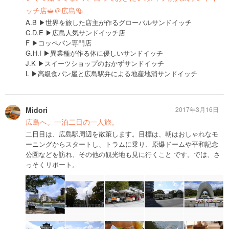
ッチ店🥪＠広島🥯
A.B ▶︎世界を旅した店主が作るグローバルサンドイッチ
C.D.E ▶︎広島人気サンドイッチ店
F ▶︎コッペパン専門店
G.H.I ▶︎異業種が作る体に優しいサンドイッチ
J.K ▶︎スイーツショップのおかずサンドイッチ
L ▶︎高級食パン屋と広島駅弁による地産地消サンドイッチ
Midori
2017年3月16日
広島へ。一泊二日の一人旅。
二日目は、広島駅周辺を散策します。目標は、朝はおしゃれなモ
ーニングからスタートし、トラムに乗り、原爆ドームや平和記念
公園などを訪れ、その他の観光地も見に行くこと です。では、さ
っそくリポート。