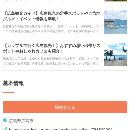
戸内海を臨むことができる絶景スポット、新鮮な海の幸を堪能することが
できる港町、大自然を楽しむことができる国立公園、ゆったり疲れを癒す
【広島観光ガイド】広島観光の定番スポットやご当地
温泉など、実は色々なことを楽しむことができる県なんです。 自分にあっ
グルメ・イベント情報も満載！
た観光を楽しむことができるおすすめの旅行先です。アクティブに過ごす
も、ゆったり過ごしてみるも、地元グルメを心ゆくまで楽しむもよし。ど
世界各国から観光客が集まる広島県は、「原爆ドーム」と「厳島神社」の
んな過ごし方もできる広島県の見どころを一挙紹介したいと思います！
二つの世界遺産を抱える中四国最大の観光都市。瀬戸内海側の海沿いに人
気スポットが多く集まっており、穏やかで透き通った海を眺めながら観光
することができます。 近年は、広島駅周辺の大規模な工事や、市内に広島
【カップルで行く広島観光！】おすすめ思い出作りス
初のアウトレット施設が建設されるなど次々と新しい施設がオープンし、
ポットやおしゃれカフェも紹介！
盛り上がりを見せている広島。今回はそんな広島で楽しめる定番観光スポ
ットや体験、賑やかな年間のイベントについて紹介していきます。
観光地としても盛り上がりを見せる中国地方の地方都市、広島。カップル
での旅行や観光で楽しめる定番の観光地に合わせて、おしゃれで落ち着け
るカフェや、2人の思い出作りにもぴったりの手作り体験など紹介していき
ます。
基本情報
地図を見る
広島県広島市
https://www.instagram.com/explore/locations/786820004