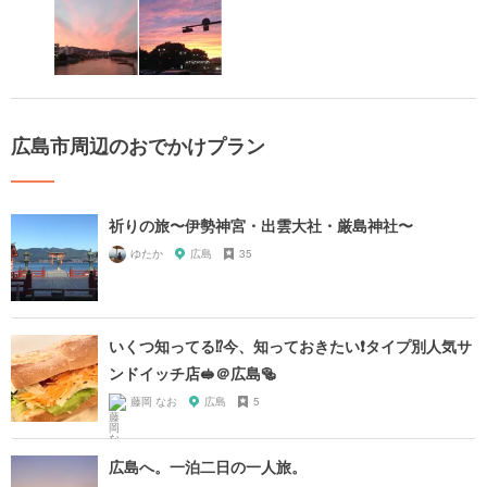
広島市周辺のおでかけプラン
祈りの旅〜伊勢神宮・出雲大社・厳島神社〜
ゆたか
広島
35
いくつ知ってる⁉️今、知っておきたい❗️タイプ別人気サ
ンドイッチ店🥪＠広島🥯
藤岡 なお
広島
5
広島へ。一泊二日の一人旅。