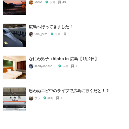
Midori
広島
49
広島へ行ってきました！
taro_pero
広島
8
なにわ男子 +Alpha in 広島【1泊2日】
kazuyaohashi89
広島
1
思わぬエビ中のライブで広島に行くだと！？
ぴぃ
静岡
1