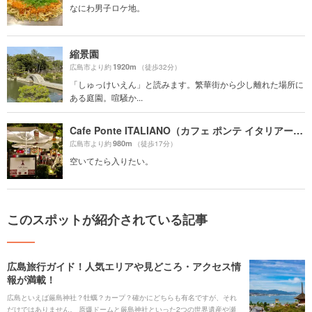
なにわ男子ロケ地。
縮景園
1920m
広島市より約
（徒歩32分）
「しゅっけいえん」と読みます。繁華街から少し離れた場所に
ある庭園。喧騒か...
Cafe Ponte ITALIANO（カフェ ポンテ イタリアーノ）
980m
広島市より約
（徒歩17分）
空いてたら入りたい。
このスポットが紹介されている記事
広島旅行ガイド！人気エリアや見どころ・アクセス情
報が満載！
広島といえば厳島神社？牡蠣？カープ？確かにどちらも有名ですが、それ
だけではありません。 原爆ドームと厳島神社といった2つの世界遺産や瀬