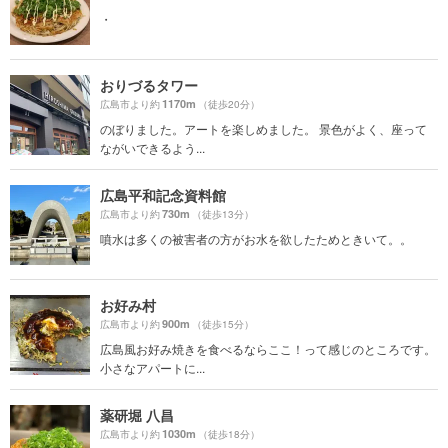
・
おりづるタワー
1170m
広島市より約
（徒歩20分）
のぼりました。アートを楽しめました。 景色がよく、座って
ながいできるよう...
広島平和記念資料館
730m
広島市より約
（徒歩13分）
噴水は多くの被害者の方がお水を欲したためときいて。。
お好み村
900m
広島市より約
（徒歩15分）
広島風お好み焼きを食べるならここ！って感じのところです。
小さなアパートに...
薬研堀 八昌
1030m
広島市より約
（徒歩18分）