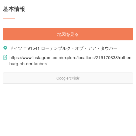
ベントへの参加が組み込まれた期間限定のものまで、様々なプランが用意
基本情報
されています。 今回は、人気ツアープランやホテルと共に、ドイツの基本
情報を含めたツアー選びのポイントやコツ、ドイツの見どころ、定番のお
すすめ観光スポット、公共交通機関の情報まで、ドイツツアー選びに役立
つ情報をご紹介します。
地図を見る
ドイツ 〒91541 ローテンブルク・オプ・デア・タウバー
https://www.instagram.com/explore/locations/219170638/rothen
burg-ob-der-tauber/
Googleで検索