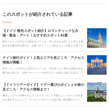
このスポットが紹介されている記事
【ドイツ 観光スポット紹介】ロマンティックな古
城・教会・アート！おすすめスポット40選
西ヨーロッパの中心に位置するドイツは、16に分かれる州ごとに異なる個
性が光る魅力的な国です。お祭りやイベントが好きな人々が集まる国でも
あり、クリスマスやカーニバルなど各地で盛り上がるイベント以外にも音
楽祭やビール祭りといった、その土地ならではのイベントが開催されま
ドイツ旅行ガイド！人気エリアや見どころ・アクセス
す。 ドイツを観光する上で、押さえておきたい定番から穴場の絶景スポッ
情報が満載！
ト、定番のお土産までドイツ旅行の計画を立てるのに役立つ情報をたっぷ
りとご紹介します。
西ヨーロッパの中心に位置するドイツは、16の州ごとに異なる個性が光る
魅力的な国です。お祭りやイベントが好きな人々が集まる国でもあり、ク
リスマスやカーニバルなど各地で盛り上がるイベント以外にも音楽祭やビ
ール祭りといった、その土地ならではのイベントが開催されます。 今回
【ドイツツアーガイド】ツアー選びのポイントや旅の
は、ドイツへの旅行が決まった際にまず確認しておきたい、ドイツ各都市
見どころ・アクセス情報まで！
の見どころとおすすめ観光スポット、公共交通機関の情報から人気ご当地
グルメまで、ドイツ旅行の計画を立てるのに役立つ情報をたっぷりとご紹
美味しいビールや華やかなクリスマス、そして可愛らしいメルヘンな街並
介します。
みを求める人によって、ヨーロッパの中でも人気の高い観光国のドイツ。
ドイツのツアーには、古城に宿泊することができるロマンティックなもの
から、クリスマスマーケット・サッカー観戦・オペラ鑑賞のような人気イ