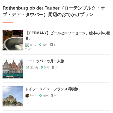
Rothenburg ob der Tauber（ローテンブルク・オ
プ・デア・タウバー）周辺のおでかけプラン
【GERMANY】ビールと白ソーセージ、絵本の中の世
界。
an_a
海外
6
ヨーロッパ一カ月一人旅
三太夫
海外
7
ドイツ・スイス・フランス満喫旅
koma
海外
5