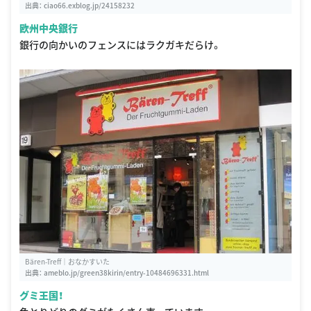
出典：
ciao66.exblog.jp/24158232
欧州中央銀行
銀行の向かいのフェンスにはラクガキだらけ。
Bären-Treff｜おなかすいた
出典：
ameblo.jp/green38kirin/entry-10484696331.html
グミ王国！