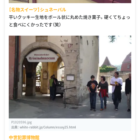
【名物スイーツ】シュネーバル
平いクッキー生地をボール状に丸めた焼き菓子。硬くてちょっ
と食べにくかったです（笑）
P1020596.jpg
出典：
white-rabbit.jp/Column/essay25.html
中世犯罪博物館