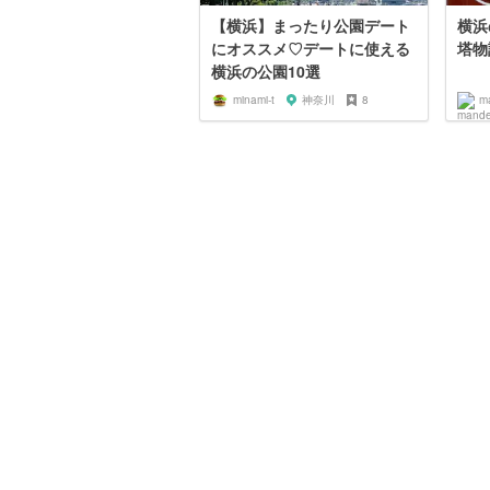
【横浜】まったり公園デート
横浜
にオススメ♡デートに使える
塔物
横浜の公園10選
minami-t
神奈川
8
m