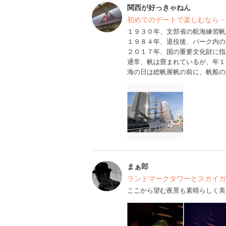
関西が好っきゃねん
初めてのデートで楽しむなら・
１９３０年、文部省の航海練習帆
１９８４年、退役後、パーク内の
２０１７年、国の重要文化財に指
通常、帆は畳まれているが、年１
海の日は総帆展帆の前に、帆船の
まぁ郎
ランドマークタワーとスカイガ
ここから望む夜景も素晴らしく美