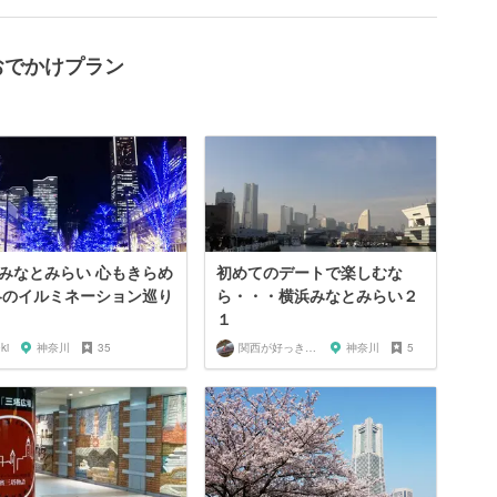
おでかけプラン
みなとみらい 心もきらめ
初めてのデートで楽しむな
冬のイルミネーション巡り
ら・・・横浜みなとみらい２
１
ki
神奈川
35
関西が好っきゃねん
神奈川
5