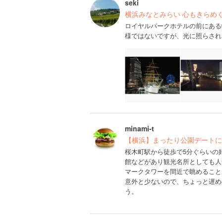
seki
横浜みなとみらい 心もきらめ
ロイヤルパークホテルの前にある
様ではないですが、光に照らされ
minami-t
【横浜】まったり公園デートに
桜木町駅から徒歩で5分ぐらいの
館などがあり観光名所としても人
マークタワーを間近で眺めること
意外と少ないので、ちょっと遅め
う。