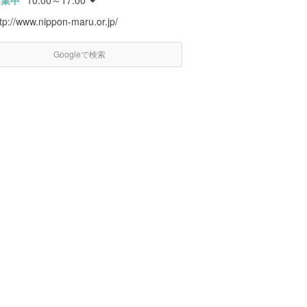
営業中
10:00～17:00
tp://www.nippon-maru.or.jp/
Googleで検索