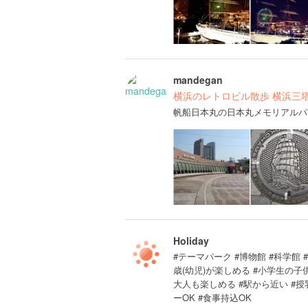
mandegan
横浜のレトロビル散歩 横浜三
帆船日本丸の日本丸メモリアルパ
Holiday
#テーマパーク #博物館 #科学館 #公
歳(幼児)が楽しめる #小学生の
大人も楽しめる #駅から近い #授
ーOK #食事持込OK