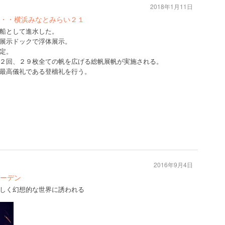
2018年1月11日
・・横浜みなとみらい２１
船として進水した。
展示ドックで浮体展示。
定。
２回、２９枚全ての帆を広げる総帆展帆が実施される。
最高儀礼である登檣礼を行う。
2016年9月4日
ーデン
しく幻想的な世界に誘われる