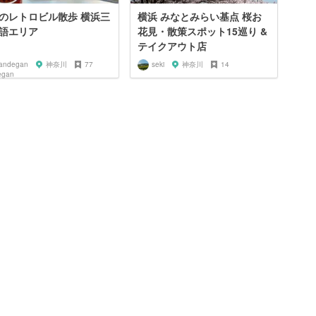
のレトロビル散歩 横浜三
横浜 みなとみらい基点 桜お
語エリア
花見・散策スポット15巡り &
テイクアウト店
andegan
神奈川
77
seki
神奈川
14