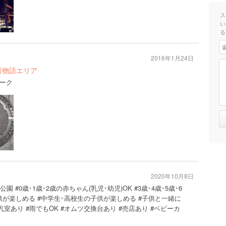
ス
い
る
2016年1月24日
塔物語エリア
ーク
2020年10月8日
園 #0歳･1歳･2歳の赤ちゃん(乳児･幼児)OK #3歳･4歳･5歳･6
子供が楽しめる #中学生･高校生の子供が楽しめる #子供と一緒に
乳室あり #雨でもOK #オムツ交換台あり #売店あり #ベビーカ