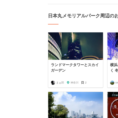
日本丸メモリアルパーク周辺の
ランドマークタワーとスカイ
横浜
ガーデン
く 
まぁ郎
神奈川
2
se