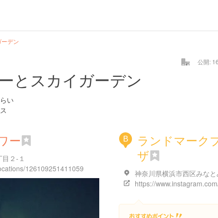
ガーデン
公開: 16
ーとスカイガーデン
らい
ス
ワー
ランドマーク
B
ザ
目２-１
/locations/126109251411059