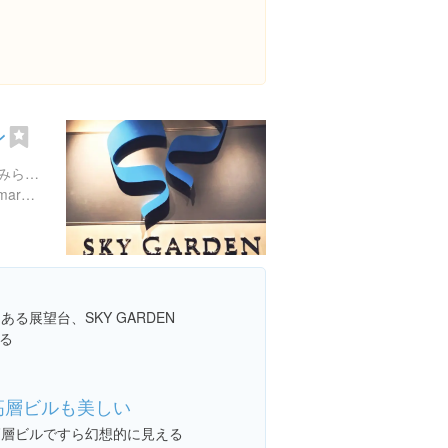
ン
神奈川県横浜市西区みなとみらい２丁目２-１ 横浜ランドマークタワー 69F
http://www.yokohama-landmark.jp/skygarden/
る展望台、SKY GARDEN
る
高層ビルも美しい
高層ビルですら幻想的に見える