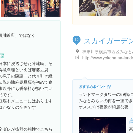
四川飯店」ではなく
スカイガーデ
D
腐
日本に浸透させた陳建民、そ
得意料理といえば麻婆豆腐
の息子の陳建一と代々引き継
伝説の陳麻婆豆腐を初めて食
椒以外にも香辛料が効いてい
ランドマークタワーの69階にあ
品です。
みなとみらいの街を一望でき
豆腐もメニューにはあります
オススメは夜景が綺麗な夜
はかなりの辛さです
辛ダレが抜群の相性でこちら