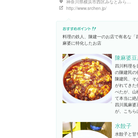
神奈川県横浜市西区みなとみらい２丁目２-１ １Ｆ
http://www.srchen.jp/
料理の鉄人、陳建一のお店で有名な「
麻婆に特化したお店
陳麻婆豆
四川料理を
の陳建民の
陳建民、そ
がれてきた
べたが、山
て本当に絶
四川風麻婆
が、こちら
水餃子
水餃子と甘