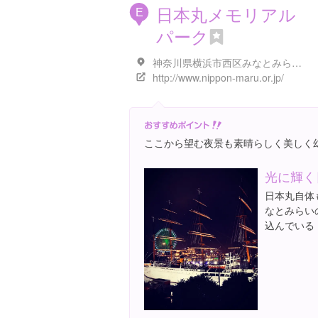
日本丸メモリアル
E
パーク
神奈川県横浜市西区みなとみらい２丁目１-１
http://www.nippon-maru.or.jp/
ここから望む夜景も素晴らしく美しく
光に輝く
日本丸自体
なとみらい
込んでいる