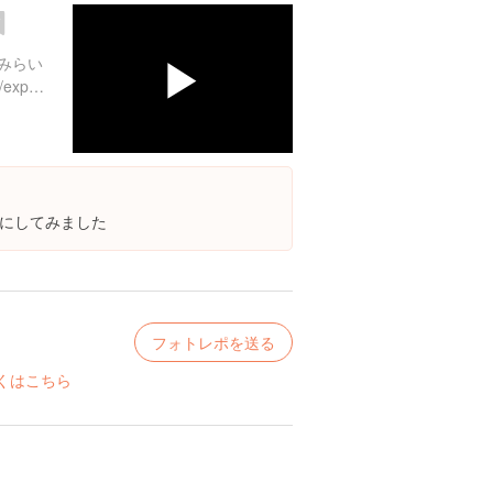
▶
みらい
https://www.instagram.com/explore/locations/236815148
にしてみました
フォトレポを送る
くはこちら