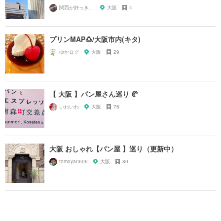
関西が好っきゃねん
大阪
4
プリンMAP🍮/大阪市内(キタ)
ゆかログ
大阪
29
【 大阪 】パン屋さん巡り 🥐
いわいわ
大阪
76
大阪 おしゃれ【パン屋 】巡り（更新中）
tomoya0606
大阪
80