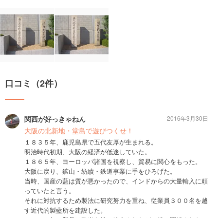
口コミ（2件）
関西が好っきゃねん
2016年3月30日
大阪の北新地・堂島で遊びつくせ！
１８３５年、鹿児島県で五代友厚が生まれる。
明治時代初期、大阪の経済が低迷していた。
１８６５年、ヨーロッパ諸国を視察し、貿易に関心をもった。
大阪に戻り、鉱山・紡績・鉄道事業に手をひろげた。
当時、国産の藍は質が悪かったので、インドからの大量輸入に頼
っていたと言う。
それに対抗するため製法に研究努力を重ね、従業員３００名を越
す近代的製藍所を建設した。