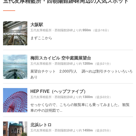
五代友厚精藍所・西朝陽館跡碑周辺の人気スポット
大阪駅
950m
五代友厚精藍所・西朝陽館跡碑より約
（徒歩16分）
まずここから
梅田スカイビル 空中庭園展望台
1200m
五代友厚精藍所・西朝陽館跡碑より約
（徒歩21分）
展望台チケット 2,000円/人 調べれば割引チケットいろいろ
あり
HEP FIVE（ヘップファイブ）
1300m
五代友厚精藍所・西朝陽館跡碑より約
（徒歩22分）
せっかくなので、こちらの観覧車にも乗ってみました。 観覧
車の中の説明図で...
北浜レトロ
1450m
五代友厚精藍所・西朝陽館跡碑より約
（徒歩25分）