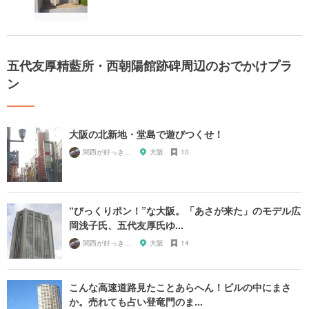
五代友厚精藍所・西朝陽館跡碑周辺のおでかけプラ
ン
大阪の北新地・堂島で遊びつくせ！
関西が好っきゃねん
大阪
10
“びっくりポン！”な大阪。「あさが来た」のモデル広
岡浅子氏、五代友厚氏ゆ...
関西が好っきゃねん
大阪
14
こんな高速道路見たことあらへん！ビルの中にまさ
か。売れても占い登竜門のま...