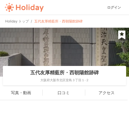
ログイン
Holiday トップ
五代友厚精藍所・西朝陽館跡碑
五代友厚精藍所・西朝陽館跡碑
大阪府大阪市北区堂島３丁目１-２
写真・動画
口コミ
アクセス