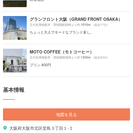
グランフロント大阪（GRAND FRONT OSAKA）
1010m
五代友厚精藍所・西朝陽館跡碑より約
（徒歩17分）
ちょっと大人でモードなブランド多し。
MOTO COFFEE（モトコーヒー）
1350m
五代友厚精藍所・西朝陽館跡碑より約
（徒歩23分）
プリン 400円
基本情報
地図を見る
大阪府大阪市北区堂島３丁目１-２