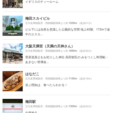
イギリスのティールーム
梅田スカイビル
1200m
五代友厚精藍所・西朝陽館跡碑より約
（徒歩21分）
ビル下には自然を意識した公園的な空間 地上40階、173mで途
中のエスカ...
大阪天満宮（天満の天神さん）
1890m
五代友厚精藍所・西朝陽館跡碑より約
（徒歩32分）
菅原道真公をお祀りした神社 高田郁氏の みをつくし料理帖・
あきない世傳金...
はなだこ
1100m
五代友厚精藍所・西朝陽館跡碑より約
（徒歩19分）
並ぶ理由は、食べたらわかる！
梅田駅
1300m
五代友厚精藍所・西朝陽館跡碑より約
（徒歩22分）
出発地点