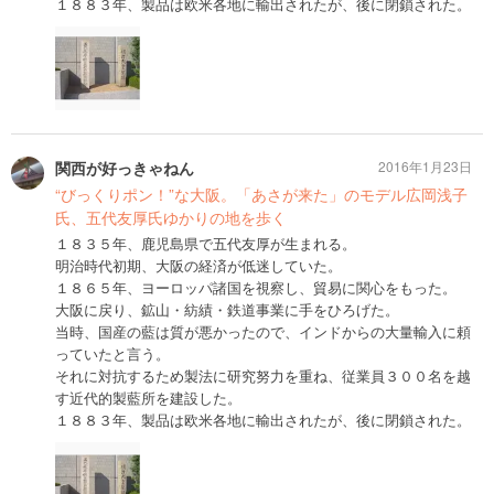
１８８３年、製品は欧米各地に輸出されたが、後に閉鎖された。
関西が好っきゃねん
2016年1月23日
“びっくりポン！”な大阪。「あさが来た」のモデル広岡浅子
氏、五代友厚氏ゆかりの地を歩く
１８３５年、鹿児島県で五代友厚が生まれる。
明治時代初期、大阪の経済が低迷していた。
１８６５年、ヨーロッパ諸国を視察し、貿易に関心をもった。
大阪に戻り、鉱山・紡績・鉄道事業に手をひろげた。
当時、国産の藍は質が悪かったので、インドからの大量輸入に頼
っていたと言う。
それに対抗するため製法に研究努力を重ね、従業員３００名を越
す近代的製藍所を建設した。
１８８３年、製品は欧米各地に輸出されたが、後に閉鎖された。