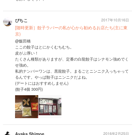
ぴちこ
2017年10月16日
[随時更新］餃子ラバーの私が心から勧めるお店たち(主に東
京)
@飯田橋
ここの餃子はとにかくむちむち。
皮がぶ厚い！
たくさん種類がありますが、定番の白龍餃子はシナモン強めでく
せ強め。
私的ナンバーワンは、黒龍餃子。まるごとニンニク入っちゃって
るんです。やっぱ餃子はニンニクだよね。
(デートにはおすすめしません)
(餃子4個 300円)
Ayaka Shimoe
2016年2月25日