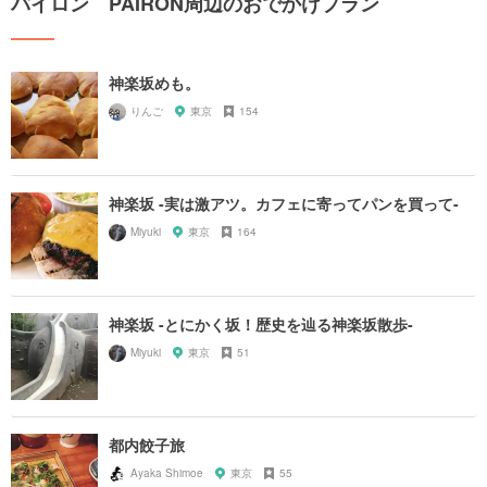
パイロン PAIRON周辺のおでかけプラン
神楽坂めも。
りんご
東京
154
神楽坂 -実は激アツ。カフェに寄ってパンを買って-
Miyuki
東京
164
神楽坂 -とにかく坂！歴史を辿る神楽坂散歩-
Miyuki
東京
51
都内餃子旅
Ayaka Shimoe
東京
55