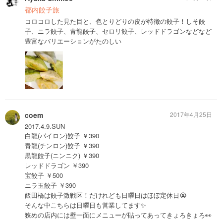
都内餃子旅
コロコロした見た目と、色とりどりの皮が特徴の餃子！しそ餃
子、ニラ餃子、青龍餃子、セロリ餃子、レッドドラゴンなどなど
豊富なバリエーションがたのしい
coem
2017年4月25日
2017.4.9.SUN
白龍(パイロン)餃子 ￥390
青龍(チンロン)餃子 ￥390
黒龍餃子(ニンニク) ￥390
レッドドラゴン ￥390
宝餃子 ￥500
ニラ玉餃子 ￥390
飯田橋は餃子激戦区！だけれども日曜日はほぼ定休日😭
そんな中こちらは日曜日も営業してます✨
狭めの店内には壁一面にメニューが貼ってあってきょろきょろ👀