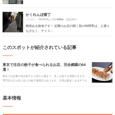
かくれんぼ横丁
440m
パイロン PAIRONより約
（徒歩8分）
風情ある路地です！ 近隣のお店の開く前の時間帯は、人通り
も少なく、ナイス...
このスポットが紹介されている記事
東京で注目の餃子が食べられるお店、完全網羅の64
選！
東京では定番の焼き餃子から変わり種まで、色々な餃子を堪能できます。
専門店が立ち並ぶほどの餃子激戦区もあります。今回は数多くある中でも
特に人気の餃子が食べられるお店64選をご紹介します！
基本情報