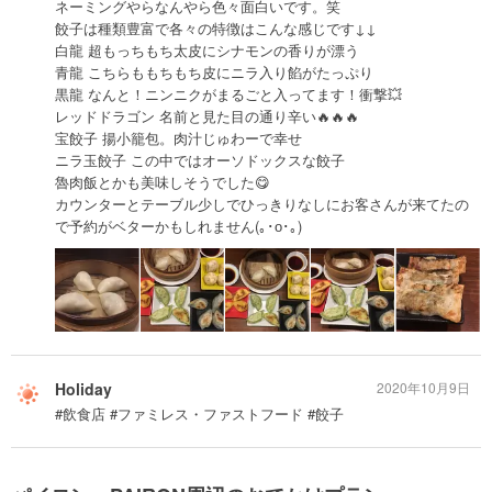
ネーミングやらなんやら色々面白いです。笑
餃子は種類豊富で各々の特徴はこんな感じです↓↓
白龍 超もっちもち太皮にシナモンの香りが漂う
青龍 こちらももちもち皮にニラ入り餡がたっぷり
黒龍 なんと！ニンニクがまるごと入ってます！衝撃💥
レッドドラゴン 名前と見た目の通り辛い🔥🔥🔥
宝餃子 揚小籠包。肉汁じゅわーで幸せ
ニラ玉餃子 この中ではオーソドックスな餃子
魯肉飯とかも美味しそうでした😋
カウンターとテーブル少しでひっきりなしにお客さんが来てたの
で予約がベターかもしれません(｡･о･｡)
Holiday
2020年10月9日
#飲食店 #ファミレス・ファストフード #餃子