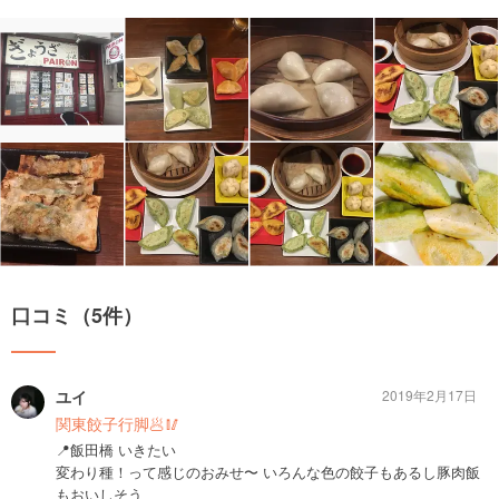
口コミ（5件）
ユイ
2019年2月17日
関東餃子行脚🥟🥢
📍飯田橋 いきたい
変わり種！って感じのおみせ〜 いろんな色の餃子もあるし豚肉飯
もおいしそう、、