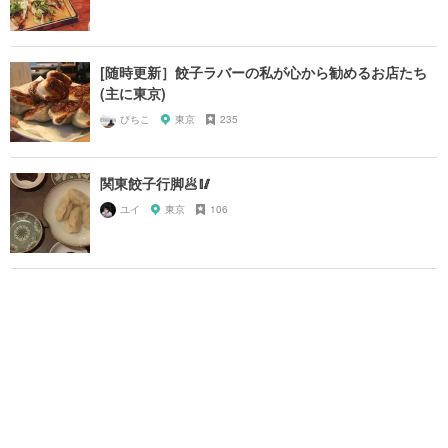
[随時更新］餃子ラバーの私が心から勧めるお店たち
(主に東京)
ぴちこ
東京
235
関東餃子行脚🥟🥢
ユイ
東京
106