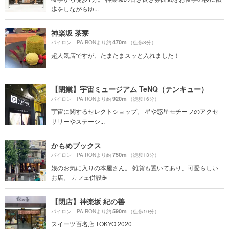
歩をしながらゆ...
神楽坂 茶寮
470m
パイロン PAIRONより約
（徒歩8分）
超人気店ですが、たまたまスッと入れました！
【閉業】宇宙ミュージアム TeNQ（テンキュー）
920m
パイロン PAIRONより約
（徒歩16分）
宇宙に関するセレクトショップ。 星や惑星モチーフのアクセ
サリーやステーシ...
かもめブックス
750m
パイロン PAIRONより約
（徒歩13分）
娘のお気に入りの本屋さん。 雑貨も置いてあり、可愛らしい
お店。 カフェ併設☕️
【閉店】神楽坂 紀の善
590m
パイロン PAIRONより約
（徒歩10分）
スイーツ百名店 TOKYO 2020