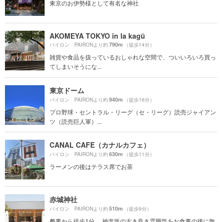
東京のお伊勢様として有名な神社
AKOMEYA TOKYO in la kagū
790m
パイロン PAIRONより約
（徒歩14分）
雑貨や食品を扱っているおしゃれな空間で、ついいろいろ買っ
てしまいそうにな...
東京ドーム
940m
パイロン PAIRONより約
（徒歩16分）
プロ野球・セントラル・リーグ（セ・リーグ）読売ジャイアン
ツ（読売巨人軍）...
CANAL CAFE（カナルカフェ）
630m
パイロン PAIRONより約
（徒歩11分）
ラーメンの後はテラス席でお茶
赤城神社
510m
パイロン PAIRONより約
（徒歩9分）
餐事から徒歩1分。 神楽坂の古き良き雰囲気をお食事の後に散