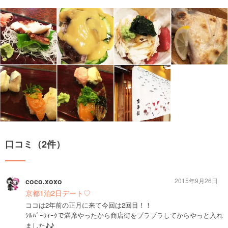
口コミ（2件）
coco.xoxo
2015年9月26日
京都1泊2日デート♡
ココは2年前の正月に来て今回は2回目！！
ｼﾙﾊﾞｰｳｨｰｸで満席やったから商店街をブラブラしてからやっと入れ
ました♪♪