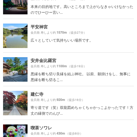
本来の目的地です。高いところまで上がらなきゃいけなかった
のでひーひー言い...
平安神宮
1570m
金兵衛 寿しより約
（徒歩27分）
広々としていて気持ちいい場所です。
安井金比羅宮
1100m
金兵衛 寿しより約
（徒歩19分）
悪縁を断ち切り良縁を結ぶ神社。 以前、願掛けをし、無事に
悪縁を断ち切るこ...
建仁寺
920m
金兵衛 寿しより約
（徒歩16分）
寄り道です（笑）双龍図めちゃくちゃかっこよかったです！方
丈の縁側でのんび...
喫茶ソワレ
430m
金兵衛 寿しより約
（徒歩8分）