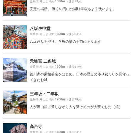
1030m
金兵衛 寿しより約
（徒歩18分）
安定の場所。 近くの円山公園駐車場もよく使います。
八坂庚申堂
1390m
金兵衛 寿しより約
（徒歩24分）
八坂通りを登り、八坂の塔の手前にあります
元離宮 二条城
1800m
金兵衛 寿しより約
（徒歩31分）
徳川家の栄枯盛衰をはじめ、日本の歴史の移り変わりを見守っ
てきたお城
三年坂・二年坂
1700m
金兵衛 寿しより約
（徒歩29分）
人が沢山居て登りながら人を避けるのが大変でした（笑）
高台寺
1390m
金兵衛 寿しより約
（徒歩24分）