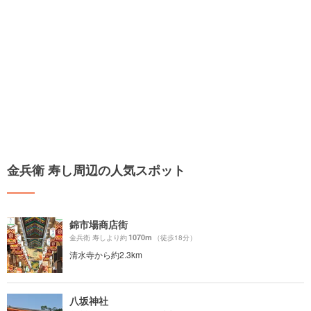
金兵衛 寿し周辺の人気スポット
錦市場商店街
1070m
金兵衛 寿しより約
（徒歩18分）
清水寺から約2.3km
八坂神社