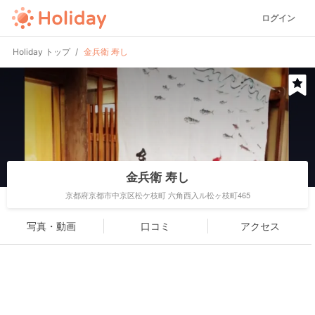
ログイン
Holiday トップ
金兵衛 寿し
金兵衛 寿し
京都府京都市中京区松ケ枝町 六角西入ル松ヶ枝町465
写真・動画
口コミ
アクセス