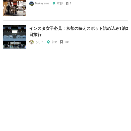
Nakayama
京都
2
インスタ女子必見！京都の映えスポット詰め込み1泊2
日旅行
もりこ
京都
136