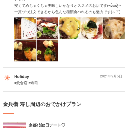
安くてめちゃくちゃ美味しいかなりオススメのお店です(⌯¤̴̶̷̀ω¤̴̶̷́)✧
一貫づつ注文できるから色んな種類食べれるのも魅力です(ㅅ˙³˙)
Holiday
2021年9月5日
#飲食店 #寿司
金兵衛 寿し周辺のおでかけプラン
京都1泊2日デート♡