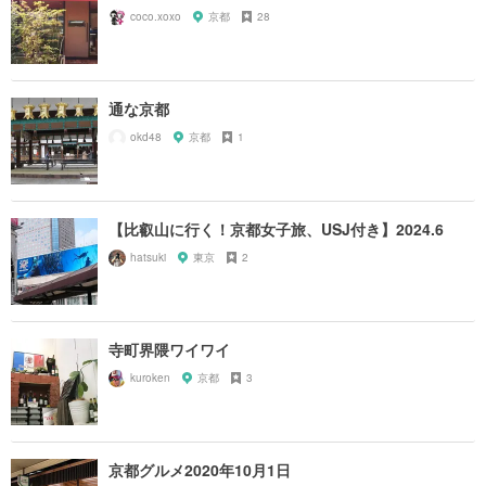
coco.xoxo
京都
28
通な京都
okd48
京都
1
【比叡山に行く！京都女子旅、USJ付き】2024.6
hatsuki
東京
2
寺町界隈ワイワイ
kuroken
京都
3
京都グルメ2020年10月1日