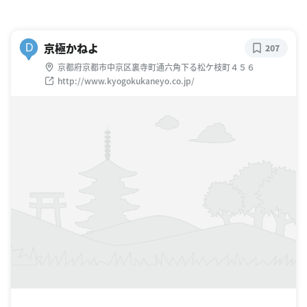
京極かねよ
D
207
京都府京都市中京区裏寺町通六角下る松ケ枝町４５６
http://www.kyogokukaneyo.co.jp/