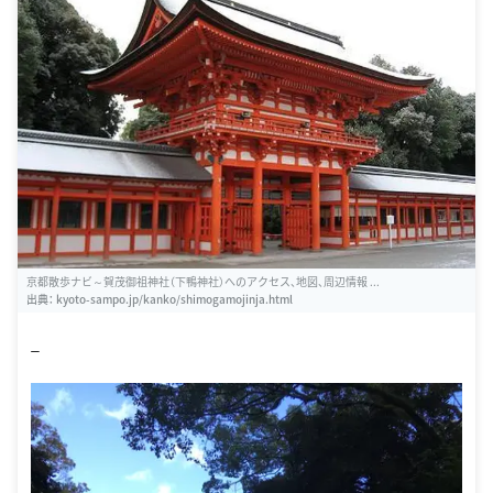
京都散歩ナビ～賀茂御祖神社（下鴨神社）へのアクセス、地図、周辺情報 ...
出典：
kyoto-sampo.jp/kanko/shimogamojinja.html
_