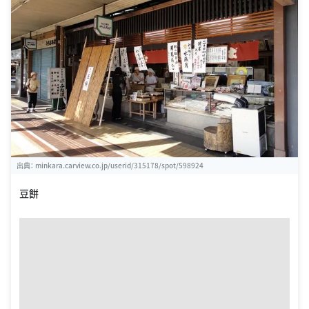
出典：
minkara.carview.co.jp/userid/315178/spot/598924
豆餅