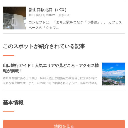
新山口駅北口（バス）
90m
新山口駅より約
（徒歩2分）
コンセプトは、「まちと駅をつなぐ『０番線』」。 カフェス
ペースの「０カフ...
このスポットが紹介されている記事
山口旅行ガイド！人気エリアや見どころ・アクセス情
報が満載！
本州最西端にある山口県は、特別天然記念物指定の秋吉台と秋芳洞が特に
有名な観光地です。また、萩の城下町に象徴されるように、当時の情緒あ
ふれる建物が色濃く残るエリアも点在しています。歴史浪漫を求めてゆっ
くり散策もいいですね。 また、三方を海に囲まれているので魚介も豊富で
新鮮です。山口といえば一度は味わいたい「フグ料理」や「天神鱧」を地
基本情報
酒とともに堪能してみましょう。温泉好きなら名湯に浸かってリラック
ス。山口県のさまざまな魅力をたっぷりご紹介します。
地図を見る