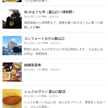
ったお寿司が食べ...
SLやまぐち号（新山口〜津和野）
20m
新山口駅より約
（徒歩1分）
湯田温泉から津和野まで、黒煙を纏うSLやまぐちに乗って移
動します🚂♪
コンフォートホテル新山口
170m
新山口駅より約
（徒歩3分）
駅前にあるこちらのホテルに今日は宿泊します。 ちなみに山
口市は、室町時代...
純喫茶長寿
260m
新山口駅より約
（徒歩5分）
シュクルヴァン 新山口駅店
80m
新山口駅より約
（徒歩2分）
シュクル食パンをはじめ、あらびきフランク、窯焼きくるみパ
ン、ぷちぷち明太...