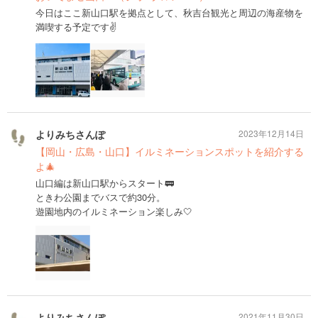
今日はここ新山口駅を拠点として、秋吉台観光と周辺の海産物を
満喫する予定です✌️
よりみちさんぽ
2023年12月14日
【岡山・広島・山口】イルミネーションスポットを紹介する
よ🎄
山口編は新山口駅からスタート🚃
ときわ公園までバスで約30分。
遊園地内のイルミネーション楽しみ🤍
よりみちさんぽ
2021年11月30日