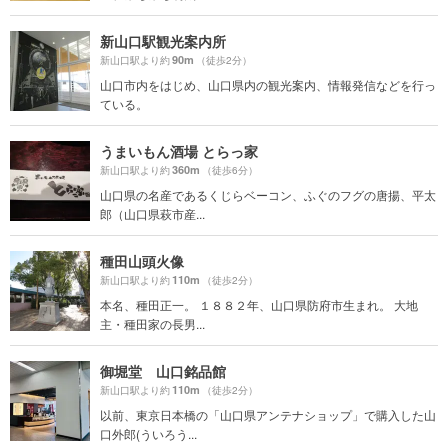
新山口駅観光案内所
90m
新山口駅より約
（徒歩2分）
山口市内をはじめ、山口県内の観光案内、情報発信などを行っ
ている。
うまいもん酒場 とらっ家
360m
新山口駅より約
（徒歩6分）
山口県の名産であるくじらベーコン、ふぐのフグの唐揚、平太
郎（山口県萩市産...
種田山頭火像
110m
新山口駅より約
（徒歩2分）
本名、種田正一。 １８８２年、山口県防府市生まれ。 大地
主・種田家の長男...
御堀堂 山口銘品館
110m
新山口駅より約
（徒歩2分）
以前、東京日本橋の「山口県アンテナショップ」で購入した山
口外郎(ういろう...