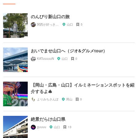
のんびり新山口の旅
関西が好っきゃねん
山口
5
おいでませ山口へ（ジオ&グルメtour）
KATuuuuuN
山口
0
【岡山・広島・山口】イルミネーションスポットを紹
介するよ🎄
よりみちさんぽ
岡山
0
絶景だらけ山口県
guuuu
山口
13