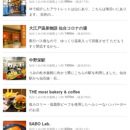
990m
仙台うみの杜水族館より約
（徒歩17分）
Ｍで紹介したアウトレットは山にあり、こちらは海沿いにあり
ます。 目的の...
大江戸温泉物語 仙台コロナの湯
1460m
仙台うみの杜水族館より約
（徒歩25分）
夜行バス後なので、ゆっくり温泉入って回復させて ただもう
すぐ閉店するから...
中野栄駅
1300m
仙台うみの杜水族館より約
（徒歩22分）
うみの杜水族館に向かう際にこちらの駅を利用しました。仙台
駅から仙石線・石...
THE most bakery & coffee
1070m
仙台うみの杜水族館より約
（徒歩18分）
低カロリー・低脂肪ビーフを使用したヘルシーなハンバーガー
のお店
SABO Lab.
650m
仙台うみの杜水族館より約
（徒歩11分）