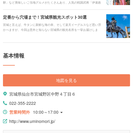
餅」など美味しいご当地グルメがたくさんあり、人気の戦国武将「伊達政
</b>で予約しましょう。 提供：KDDI株式会社
宗」が活躍した街です。また、「秋保温泉」や「作並温泉」などの名湯を
訪れたり、動物園も水族館も一気に楽しむ観光ができます。そんな魅力溢
定番から穴場まで！宮城県観光スポット30選
れる仙台市を旅行する時に役立つ、見どころや観光スポット、ご当地グル
メ、アクセス、宿泊施設、イベント、お得なチケットなどを一挙にご紹介
宮城と言えば、牛タンに新鮮な海の幸、そして楽天イーグルスなど思い浮
します！
かべますが、今回は意外と知らない宮城県の観光名所を一挙お届けしま
す！「瑞鳳殿」などの仙台市内の人気スポットや「松島」などの王道以外
にも、行ってみたい場所がそろっています。自然から、グルメ、親子で楽
しめるスポットまで様々なスポットをご紹介します。
基本情報
地図を見る
宮城県仙台市宮城野区中野４丁目６
022-355-2222
営業時間外
10:00～17:00
http://www.uminomori.jp/