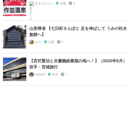
あまのじゃく
宮城
9
山形帰省 【七日町さんぽと 足を伸ばして うみの杜水
族館へ】
ヒロ
山形
5
【宮沢賢治と弁慶義経最期の地へ！】（2020年9月）
岩手・宮城旅行
hatsuki
岩手
1