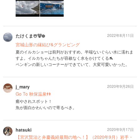
たけくま☃️🐻‍❄️
2022年8月11日
宮城山形の縁結び&グランピング
夏のイルカショーは前列がおすすめ。半端ないぐらい水に濡れま
すよ。イルカちゃんたちが容赦なく水をかけてくる🐬
ペンギンの新しいコーナーができていて、大変可愛いかった。
j_mary
2020年9月26日
Go To 秋保温泉👫
癒やされスポット！
魚が面白かわいいので寄るべき。
hatsuki
2020年9月17日
【宮沢賢治と弁慶義経最期の地へ！】（2020年9月）岩手・