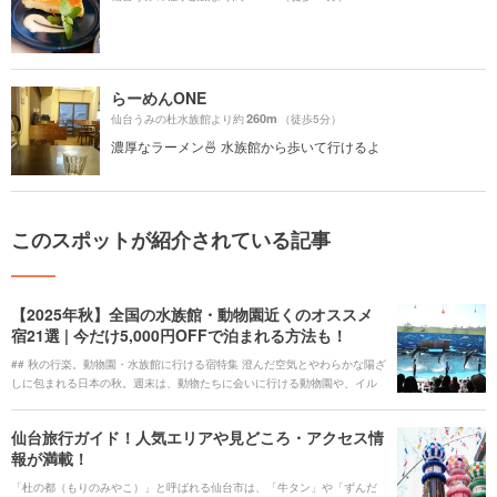
らーめんONE
260m
仙台うみの杜水族館より約
（徒歩5分）
濃厚なラーメン🍜 水族館から歩いて行けるよ
このスポットが紹介されている記事
【2025年秋】全国の水族館・動物園近くのオススメ
宿21選 | 今だけ5,000円OFFで泊まれる方法も！
## 秋の行楽。動物園・水族館に行ける宿特集 澄んだ空気とやわらかな陽ざ
しに包まれる日本の秋。週末は、動物たちに会いに行ける動物園や、イル
カ・ペンギンが泳ぐ水族館へ！家族旅やカップル旅にぴったりの“行楽ステ
イ”に出かけてみませんか？ 今回は全国の人気動物園と水族館へのアクセス
仙台旅行ガイド！人気エリアや見どころ・アクセス情
が良いおすすめ宿をご紹介。パンダやジンベエザメ、イルカのパフォーマ
報が満載！
ンスまで—秋空の下で見て、学んで、癒やされる時間をどうぞ。 気になる
宿を見つけたら、心からおすすめできる宿泊施設のみをご紹介するホテ
「杜の都（もりのみやこ）」と呼ばれる仙台市は、「牛タン」や「ずんだ
ル・旅館の宿泊予約サービス<b><u>[Relux(リラックス)](https://rlx.jp/)</u>