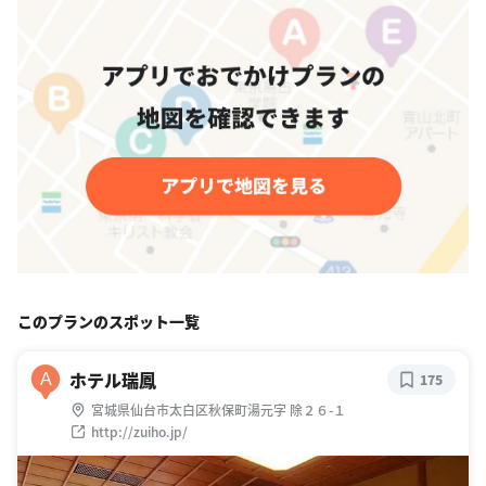
このプランのスポット一覧
ホテル瑞鳳
A
175
宮城県仙台市太白区秋保町湯元字 除２６-１
http://zuiho.jp/