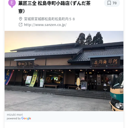
菓匠三全 松島寺町小路店（ずんだ茶
E
70
寮）
宮城県宮城郡松島町松島町内５８
http://www.sanzen.co.jp/
mizuki mori
G
oogle Places