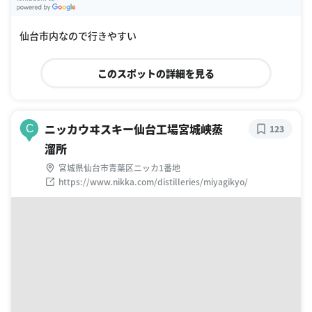
G
oogle Places
仙台市内なので行きやすい
このスポットの詳細を見る
ニッカウヰスキー仙台工場宮城峡蒸
C
123
溜所
宮城県仙台市青葉区ニッカ1番地
https://www.nikka.com/distilleries/miyagikyo/