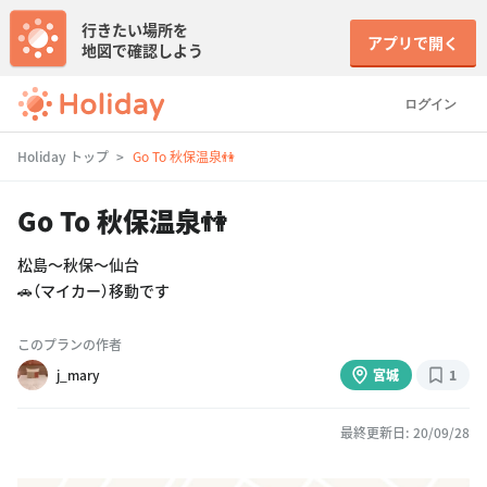
行きたい場所を
アプリで開く
地図で確認しよう
ログイン
Holiday トップ
Go To 秋保温泉👫
Go To 秋保温泉👫
松島〜秋保〜仙台
🚗（マイカー）移動です
このプランの作者
j_mary
宮城
1
最終更新日: 20/09/28