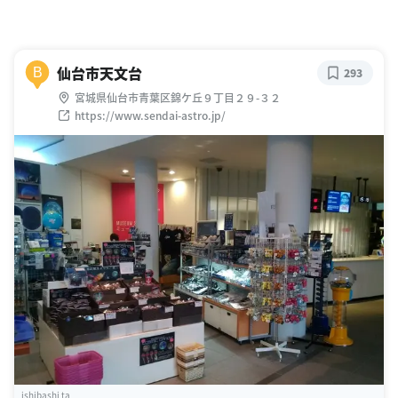
仙台市天文台
B
293
宮城県仙台市青葉区錦ケ丘９丁目２９-３２
https://www.sendai-astro.jp/
ishibashi ta