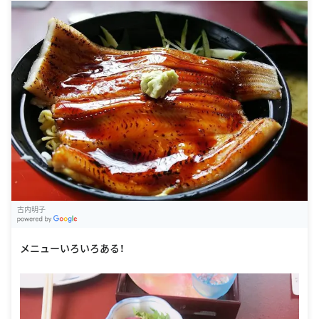
古内明子
G
oogle Places
メニューいろいろある！