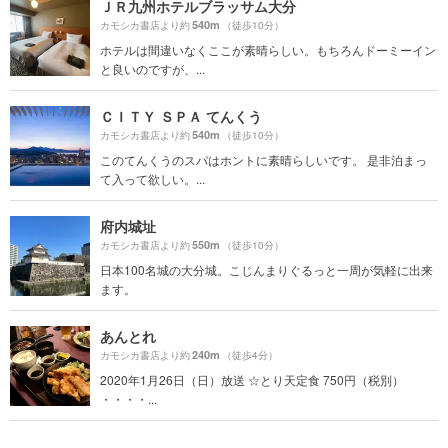
ＪＲ九州ホテルブラッサム大分
540m
カモシカ書店より約
（徒歩10分）
ホテルは間違いなくここが素晴らしい。もちろんドーミーイン
と良いのですが、...
ＣＩＴＹ ＳＰＡ てんくう
540m
カモシカ書店より約
（徒歩10分）
このてんくうのスパはホントに素晴らしいです。 是非泊まっ
て入って欲しい。...
府内城址
550m
カモシカ書店より約
（徒歩10分）
日本100名城の大分城。こじんまりぐるっと一周が気軽に出来
ます。
あんとれ
240m
カモシカ書店より約
（徒歩4分）
2020年1月26日（日）放送 ☆とり天定食 750円（税別）
・・・・...