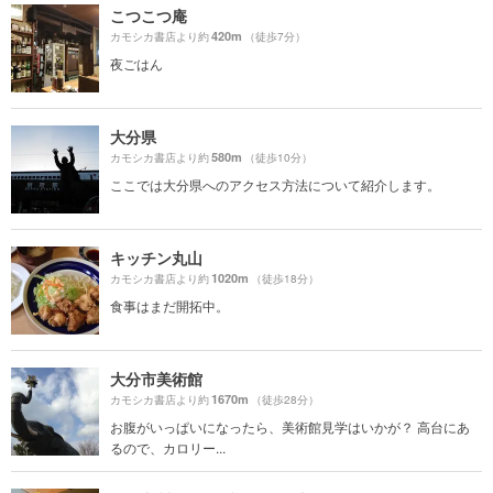
こつこつ庵
420m
カモシカ書店より約
（徒歩7分）
夜ごはん
大分県
580m
カモシカ書店より約
（徒歩10分）
ここでは大分県へのアクセス方法について紹介します。
キッチン丸山
1020m
カモシカ書店より約
（徒歩18分）
食事はまだ開拓中。
大分市美術館
1670m
カモシカ書店より約
（徒歩28分）
お腹がいっぱいになったら、美術館見学はいかが？ 高台にあ
るので、カロリー...