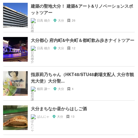
建築の聖地大分！ 建築&アート&リノベーションスポ
ットツアー
日高 雄介
大分
26
大分都心 府内町&中央町＆都町飲み歩きナイトツアー
日高 雄介
大分
12
指原莉乃ちゃん（HKT48/STU48劇場支配人 大分市観
光大使）大分聖...
植田 謙一
大分
4
大分まちなか昼からはしご酒
ぱんにゃ
大分
13