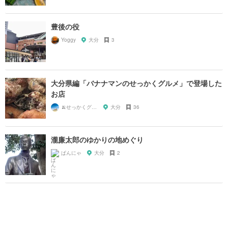
豊後の役
Yoggy
大分
3
大分県編「バナナマンのせっかくグルメ」で登場した
お店
🍌せっかくグルメまにあ🍌
大分
36
瀧廉太郎のゆかりの地めぐり
ぱんにゃ
大分
2