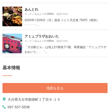
あんとれ
920m
キッチン丸山より約
（徒歩16分）
2020年1月26日（日）放送 ☆とり天定食 750円（税別）
・・・・...
アミュプラザおおいた
680m
キッチン丸山より約
（徒歩12分）
「大分駅ビル」は地上21階地下1階、商業施設「アミュプラザ
おおいた」、「...
基本情報
地図を見る
大分県大分市顕徳町１丁目６-１５
097-537-5538