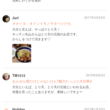
別府に行くかを選択
Juri
2017年3月24日
オオイタ、オイシイモノヲタベツクセ。
大分と言えば、やっぱりとり天！
キッチン丸山さんはとり天の元祖のお店です。
からしをつけて頂きます♡
TM1012
2015年8月2日
おんせん県だけじゃないけん‼︎魅力たっぷり大分県♪
大分といえば、とり天。とり天の元祖といわれるお店。
何度か言ったことありますが、美味しいですよ〜
Holiday
2017年1月10日