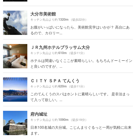
大分市美術館
1320m
キッチン丸山より約
（徒歩22分）
お腹がいっぱいになったら、美術館見学はいかが？ 高台にあ
るので、カロリー...
ＪＲ九州ホテルブラッサム大分
610m
キッチン丸山より約
（徒歩11分）
ホテルは間違いなくここが素晴らしい。もちろんドーミーイン
と良いのですが、...
ＣＩＴＹ ＳＰＡ てんくう
620m
キッチン丸山より約
（徒歩11分）
このてんくうのスパはホントに素晴らしいです。 是非泊まっ
て入って欲しい。...
府内城址
1090m
キッチン丸山より約
（徒歩19分）
日本100名城の大分城。こじんまりぐるっと一周が気軽に出来
ます。