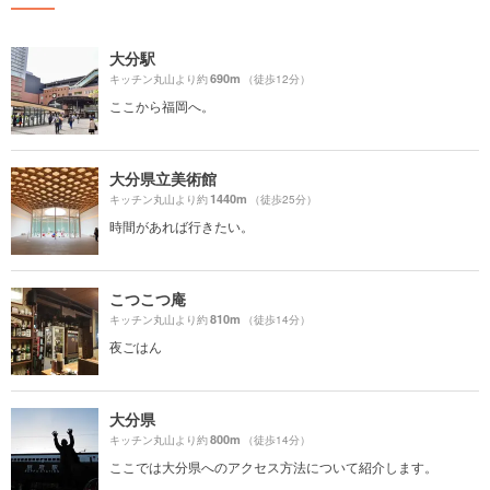
大分駅
690m
キッチン丸山より約
（徒歩12分）
ここから福岡へ。
大分県立美術館
1440m
キッチン丸山より約
（徒歩25分）
時間があれば行きたい。
こつこつ庵
810m
キッチン丸山より約
（徒歩14分）
夜ごはん
大分県
800m
キッチン丸山より約
（徒歩14分）
ここでは大分県へのアクセス方法について紹介します。