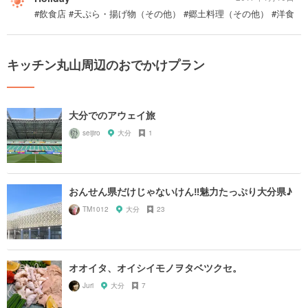
#飲食店 #天ぷら・揚げ物（その他） #郷土料理（その他） #洋食
キッチン丸山周辺のおでかけプラン
大分でのアウェイ旅
seijiro
大分
1
おんせん県だけじゃないけん‼︎魅力たっぷり大分県♪
TM1012
大分
23
オオイタ、オイシイモノヲタベツクセ。
Juri
大分
7