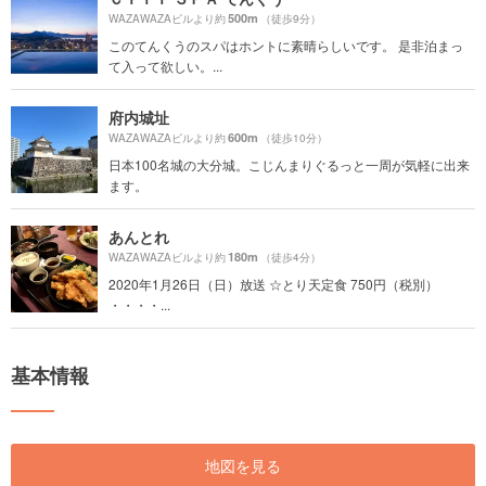
500m
WAZAWAZAビルより約
（徒歩9分）
このてんくうのスパはホントに素晴らしいです。 是非泊まっ
て入って欲しい。...
府内城址
600m
WAZAWAZAビルより約
（徒歩10分）
日本100名城の大分城。こじんまりぐるっと一周が気軽に出来
ます。
あんとれ
180m
WAZAWAZAビルより約
（徒歩4分）
2020年1月26日（日）放送 ☆とり天定食 750円（税別）
・・・・...
基本情報
地図を見る