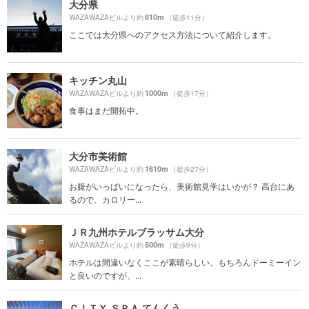
大分県
610m
WAZAWAZAビルより約
（徒歩11分）
ここでは大分県へのアクセス方法について紹介します。
キッチン丸山
1000m
WAZAWAZAビルより約
（徒歩17分）
食事はまだ開拓中。
大分市美術館
1610m
WAZAWAZAビルより約
（徒歩27分）
お腹がいっぱいになったら、美術館見学はいかが？ 高台にあ
るので、カロリー...
ＪＲ九州ホテルブラッサム大分
500m
WAZAWAZAビルより約
（徒歩9分）
ホテルは間違いなくここが素晴らしい。もちろんドーミーイン
と良いのですが、...
ＣＩＴＹ ＳＰＡ てんくう