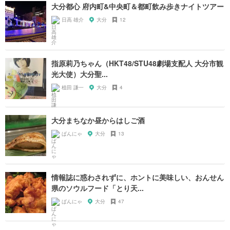
大分都心 府内町&中央町＆都町飲み歩きナイトツアー
日高 雄介
大分
12
指原莉乃ちゃん（HKT48/STU48劇場支配人 大分市観
光大使）大分聖...
植田 謙一
大分
4
大分まちなか昼からはしご酒
ぱんにゃ
大分
13
情報誌に惑わされずに、ホントに美味しい、おんせん
県のソウルフード「とり天...
ぱんにゃ
大分
47