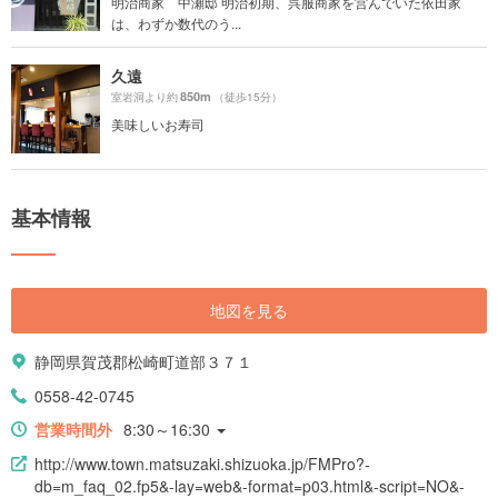
明治商家 中瀬邸 明治初期、呉服商家を営んでいた依田家
は、わずか数代のう...
久遠
850m
室岩洞より約
（徒歩15分）
美味しいお寿司
基本情報
地図を見る
静岡県賀茂郡松崎町道部３７１
0558-42-0745
営業時間外
8:30～16:30
http://www.town.matsuzaki.shizuoka.jp/FMPro?-
db=m_faq_02.fp5&-lay=web&-format=p03.html&-script=NO&-