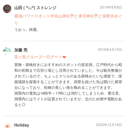
山田 ( ꒪⌓꒪) ストレンジ
2019年9月8日
最強パワースポット伊豆山神社⛩と来宮神社⛩と洞窟🚢めぐ
り
うおっ。綺麗。
加藤 亮
2019年4月15日
堂ヶ島クルーズ一日デート❤️
冒険・探検好きにおすすめのスポットの室岩洞。江戸時代から昭
和の初期まで石切り場とし活用されていました。今は観光整備が
されているので、ちょっとスリルのある探検みたいな感覚で、採
掘場跡を探索することができます。洞窟を抜けた先は開けた展望
台になっており、松崎の美しい海を眺めることができます。
洞窟内の電気は16時半～17時には消灯してしまうため、要注意。
洞窟内にはライトが設置されていますが、念のため懐中電動があ
ると◎
Holiday
2023年12月18日