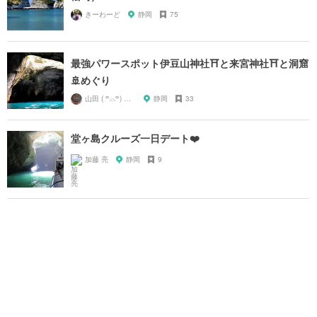
きーわーど
静岡
75
最強パワースポット伊豆山神社⛩と来宮神社⛩と洞窟
🚢めぐり
山田 ( ꒪⌓꒪) ストレンジ
静岡
33
堂ヶ島クルーズ一日デート❤️
加藤 亮
静岡
9