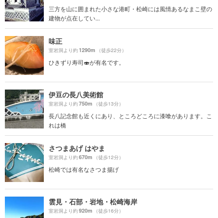
三方を山に囲まれた小さな港町・松崎には風情あるなまこ壁の
建物が点在してい...
味正
1290m
室岩洞より約
（徒歩22分）
ひきずり寿司🍣が有名です。
伊豆の長八美術館
750m
室岩洞より約
（徒歩13分）
長八記念館も近くにあり、ところどころに漆喰があります。こ
れは橋
さつまあげ はやま
670m
室岩洞より約
（徒歩12分）
松崎では有名なさつま揚げ
雲見・石部・岩地・松崎海岸
920m
室岩洞より約
（徒歩16分）