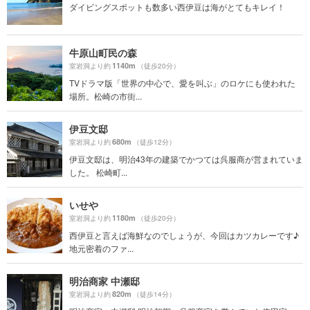
ダイビングスポットも数多い西伊豆は海がとてもキレイ！
牛原山町民の森
1140m
室岩洞より約
（徒歩20分）
TVドラマ版「世界の中心で、愛を叫ぶ」のロケにも使われた
場所。松崎の市街...
伊豆文邸
680m
室岩洞より約
（徒歩12分）
伊豆文邸は、明治43年の建築でかつては呉服商が営まれていま
した。 松崎町...
いせや
1180m
室岩洞より約
（徒歩20分）
西伊豆と言えば海鮮なのでしょうが、今回はカツカレーです♪
地元密着のファ...
明治商家 中瀬邸
820m
室岩洞より約
（徒歩14分）