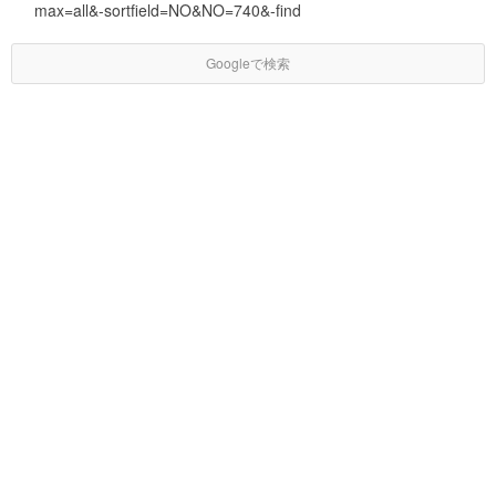
max=all&-sortfield=NO&NO=740&-find
Googleで検索