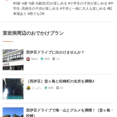
#3歳･4歳･5歳･6歳(幼児)が楽しめる #小学生の子供が楽しめる #中
学生･高校生の子供が楽しめる #子供と一緒に大人も楽しめる #駐
車場あり #雨でもOK
室岩洞周辺のおでかけプラン
西伊豆ドライブに出かけませんか？
Masa
静岡
13
［西伊豆］堂ヶ島と松崎町の名所を満喫♪
よしよし
静岡
63
西伊豆ドライブで海・山とグルメを満喫！（堂ヶ島・
松崎）