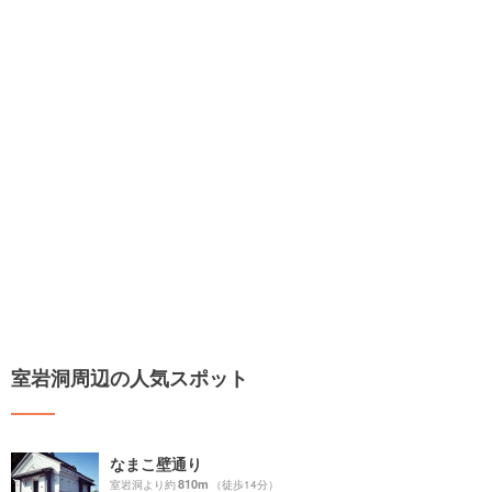
室岩洞周辺の人気スポット
なまこ壁通り
810m
室岩洞より約
（徒歩14分）