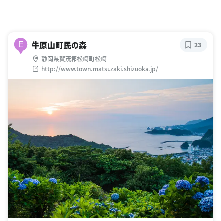
牛原山町民の森
E
23
静岡県賀茂郡松崎町松崎
http://www.town.matsuzaki.shizuoka.jp/