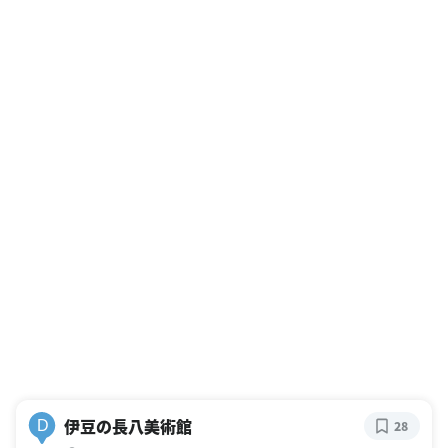
伊豆の長八美術館
D
28