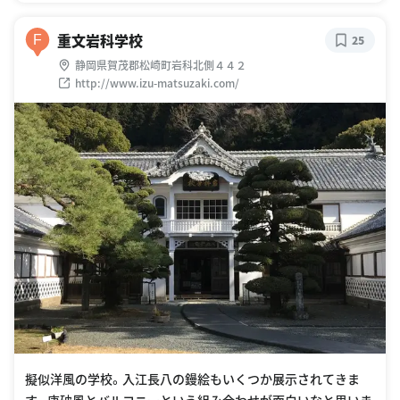
重文岩科学校
F
25
静岡県賀茂郡松崎町岩科北側４４２
http://www.izu-matsuzaki.com/
擬似洋風の学校。入江長八の鏝絵もいくつか展示されてきま
す。唐破風とバルコニーという組み合わせが面白いなと思いま