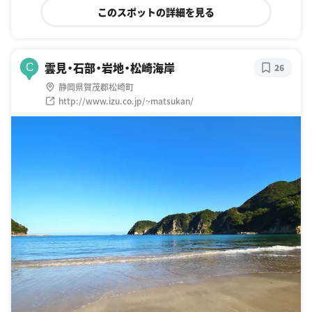
このスポットの詳細を見る
雲見・石部・岩地・松崎海岸
C
26
静岡県賀茂郡松崎町
http://www.izu.co.jp/~matsukan/