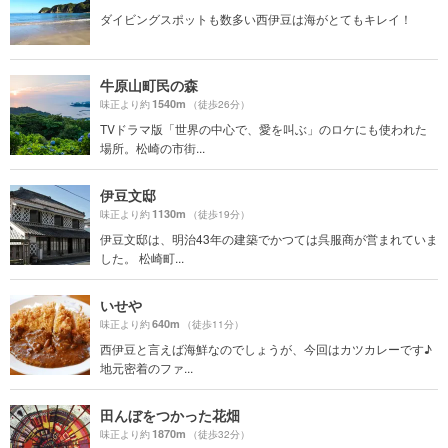
ダイビングスポットも数多い西伊豆は海がとてもキレイ！
牛原山町民の森
1540m
味正より約
（徒歩26分）
TVドラマ版「世界の中心で、愛を叫ぶ」のロケにも使われた
場所。松崎の市街...
伊豆文邸
1130m
味正より約
（徒歩19分）
伊豆文邸は、明治43年の建築でかつては呉服商が営まれていま
した。 松崎町...
いせや
640m
味正より約
（徒歩11分）
西伊豆と言えば海鮮なのでしょうが、今回はカツカレーです♪
地元密着のファ...
田んぼをつかった花畑
1870m
味正より約
（徒歩32分）