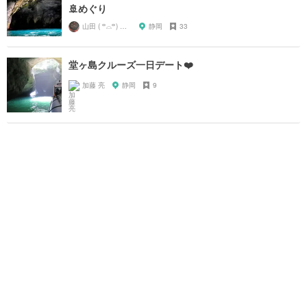
🚢めぐり
山田 ( ꒪⌓꒪) ストレンジ
静岡
33
堂ヶ島クルーズ一日デート❤️
加藤 亮
静岡
9