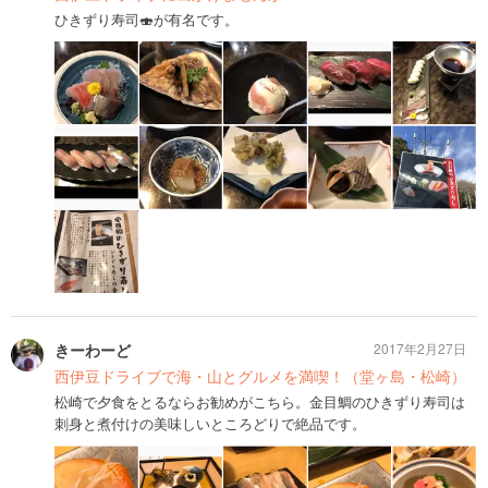
ひきずり寿司🍣が有名です。
きーわーど
2017年2月27日
西伊豆ドライブで海・山とグルメを満喫！（堂ヶ島・松崎）
松崎で夕食をとるならお勧めがこちら。金目鯛のひきずり寿司は
刺身と煮付けの美味しいところどりで絶品です。