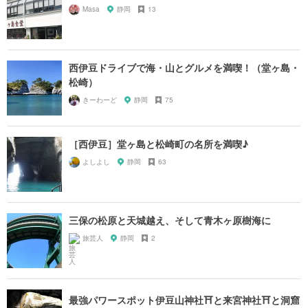
Masa
静岡
13
西伊豆ドライブで海・山とグルメを満喫！（堂ヶ島・
松崎）
きーわーど
静岡
75
［西伊豆］堂ヶ島と松崎町の名所を満喫♪
よしよし
静岡
63
三保の松原と天城越え、そして青木ヶ原樹海に
旅芸人
静岡
2
最強パワースポット伊豆山神社⛩と来宮神社⛩と洞窟