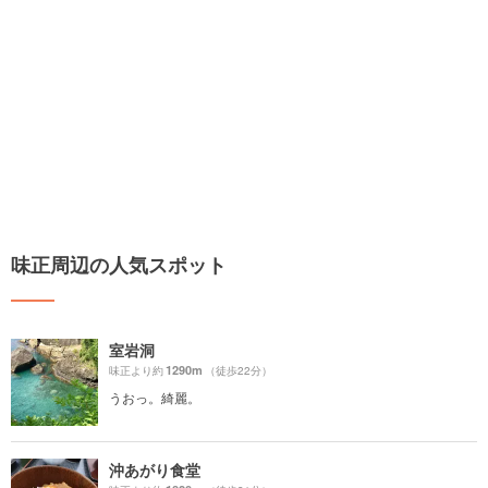
味正周辺の人気スポット
室岩洞
1290m
味正より約
（徒歩22分）
うおっ。綺麗。
沖あがり食堂