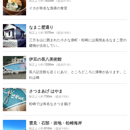
1820m
味正より約
（徒歩31分）
イカが有名な漁港の食堂
なまこ壁通り
1070m
味正より約
（徒歩18分）
三方を山に囲まれた小さな港町・松崎には風情あるなまこ壁の
建物が点在してい...
伊豆の長八美術館
1250m
味正より約
（徒歩21分）
長八記念館も近くにあり、ところどころに漆喰があります。こ
れは橋
さつまあげ はやま
730m
味正より約
（徒歩13分）
松崎では有名なさつま揚げ
雲見・石部・岩地・松崎海岸
810m
味正より約
（徒歩14分）