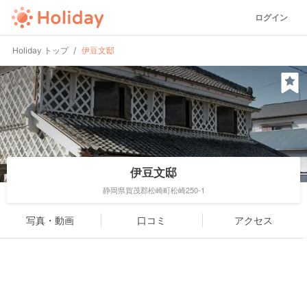
ログイン
Holiday トップ
伊豆文邸
伊豆文邸
静岡県賀茂郡松崎町松崎250-1
写真・動画
口コミ
アクセス