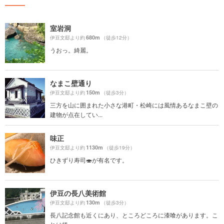
室岩洞
680m
伊豆文邸より約
（徒歩12分）
うおっ。綺麗。
なまこ壁通り
150m
伊豆文邸より約
（徒歩3分）
三方を山に囲まれた小さな港町・松崎には風情あるなまこ壁の
建物が点在してい...
味正
1130m
伊豆文邸より約
（徒歩19分）
ひきずり寿司🍣が有名です。
伊豆の長八美術館
130m
伊豆文邸より約
（徒歩3分）
長八記念館も近くにあり、ところどころに漆喰があります。こ