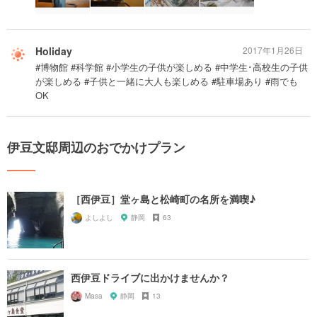
Holiday
2017年1月26日
#博物館 #科学館 #小学生の子供が楽しめる #中学生･高校生の子供
が楽しめる #子供と一緒に大人も楽しめる #駐車場あり #雨でも
OK
伊豆文邸周辺のおでかけプラン
［西伊豆］堂ヶ島と松崎町の名所を満喫♪
よしよし
静岡
63
西伊豆ドライブに出かけませんか？
Masa
静岡
13