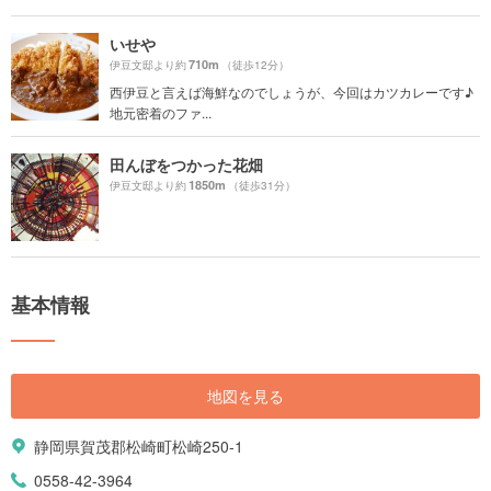
いせや
710m
伊豆文邸より約
（徒歩12分）
西伊豆と言えば海鮮なのでしょうが、今回はカツカレーです♪
地元密着のファ...
田んぼをつかった花畑
1850m
伊豆文邸より約
（徒歩31分）
基本情報
地図を見る
静岡県賀茂郡松崎町松崎250-1
0558-42-3964