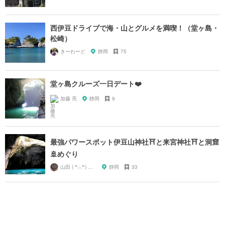
西伊豆ドライブで海・山とグルメを満喫！（堂ヶ島・
松崎）
きーわーど
静岡
75
堂ヶ島クルーズ一日デート❤️
加藤 亮
静岡
9
最強パワースポット伊豆山神社⛩と来宮神社⛩と洞窟
🚢めぐり
山田 ( ꒪⌓꒪) ストレンジ
静岡
33