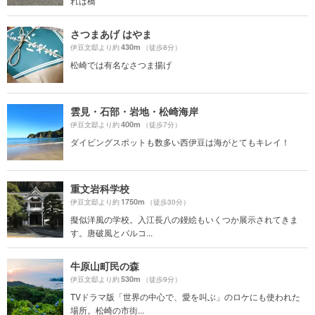
れは橋
さつまあげ はやま
430m
伊豆文邸より約
（徒歩8分）
松崎では有名なさつま揚げ
雲見・石部・岩地・松崎海岸
400m
伊豆文邸より約
（徒歩7分）
ダイビングスポットも数多い西伊豆は海がとてもキレイ！
重文岩科学校
1750m
伊豆文邸より約
（徒歩30分）
擬似洋風の学校。入江長八の鏝絵もいくつか展示されてきま
す。唐破風とバルコ...
牛原山町民の森
530m
伊豆文邸より約
（徒歩9分）
TVドラマ版「世界の中心で、愛を叫ぶ」のロケにも使われた
場所。松崎の市街...