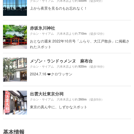
500m
クルン・サイアム 六本木店より約
（徒歩9分）
上から夜景を見るのもお忘れなく！
赤坂氷川神社
710m
クルン・サイアム 六本木店より約
（徒歩12分）
おとなの週末 2022年10月号「ふらり、大江戸散歩」に掲載さ
れたスポット
メゾン・ランドゥメンヌ 麻布台
920m
クルン・サイアム 六本木店より約
（徒歩16分）
2024.7.16 ❤️クロワッサン
出雲大社東京分祠
260m
クルン・サイアム 六本木店より約
（徒歩5分）
東京の真ん中に、しずかなスポット
基本情報