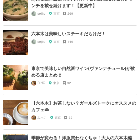
ンチを載せ続けます！【更新中】
seijiro
東京
269
六本木は美味しいステーキだらけだ！
seijiro
東京
146
東京で美味しい自然派ワイン(ヴァンナチュール)が飲
める店まとめ🍷
RIHO
東京
92
【六本木】お茶しない？ガールズトークにオススメの
カフェ🍰
みっこ
東京
32
季節が変わる！洋服買わなくちゃ！大人の六本木編