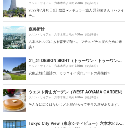
220m
クルン・サイアム 六本木店より約
（徒歩4分）
2022年7月10日(日)放送 ●レギュラー旅人 澤部佑さん（ハライ
チ...
森美術館
460m
クルン・サイアム 六本木店より約
（徒歩8分）
六本木ヒルズにある森美術館へ。 マチュピチュ展のために来
訪！
21_21 DESIGN SIGHT（トゥーワン・トゥーワン・デザインサイト）
340m
クルン・サイアム 六本木店より約
（徒歩6分）
安藤忠雄氏設計の、カッコイイ現代アートの美術館✨
ウエスト青山ガーデン（WEST AOYAMA GARDEN）
490m
クルン・サイアム 六本木店より約
（徒歩9分）
そんなに広くはないけどお庭があってテラス席があります。
Tokyo City View（東京シティビュー）六本木ヒルズ展望台