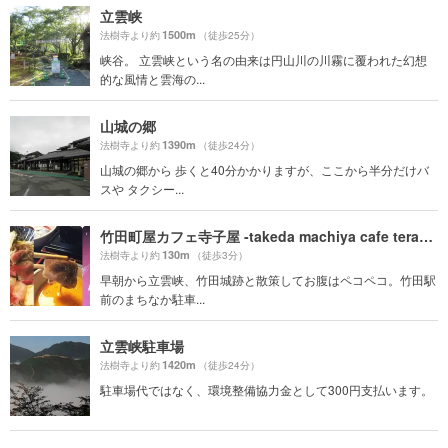
立雲峡
1500m
法樹寺より約
（徒歩25分）
峡谷。 立雲峡という名の由来は円山川の川霧に覆われた幻想
的な風情と雲海の...
山城の郷
1390m
法樹寺より約
（徒歩24分）
山城の郷から 歩くと40分かかりますが、ここから半分だけバ
スや タクシー...
竹田町屋カフェ寺子屋 -takeda machiya cafe terakoya-
130m
法樹寺より約
（徒歩3分）
早朝から立雲峡、竹田城跡と散策してお腹はペコペコ。竹田駅
前のまちなか駐車...
立雲峡駐車場
1420m
法樹寺より約
（徒歩24分）
駐車場代ではなく、環境整備協力金として300円支払います。