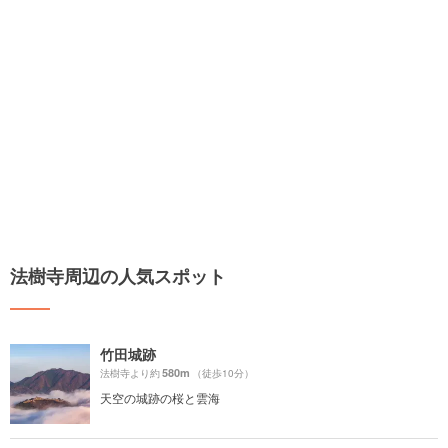
法樹寺周辺の人気スポット
竹田城跡
580m
法樹寺より約
（徒歩10分）
天空の城跡の桜と雲海