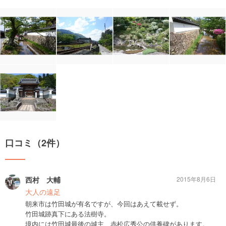
口コミ（2件）
西村 大輔
2015年8月6日
大人の遠足
朝来市は竹田城が有名ですが、今回はあえて載せず。
竹田城跡真下にある法樹寺。
境内には竹田城最後の城主、赤松広秀公の供養碑があります。