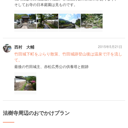
そしてお寺の日本庭園は見ものです。
西村 大輔
2015年5月21日
竹田城下町をぶらり散策、竹田城跡登山後は温泉で汗を流し
て。
最後の竹田城主、赤松広秀公の供養塔と館跡
法樹寺周辺のおでかけプラン