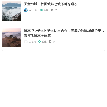
天空の城、竹田城跡と城下町を巡る
foreo.k3
兵庫
23
日本でマチュピチュに出合う…雲海の竹田城跡で美し
過ぎる日本を体感
のりお
兵庫
54