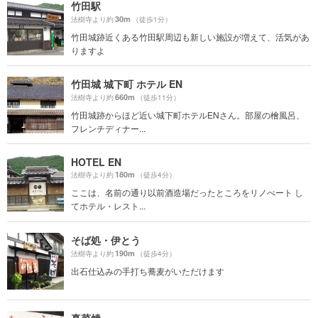
竹田駅
30m
法樹寺より約
（徒歩1分）
竹田城跡近くある竹田駅周辺も新しい施設が増えて、活気があ
りますよ
竹田城 城下町 ホテル EN
660m
法樹寺より約
（徒歩11分）
竹田城跡からほど近い城下町ホテルENさん。部屋の檜風呂、
フレンチディナー...
HOTEL EN
180m
法樹寺より約
（徒歩4分）
ここは、名前の通り以前酒造場だったところをリノべート し
てホテル・レスト...
そば処・伊とう
190m
法樹寺より約
（徒歩4分）
出石仕込みの手打ち蕎麦がいただけます
真菜焼