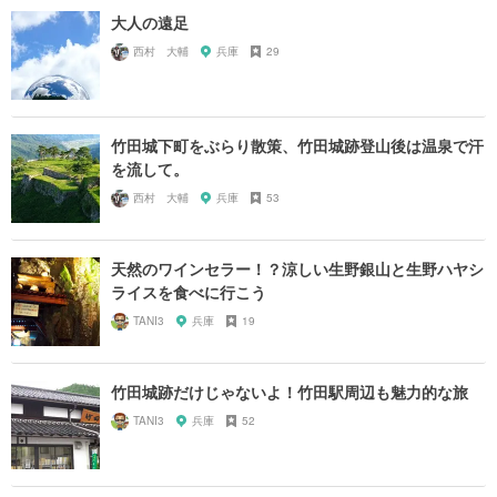
大人の遠足
西村 大輔
兵庫
29
竹田城下町をぶらり散策、竹田城跡登山後は温泉で汗
を流して。
西村 大輔
兵庫
53
天然のワインセラー！？涼しい生野銀山と生野ハヤシ
ライスを食べに行こう
TANI3
兵庫
19
竹田城跡だけじゃないよ！竹田駅周辺も魅力的な旅
TANI3
兵庫
52