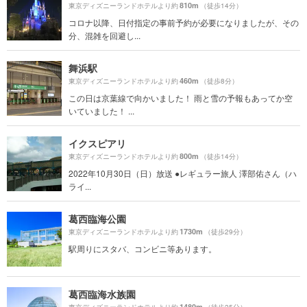
810m
東京ディズニーランドホテルより約
（徒歩14分）
コロナ以降、日付指定の事前予約が必要になりましたが、その
分、混雑を回避し...
舞浜駅
460m
東京ディズニーランドホテルより約
（徒歩8分）
この日は京葉線で向かいました！ 雨と雪の予報もあってか空
いていました！ ...
イクスピアリ
800m
東京ディズニーランドホテルより約
（徒歩14分）
2022年10月30日（日）放送 ●レギュラー旅人 澤部佑さん（ハ
ライ...
葛西臨海公園
1730m
東京ディズニーランドホテルより約
（徒歩29分）
駅周りにスタバ、コンビニ等あります。
葛西臨海水族園
1480m