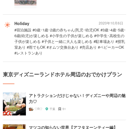
Holiday
2020年10月6日
#宿泊施設 #0歳･1歳･2歳の赤ちゃん(乳児･幼児)OK #3歳･4歳･5歳･
6歳(幼児)が楽しめる #小学生の子供が楽しめる #中学生･高校生の
子供が楽しめる #子供と一緒に大人も楽しめる #駐車場あり #授乳
室あり #雨でもOK #オムツ交換台あり #売店あり #ベビーカーOK
#レストランあり
東京ディズニーランドホテル周辺のおでかけプラン
アトラクションだけじゃない！ディズニーや周辺の魅
力♡
♡R♡
千葉
51
マツコの知らない世界【アフタヌーンティー編】