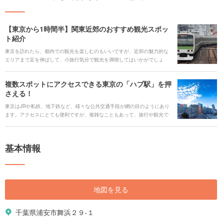
【東京から1時間半】関東近郊のおすすめ観光スポッ
ト紹介
東京を訪れたら、都内での観光を楽しむのもいいですが、近郊の魅力的な
エリアまで足を伸ばして、小旅行気分で観光を満喫してはいかがでしょ
う。今回は、大人気の千葉・浦安の東京ディズニーランドから、横浜、鎌
倉に箱根湯本、そして長野・軽井沢まで、山手線の駅から1時間半以内で行
複数スポットにアクセスできる東京の「ハブ駅」を押
けるエリアと、そのエリアおすすめのスポットをご紹介します。
さえる！
東京はJRや私鉄、地下鉄など、様々な公共交通手段が網の目のようにあり
ます。アクセスにとても便利ですが、複雑なこともあって、旅行や観光で
利用する際、ちょっと難しいと感じてしまうこともあるかもしれません。
ですが、多くの交通網が交差して接続する「ハブ駅」を押さえておけば、
電車を使って東京から目的の観光エリアへとスムーズに移動できること間
基本情報
違いなしです。 今回は、東京でも特に利用しやすい「ハブ駅」と、それぞ
れの駅から行ける人気の観光エリアをご紹介します。
地図を見る
千葉県浦安市舞浜２９-１