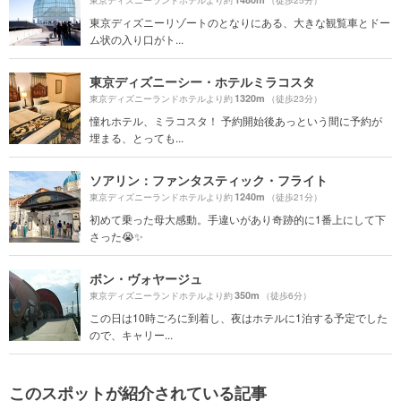
東京ディズニーランドホテルより約
（徒歩25分）
東京ディズニーリゾートのとなりにある、大きな観覧車とドー
ム状の入り口がト...
東京ディズニーシー・ホテルミラコスタ
1320m
東京ディズニーランドホテルより約
（徒歩23分）
憧れホテル、ミラコスタ！ 予約開始後あっという間に予約が
埋まる、とっても...
ソアリン：ファンタスティック・フライト
1240m
東京ディズニーランドホテルより約
（徒歩21分）
初めて乗った母大感動。手違いがあり奇跡的に1番上にして下
さった😭✨️
ボン・ヴォヤージュ
350m
東京ディズニーランドホテルより約
（徒歩6分）
この日は10時ごろに到着し、夜はホテルに1泊する予定でした
ので、キャリー...
このスポットが紹介されている記事