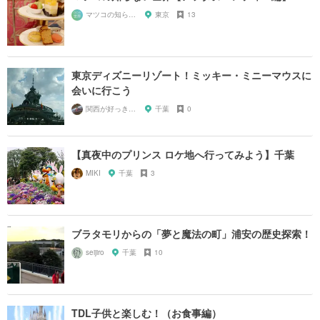
マツコの知らない世界マニア
東京
13
東京ディズニーリゾート！ミッキー・ミニーマウスに
会いに行こう
関西が好っきゃねん
千葉
0
【真夜中のプリンス ロケ地へ行ってみよう】千葉
MIKI
千葉
3
ブラタモリからの「夢と魔法の町」浦安の歴史探索！
seijiro
千葉
10
TDL子供と楽しむ！（お食事編）