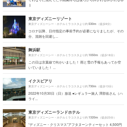
💧‬
東京ディズニーリゾート
530m
東京ディズニーシー・ホテルミラコスタより約
（徒歩9分）
コロナ以降、日付指定の事前予約が必要になりましたが、その
分、混雑を回避し...
舞浜駅
1050m
東京ディズニーシー・ホテルミラコスタより約
（徒歩18分）
この日は京葉線で向かいました！ 雨と雪の予報もあってか空
いていました！ ...
イクスピアリ
730m
東京ディズニーシー・ホテルミラコスタより約
（徒歩13分）
2022年10月30日（日）放送 ●レギュラー旅人 澤部佑さん（ハ
ライ...
東京ディズニーランドホテル
1320m
東京ディズニーシー・ホテルミラコスタより約
（徒歩23分）
“ディズニー・クリスマス”アフタヌーンティーセット 4,500円