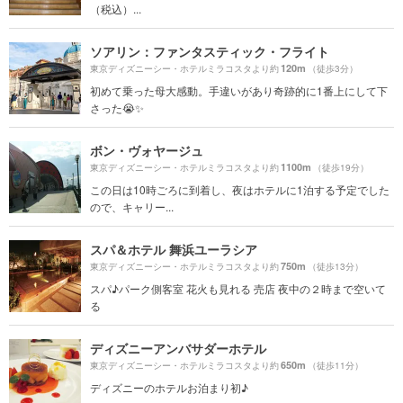
（税込）...
ソアリン：ファンタスティック・フライト
120m
東京ディズニーシー・ホテルミラコスタより約
（徒歩3分）
初めて乗った母大感動。手違いがあり奇跡的に1番上にして下
さった😭✨️
ボン・ヴォヤージュ
1100m
東京ディズニーシー・ホテルミラコスタより約
（徒歩19分）
この日は10時ごろに到着し、夜はホテルに1泊する予定でした
ので、キャリー...
スパ＆ホテル 舞浜ユーラシア
750m
東京ディズニーシー・ホテルミラコスタより約
（徒歩13分）
スパ♪パーク側客室 花火も見れる 売店 夜中の２時まで空いて
る
ディズニーアンバサダーホテル
650m
東京ディズニーシー・ホテルミラコスタより約
（徒歩11分）
ディズニーのホテルお泊まり初♪