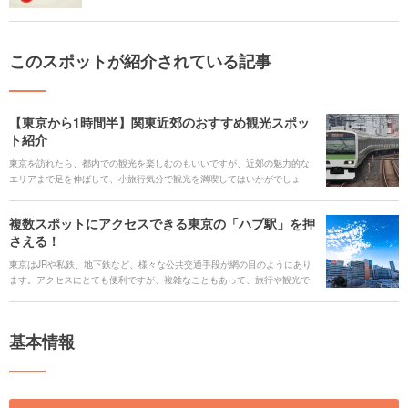
このスポットが紹介されている記事
【東京から1時間半】関東近郊のおすすめ観光スポッ
ト紹介
東京を訪れたら、都内での観光を楽しむのもいいですが、近郊の魅力的な
エリアまで足を伸ばして、小旅行気分で観光を満喫してはいかがでしょ
う。今回は、大人気の千葉・浦安の東京ディズニーランドから、横浜、鎌
倉に箱根湯本、そして長野・軽井沢まで、山手線の駅から1時間半以内で行
複数スポットにアクセスできる東京の「ハブ駅」を押
けるエリアと、そのエリアおすすめのスポットをご紹介します。
さえる！
東京はJRや私鉄、地下鉄など、様々な公共交通手段が網の目のようにあり
ます。アクセスにとても便利ですが、複雑なこともあって、旅行や観光で
利用する際、ちょっと難しいと感じてしまうこともあるかもしれません。
ですが、多くの交通網が交差して接続する「ハブ駅」を押さえておけば、
電車を使って東京から目的の観光エリアへとスムーズに移動できること間
基本情報
違いなしです。 今回は、東京でも特に利用しやすい「ハブ駅」と、それぞ
れの駅から行ける人気の観光エリアをご紹介します。