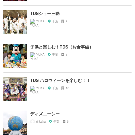
TDSショー三昧
YUKA
千葉
2
子供と楽しむ！TDS（お食事編）
YUKA
千葉
5
TDS ハロウィーンを楽しむ！！
YUKA
千葉
10
ディズニーシー
ririkaka
千葉
5