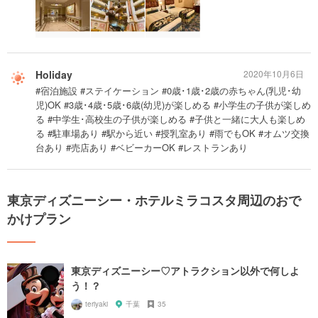
Holiday
2020年10月6日
#宿泊施設 #ステイケーション #0歳･1歳･2歳の赤ちゃん(乳児･幼
児)OK #3歳･4歳･5歳･6歳(幼児)が楽しめる #小学生の子供が楽しめ
る #中学生･高校生の子供が楽しめる #子供と一緒に大人も楽しめ
る #駐車場あり #駅から近い #授乳室あり #雨でもOK #オムツ交換
台あり #売店あり #ベビーカーOK #レストランあり
東京ディズニーシー・ホテルミラコスタ周辺のおで
かけプラン
東京ディズニーシー♡アトラクション以外で何しよ
う！？
teriyaki
千葉
35