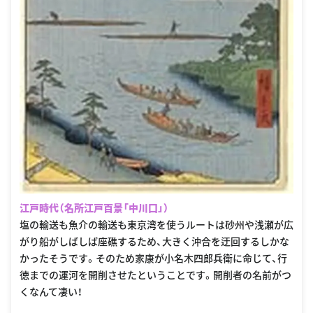
江戸時代（名所江戸百景「中川口」）
塩の輸送も魚介の輸送も東京湾を使うルートは砂州や浅瀬が広
がり船がしばしば座礁するため、大きく沖合を迂回するしかな
かったそうです。そのため家康が小名木四郎兵衛に命じて、行
徳までの運河を開削させたということです。開削者の名前がつ
くなんて凄い！