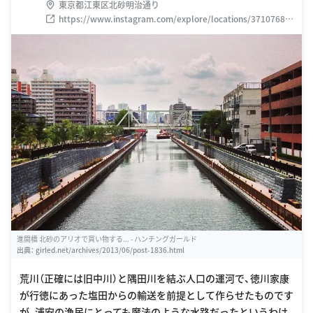
東京都江東区北砂明治通り
https://www.instagram.com/explore/locations/37107686
0
進開橋 北砂のアリオで買い物する... - ハンチングガールド
出典：
girled.net/archives/2013/06/post-1836.html
荒川（正確には旧中川）と隅田川を結ぶ人口の運河で、徳川家康
が行徳にあった塩田からの輸送を前提として作らせたものです
が、浦安の漁民にとっても魔法のような水路だったというわけ