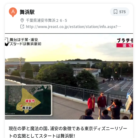
舞浜駅
A
575
千葉県浦安市舞浜２６-５
http://www.jreast.co.jp/estation/station/info.aspx?
StationCD=1414
現在の夢と魔法の国、浦安の象徴である東京ディズニーリゾー
トの玄関としてスタートは舞浜駅！