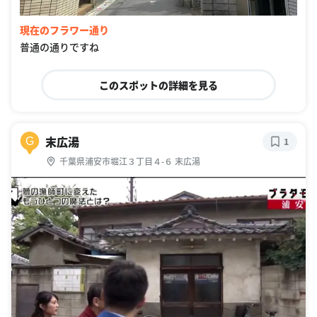
現在のフラワー通り
普通の通りですね
このスポットの詳細を見る
末広湯
G
1
千葉県浦安市堀江３丁目４-６ 末広湯