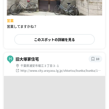
営業
営業してますかね？
このスポットの詳細を見る
旧大塚家住宅
H
10
千葉県浦安市堀江３丁目３-１
http://www.city.urayasu.lg.jp/shisetsu/bunka/bunka/100
5589.html