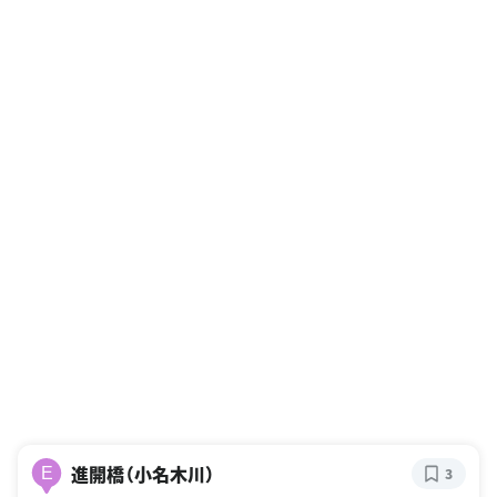
進開橋（小名木川）
E
3