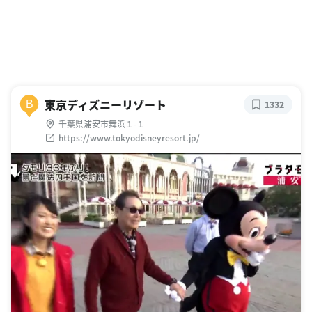
東京ディズニーリゾート
B
1332
千葉県浦安市舞浜１-１
https://www.tokyodisneyresort.jp/