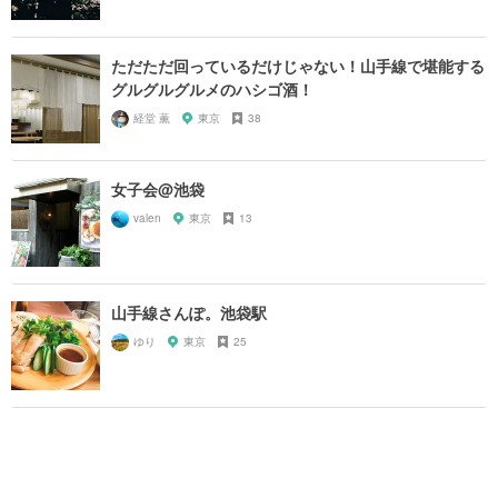
ただただ回っているだけじゃない！山手線で堪能する
グルグルグルメのハシゴ酒！
経堂 薫
東京
38
女子会@池袋
valen
東京
13
山手線さんぽ。池袋駅
ゆり
東京
25