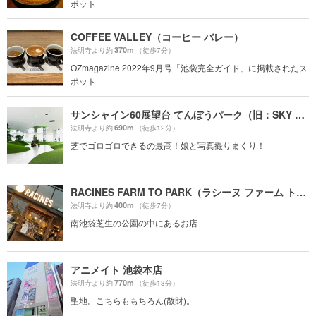
ポット
COFFEE VALLEY（コーヒー バレー）
370m
法明寺より約
（徒歩7分）
OZmagazine 2022年9月号「池袋完全ガイド」に掲載されたス
ポット
サンシャイン60展望台 てんぼうパーク（旧：SKY CIRCUS サンシャイン60展望台）
690m
法明寺より約
（徒歩12分）
芝でゴロゴロできるの最高！娘と写真撮りまくり！
RACINES FARM TO PARK（ラシーヌ ファーム トゥー パーク）
400m
法明寺より約
（徒歩7分）
南池袋芝生の公園の中にあるお店
アニメイト 池袋本店
770m
法明寺より約
（徒歩13分）
聖地。こちらももちろん(散財)。