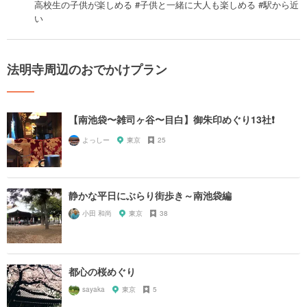
高校生の子供が楽しめる #子供と一緒に大人も楽しめる #駅から近
い
法明寺周辺のおでかけプラン
【南池袋〜雑司ヶ谷〜目白】御朱印めぐり13社❗️
よっしー
東京
25
静かな平日にぶらり街歩き～南池袋編
小田 和尚
東京
38
都心の桜めぐり
sayaka
東京
5