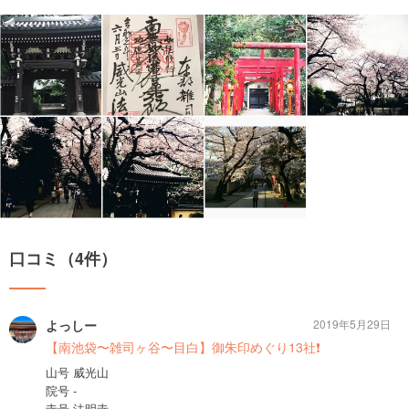
口コミ（4件）
よっしー
2019年5月29日
【南池袋〜雑司ヶ谷〜目白】御朱印めぐり13社❗️
山号 威光山
院号 -
寺号 法明寺