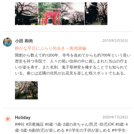
小田 和尚
2015年3月30日
静かな平日にぶらり街歩き～南池袋編
開創から数えて約1200年、寺号を改めてからも約700年という長い
歴史を持つ寺院で、人々の篤い信仰の中に親しまれた当山の佇ま
いが姿を表す。また名刹、鬼子母神堂を擁することでも知られて
いる。春には近隣の住民がお花見を楽しむ桜スポットでもある。
Holiday
2020年7月28日
#神社 #宗教施設 #0歳･1歳･2歳の赤ちゃん(乳児･幼児)OK #3歳･4
歳･5歳･6歳(幼児)が楽しめる #小学生の子供が楽しめる #中学生･