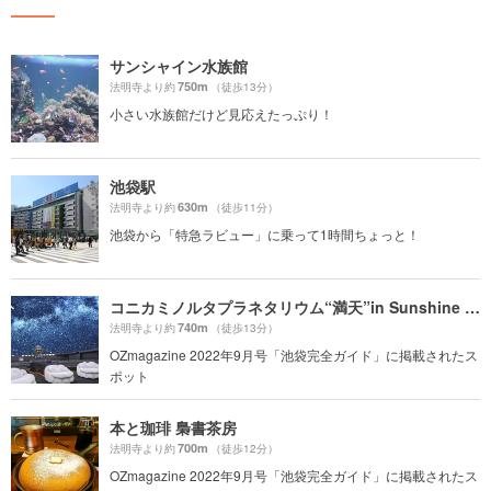
サンシャイン水族館
750m
法明寺より約
（徒歩13分）
小さい水族館だけど見応えたっぷり！
池袋駅
630m
法明寺より約
（徒歩11分）
池袋から「特急ラビュー」に乗って1時間ちょっと！
コニカミノルタプラネタリウム“満天”in Sunshine City
740m
法明寺より約
（徒歩13分）
OZmagazine 2022年9月号「池袋完全ガイド」に掲載されたス
ポット
本と珈琲 梟書茶房
700m
法明寺より約
（徒歩12分）
OZmagazine 2022年9月号「池袋完全ガイド」に掲載されたス