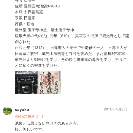
住所 豊島区南池袋3-18-18
本尊 十界曼荼羅
宗派 日蓮宗
葬儀・墓地 -
境外堂 鬼子母神堂、清土鬼子母神
嵯峨天皇の代の弘仁元年（810）、真言宗の旧跡で威光寺として開
創された。
正和元年（1312）、日蓮聖人の弟子で中老僧の一人、日源上人が
日蓮宗に改宗、威光山法明寺と寺号を改めた。また徳川3代将軍・
家光公より御朱印を受け、その後も将軍家の尊崇を受け、折りご
とに多くの寄進を受けた。
sayaka
2016年4月2日
都心の桜めぐり
池袋とは思えない静けさのあるお寺。
桜、美しいです。