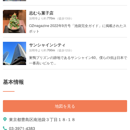
志むら菓子店
770m
法明寺より約
（徒歩13分）
OZmagazine 2022年9月号「池袋完全ガイド」に掲載されたス
ポット
サンシャインシティ
700m
法明寺より約
（徒歩12分）
巣鴨プリズンの跡地であるサンシャイン60。僕らの頃は日本で
一番高いビルで...
基本情報
地図を見る
東京都豊島区南池袋３丁目１８-１８
03-3971-4383