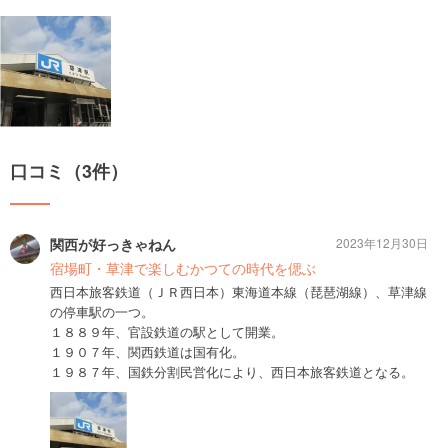
口コミ（3件）
関西が好っきゃねん
2023年12月30日
宿場町・草津で楽しむかつての時代を偲ぶ
西日本旅客鉄道（ＪＲ西日本）東海道本線（琵琶湖線）、草津線
の停車駅の一つ。
１８８９年、官設鉄道の駅として開業。
１９０７年、関西鉄道は国有化。
１９８７年、国鉄分割民営化により、西日本旅客鉄道となる。