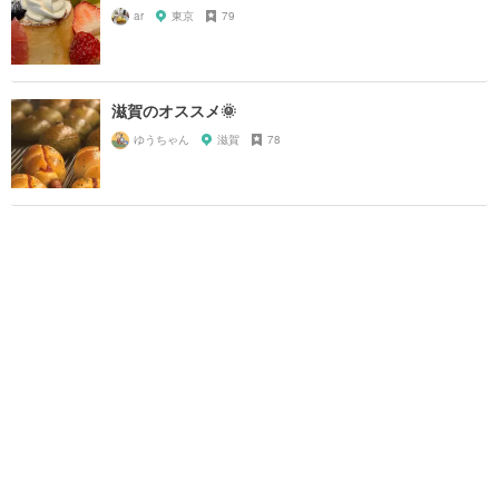
ar
東京
79
滋賀のオススメ🌞
ゆうちゃん
滋賀
78