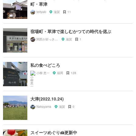
町・草津
teriyaki
滋賀
11
宿場町・草津で楽しむかつての時代を偲ぶ
関西が好っきゃねん
滋賀
1
私の食べどころ
小柳 恵一
福岡
128
大津(2022.10.24)
Nakayama
滋賀
0
スイーツめぐり🍰更新中