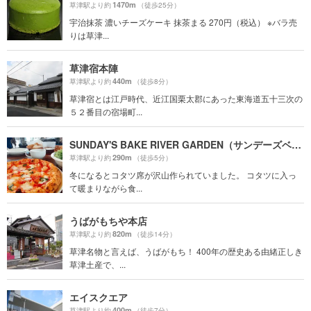
1470m
草津駅より約
（徒歩25分）
宇治抹茶 濃いチーズケーキ 抹茶まる 270円（税込） ※バラ売
りは草津...
草津宿本陣
440m
草津駅より約
（徒歩8分）
草津宿とは江戸時代、近江国栗太郡にあった東海道五十三次の
５２番目の宿場町...
SUNDAY'S BAKE RIVER GARDEN（サンデーズベイク リバーガーデン）
290m
草津駅より約
（徒歩5分）
冬になるとコタツ席が沢山作られていました。 コタツに入っ
て暖まりながら食...
うばがもちや本店
820m
草津駅より約
（徒歩14分）
草津名物と言えば、うばがもち！ 400年の歴史ある由緒正しき
草津土産で、...
エイスクエア
400m
草津駅より約
（徒歩7分）