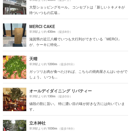
大型ショッピングモール。 コンセプトは「新しいトキメキが
待ついつもの広場...
MERCI CAKE
430m
草津駅より約
（徒歩8分）
滋賀県の近江八幡でいつも大行列ができている「MERCI」
が、ケーキに特化...
天晴
1200m
草津駅より約
（徒歩20分）
ガッツリお肉が食べたければ、こちらの焼肉屋さんはいかがで
しょう。 いつも...
オールデイダイニング リバティー
130m
草津駅より約
（徒歩3分）
値段の割に旨い。 特に濃い目の味が好きな方には向いていま
す。
立木神社
1030m
草津駅より約
（徒歩18分）