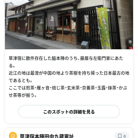
草津宿に数件存在した脇本陣のうち、藤屋与左衛門家にあた
る。
近江の地は最澄が中国の地より茶樹を持ち帰った日本最古の地
であるとも。
ここでは煎茶・雁ヶ音・焙じ茶・玄米茶・京番茶・玉露・抹茶・かぶ
せ茶等が揃う。
このスポットの詳細を見る
草津宿本陣田中九蔵家址
Q
0