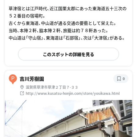
草津宿とは江戸時代、近江国栗太郡にあった東海道五十三次の
５２番目の宿場町。
古くから東海道、中山道が通る交通の要衝として栄えた。
当時、本陣２軒、脇本陣２軒、旅籠は約７８軒あった。
中山道は「守山宿」、東海道は「石部宿」、次は「大津宿」がある。
このスポットの詳細を見る
吉川芳樹園
P
0
滋賀県草津市草津２丁目７-３３
http://www.kusatsu-honjin.com/store/yosikawa.html