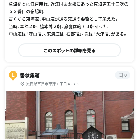
草津宿とは江戸時代、近江国栗太郡にあった東海道五十三次の
５２番目の宿場町。
古くから東海道、中山道が通る交通の要衝として栄えた。
当時、本陣２軒、脇本陣２軒、旅籠は約７８軒あった。
中山道は「守山宿」、東海道は「石部宿」、次は「大津宿」がある。
このスポットの詳細を見る
書状集箱
L
0
滋賀県草津市草津１丁目４-３３