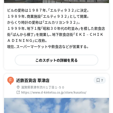
ビルの愛称は１９８７年、「エルティ９３２」に決定。
１９８９年、商業施設「エルティ９３２」として開業。
からくり時計の愛称は「エルカリヨン９３２」。
１９９９年、地下１階「昭和３０年代の町並み」を模した飲食店
街「ばんから横丁」を開業し、地下飲食店街「ＥＫＩ－ＣＨＩＫ
Ａ ＤＩＮＩＮＧ」に改称。
現在、スーパーマーケットや飲食店などが営業する。
このスポットの詳細を見る
近鉄百貨店 草津店
F
7
滋賀県草津市渋川１丁目１-５０
https://www.d-kintetsu.co.jp/store/kusatsu/