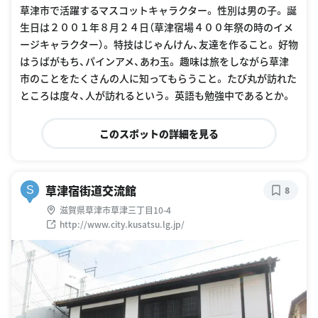
草津市で活躍するマスコットキャラクター。 性別は男の子。 誕
生日は２００１年８月２４日（草津宿場４００年祭の時のイメ
ージキャラクター）。 特技はじゃんけん、友達を作ること。 好物
はうばがもち、パインアメ、あわ玉。 趣味は旅をしながら草津
市のことをたくさんの人に知ってもらうこと。 たび丸が訪れた
ところは度々、人が訪れるという。 英語も勉強中であるとか。
このスポットの詳細を見る
草津宿街道交流館
S
8
滋賀県草津市草津三丁目10-4
http://www.city.kusatsu.lg.jp/