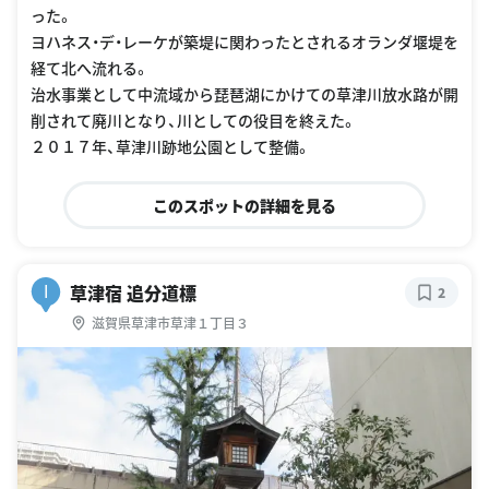
った。
ヨハネス・デ・レーケが築堤に関わったとされるオランダ堰堤を
経て北へ流れる。
治水事業として中流域から琵琶湖にかけての草津川放水路が開
削されて廃川となり、川としての役目を終えた。
２０１７年、草津川跡地公園として整備。
このスポットの詳細を見る
草津宿 追分道標
I
2
滋賀県草津市草津１丁目３