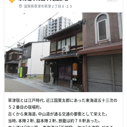
滋賀県草津市草津２丁目８-２５
草津宿とは江戸時代、近江国栗太郡にあった東海道五十三次の
５２番目の宿場町。
古くから東海道、中山道が通る交通の要衝として栄えた。
当時、本陣２軒、脇本陣２軒、旅籠は約７８軒あった。