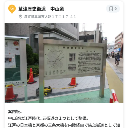
草津歴史街道 中山道
G
0
滋賀県草津市大路１丁目１７-４１
案内板。
中山道は江戸時代、五街道の１つとして整備。
江戸の日本橋と京都の三条大橋を内陸経由で結ぶ街道として知