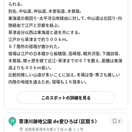
られる。
別名、中仙道、仲仙道、木曾街道、木曽路。
東海道の南回り・太平洋沿岸経由に対して、中山道は北回り・内
陸経由で江戸と京都を結ぶ。
草津追分以西は東海道と道を共にする。
江戸から草津まで約５００ｋｍ。
６７箇所の宿場が置かれた。
宿場は江戸の日本橋から板橋宿、高崎宿、軽井沢宿、下諏訪宿、
木曽路、関ヶ原を経て近江・草津までの６７を数え、距離は東海
道よりも４０ｋｍ長い。
比較的険しい山道が多いことに加え、冬場は雪・寒さも厳しい
内陸の地域を通るため、宿場も１６宿多い。
このスポットの詳細を見る
草津川跡地公園 de愛ひろば（区間５）
H
3
滋賀県草津市大路２丁目４-番 １１号