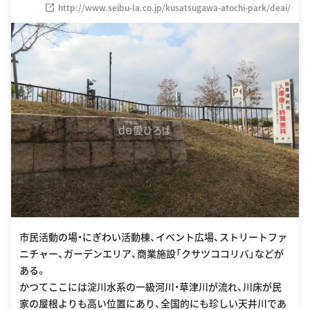
http://www.seibu-la.co.jp/kusatsugawa-atochi-park/deai/
市民活動の場・にぎわい活動棟、イベント広場、ストリートファ
ニチャー、ガーデンエリア、商業施設「クサツココリバ」などが
ある。
かつてここには淀川水系の一級河川・草津川が流れ、川床が民
家の屋根よりも高い位置にあり、全国的にも珍しい天井川であ