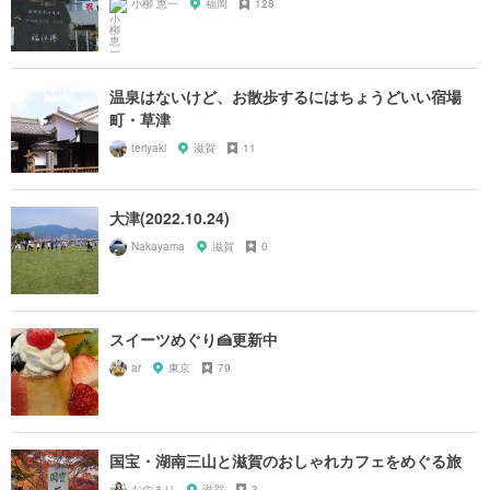
小柳 恵一
福岡
128
温泉はないけど、お散歩するにはちょうどいい宿場
町・草津
teriyaki
滋賀
11
大津(2022.10.24)
Nakayama
滋賀
0
スイーツめぐり🍰更新中
ar
東京
79
国宝・湖南三山と滋賀のおしゃれカフェをめぐる旅
おのまり
滋賀
3