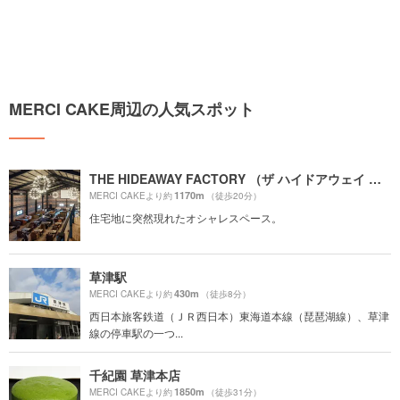
MERCI CAKE周辺の人気スポット
THE HIDEAWAY FACTORY （ザ ハイドアウェイ ファクトリー）
1170m
MERCI CAKEより約
（徒歩20分）
住宅地に突然現れたオシャレスペース。
草津駅
430m
MERCI CAKEより約
（徒歩8分）
西日本旅客鉄道（ＪＲ西日本）東海道本線（琵琶湖線）、草津
線の停車駅の一つ...
千紀園 草津本店
1850m
MERCI CAKEより約
（徒歩31分）