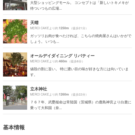
大型ショッピングモール。 コンセプトは「新しいトキメキが
待ついつもの広場...
天晴
1250m
MERCI CAKEより約
（徒歩21分）
ガッツリお肉が食べたければ、こちらの焼肉屋さんはいかがで
しょう。 いつも...
オールデイダイニング リバティー
460m
MERCI CAKEより約
（徒歩8分）
値段の割に旨い。 特に濃い目の味が好きな方には向いていま
す。
立木神社
1260m
MERCI CAKEより約
（徒歩22分）
７６７年、武甕槌命は常陸国（茨城県）の鹿島神宮より白鹿に
乗って大和国（奈...
基本情報