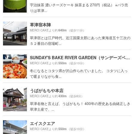
宇治抹茶 濃いチーズケーキ 抹茶まる 270円（税込） ※バラ売
りは草津...
草津宿本陣
640m
MERCI CAKEより約
（徒歩11分）
草津宿とは江戸時代、近江国栗太郡にあった東海道五十三次の
５２番目の宿場町...
SUNDAY'S BAKE RIVER GARDEN（サンデーズベイク リバーガーデン）
550m
MERCI CAKEより約
（徒歩10分）
冬になるとコタツ席が沢山作られていました。 コタツに入っ
て暖まりながら食...
うばがもちや本店
430m
MERCI CAKEより約
（徒歩8分）
草津名物と言えば、うばがもち！ 400年の歴史ある由緒正しき
草津土産で、...
エイスクエア
550m
MERCI CAKEより約
（徒歩10分）