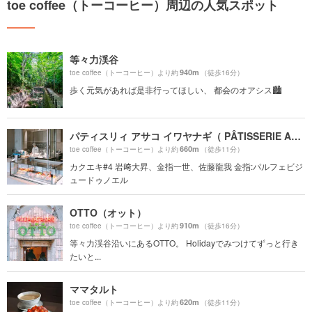
toe coffee（トーコーヒー）周辺の人気スポット
等々力渓谷
940m
toe coffee（トーコーヒー）より約
（徒歩16分）
歩く元気があれば是非行ってほしい、 都会のオアシス🏙️
パティスリィ アサコ イワヤナギ（ PÂTISSERIE ASAKO IWAYANAGI）
660m
toe coffee（トーコーヒー）より約
（徒歩11分）
カクエキ#4 岩﨑大昇、金指一世、佐藤龍我 金指:パルフェビジ
ュードゥノエル
OTTO（オット）
910m
toe coffee（トーコーヒー）より約
（徒歩16分）
等々力渓谷沿いにあるOTTO。 Holidayでみつけてずっと行き
たいと...
ママタルト
620m
toe coffee（トーコーヒー）より約
（徒歩11分）