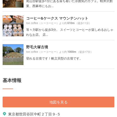
尾山台駅徒歩1分にある落ち着いた雰囲気のカフェ。軽井沢創
業、西麻布にもお...
コーヒー&ケークス マウンテンハット
610m
toe coffee（トーコーヒー）より約
（徒歩11分）
等々力駅から徒歩3分。 スイーツとコーヒーが楽しめるおしゃ
れなお店。 店...
野毛大塚古墳
1000m
toe coffee（トーコーヒー）より約
（徒歩17分）
登れる古墳です！帆立貝型の古墳です。
基本情報
地図を見る
東京都世田谷区中町２丁目９-５