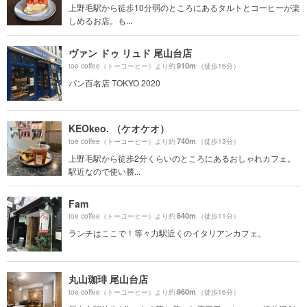
上野毛駅から徒歩10分弱のところにあるタルトとコーヒーが楽
しめるお店。も...
ヴァン ドゥ リュド 尾山台店
910m
toe coffee（トーコーヒー）より約
（徒歩16分）
パン百名店 TOKYO 2020
KEOkeo. （ケオケオ）
740m
toe coffee（トーコーヒー）より約
（徒歩13分）
上野毛駅から徒歩2分くらいのところにあるおしゃれカフェ。
駅近なので使い勝...
Fam
640m
toe coffee（トーコーヒー）より約
（徒歩11分）
ランチはここで！等々力駅近くのイタリアンカフェ。
丸山珈琲 尾山台店
960m
toe coffee（トーコーヒー）より約
（徒歩16分）