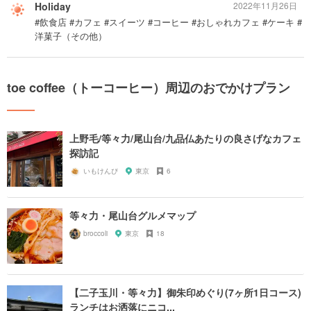
Holiday
2022年11月26日
#飲食店 #カフェ #スイーツ #コーヒー #おしゃれカフェ #ケーキ #
洋菓子（その他）
toe coffee（トーコーヒー）周辺のおでかけプラン
上野毛/等々力/尾山台/九品仏あたりの良さげなカフェ
探訪記
いもけんぴ
東京
6
等々力・尾山台グルメマップ
broccoli
東京
18
【二子玉川・等々力】御朱印めぐり(7ヶ所1日コース)
ランチはお洒落にニコ...