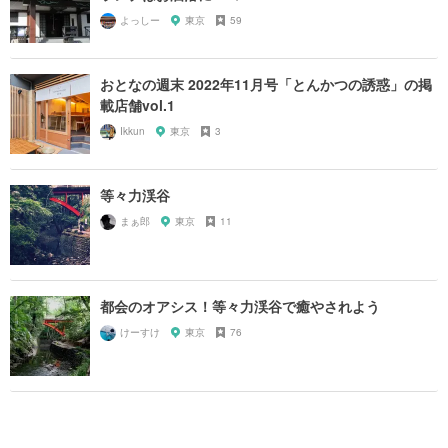
よっしー
東京
59
おとなの週末 2022年11月号「とんかつの誘惑」の掲
載店舗vol.1
Ikkun
東京
3
等々力渓谷
まぁ郎
東京
11
都会のオアシス！等々力渓谷で癒やされよう
けーすけ
東京
76