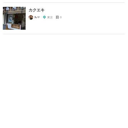
カクエキ
🛼💙
東京
0