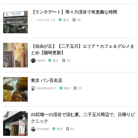
【ランチデート】等々力渓谷で有意義な時間
やまだゆうき
東京
25
【自由が丘】【二子玉川】エリア＊カフェ＆グルメま
とめ【随時更新】
mjnkk
東京
30
東京 パン百名店
direction0911
東京
25
23区唯一の渓谷で涼む夏。二子玉川周辺で、日帰りピ
クニック
shumpei
東京
65