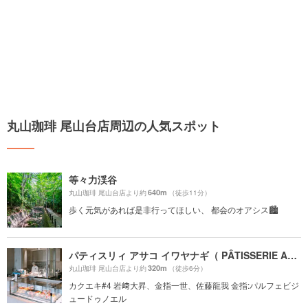
丸山珈琲 尾山台店周辺の人気スポット
等々力渓谷
640m
丸山珈琲 尾山台店より約
（徒歩11分）
歩く元気があれば是非行ってほしい、 都会のオアシス🏙️
パティスリィ アサコ イワヤナギ（ PÂTISSERIE ASAKO IWAYANAGI）
320m
丸山珈琲 尾山台店より約
（徒歩6分）
カクエキ#4 岩﨑大昇、金指一世、佐藤龍我 金指:パルフェビジ
ュードゥノエル