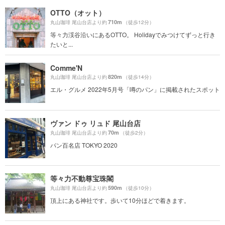
OTTO（オット）
710m
丸山珈琲 尾山台店より約
（徒歩12分）
等々力渓谷沿いにあるOTTO。 Holidayでみつけてずっと行き
たいと...
Comme'N
820m
丸山珈琲 尾山台店より約
（徒歩14分）
エル・グルメ 2022年5月号「噂のパン」に掲載されたスポット
ヴァン ドゥ リュド 尾山台店
70m
丸山珈琲 尾山台店より約
（徒歩2分）
パン百名店 TOKYO 2020
等々力不動尊宝珠閣
590m
丸山珈琲 尾山台店より約
（徒歩10分）
頂上にある神社です。歩いて10分ほどで着きます。