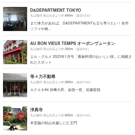
D&DEPARTMENT TOKYO
660m
丸山珈琲 尾山台店より約
（徒歩12分）
まだ体力があれば、D&DEPARTMENTも立ち寄りたい！名作
ソファや椅...
AU BON VIEUX TEMPS オーボンヴュータン
260m
丸山珈琲 尾山台店より約
（徒歩5分）
エル・グルメ 2023年1月号「看板料理のおいしい技」に掲載さ
れたスポット
等々力不動尊
580m
丸山珈琲 尾山台店より約
（徒歩10分）
カクエキ#4 岩﨑大昇、金指一世、佐藤龍我
浄真寺
800m
丸山珈琲 尾山台店より約
（徒歩14分）
本堂脇の枯山水越しに仁王門