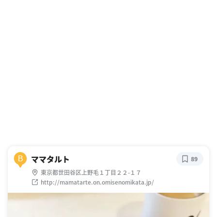
ママタルト
B
89
東京都世田谷区上野毛１丁目２２-１７
http://mamatarte.on.omisenomikata.jp/