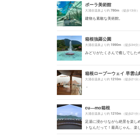
ポーラ美術館
780m
大涌谷温泉より約
（徒歩13分）
建物も素敵な美術館。
箱根強羅公園
1990m
大涌谷温泉より約
（徒歩34分
みどりがたくさんで癒しでした
箱根ロープーウェイ 早雲山
1210m
大涌谷温泉より約
（徒歩21分
・
cu―mo箱根
1210m
大涌谷温泉より約
（徒歩21分
足湯に浸かりながら絶景を楽し
トなんだって！最高じゃん、楽しみ