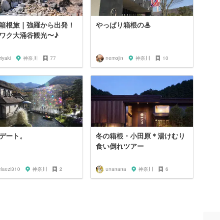
箱根旅｜強羅から出発！
やっぱり箱根の♨︎
ワク大涌谷観光〜♪
riyaki
神奈川
77
nemojin
神奈川
10
デート。
冬の箱根・小田原＊湯けむり
食い倒れツアー
elaezi310
神奈川
2
unanana
神奈川
6