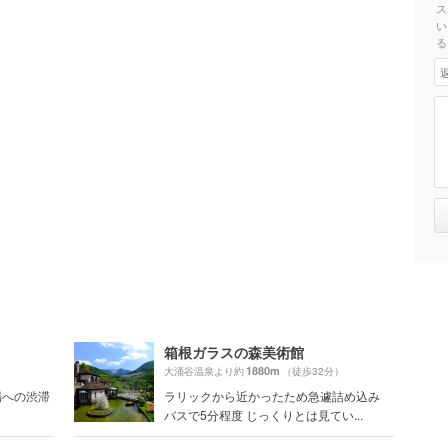
ス
い
る
箱根ガラスの森美術館
1880m
大涌谷温泉より約
（徒歩32分）
場への渋滞
ラリックから近かったため急遽詰め込み
バスで5分程度 じっくりとは見てい...