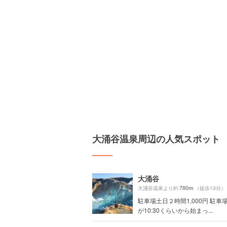
大涌谷温泉周辺の人気スポット
大涌谷
780m
大涌谷温泉より約
（徒歩13分）
駐車場土日２時間1,000円 駐車
が10:30くらいから始まっ...