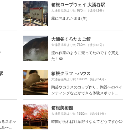
箱根ロープウェイ 大涌谷駅
670m
大涌谷温泉より約
（徒歩12分）
霧に包まれたまま(笑)
大涌谷くろたまご館
730m
）
大涌谷温泉より約
（徒歩13分）

流れ作業のように売ってたのですぐ買え
た！😂
駅
箱根クラフトハウス
1990m
）
大涌谷温泉より約
（徒歩34分）
陶芸やガラスのコップ作り、陶器へのペイ
ンティングなどができる体験スポット...
箱根美術館
1820m
）
大涌谷温泉より約
（徒歩31分）
めるスポッ
時間があれば紅葉狩りなんてどうですか😊
〜...