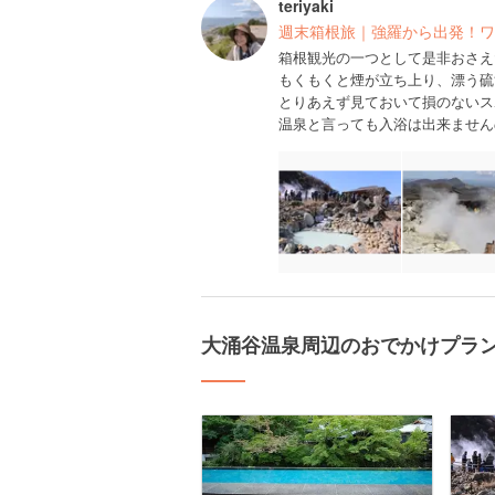
teriyaki
週末箱根旅｜強羅から出発！ワ
箱根観光の一つとして是非おさえ
もくもくと煙が立ち上り、漂う硫
とりあえず見ておいて損のないス
温泉と言っても入浴は出来ません
大涌谷温泉周辺のおでかけプラ