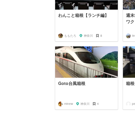
わんこと箱根【ランチ編】
週末
ワク
ももたろ
神奈川
8
te
Goto台風箱根
箱根
minew
神奈川
4
p