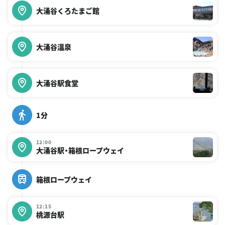
大涌谷くろたまご館
大涌谷温泉
大涌谷駅食堂
1分
12:00
大涌谷駅・箱根ロープウェイ
箱根ロープウェイ
12:15
桃源台駅