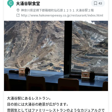
大涌谷駅食堂
C
43
神奈川県足柄下郡箱根町仙石原１２５１ 大涌谷駅２階
http://www.hakoneropeway.co.jp/restaurant/index.html
大涌谷駅にあるレストラン。
目の前には大涌谷の絶景が広がります。
雰囲気としてはファミリーレストランのようなカジュアルさで