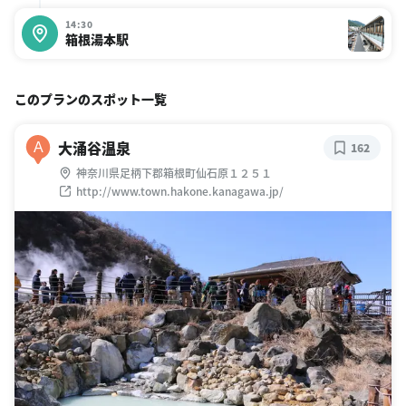
14:30
箱根湯本駅
このプランのスポット一覧
大涌谷温泉
A
162
神奈川県足柄下郡箱根町仙石原１２５１
http://www.town.hakone.kanagawa.jp/