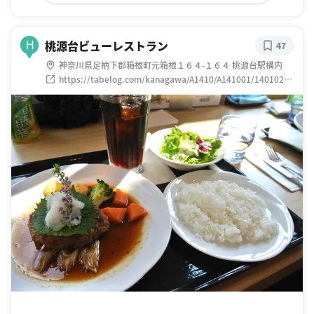
桃源台ビューレストラン
H
47
神奈川県足柄下郡箱根町元箱根１６４-１６４ 桃源台駅構内
https://tabelog.com/kanagawa/A1410/A141001/14010278
/