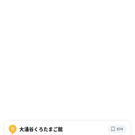
大涌谷くろたまご館
B
874