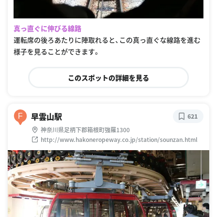
真っ直ぐに伸びる線路
運転席の後ろあたりに陣取れると、この真っ直ぐな線路を進む
様子を見ることができます。
このスポットの詳細を見る
早雲山駅
F
621
神奈川県足柄下郡箱根町強羅1300
http://www.hakoneropeway.co.jp/station/sounzan.html