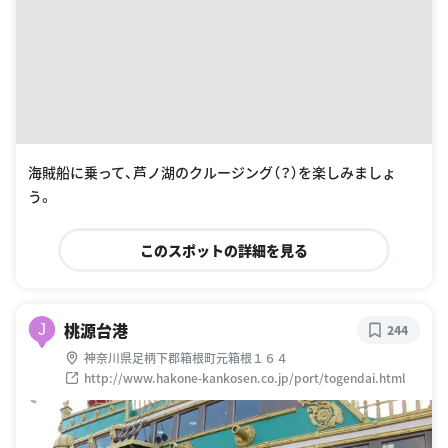
海賊船に乗って、芦ノ湖のクルージング（？）を楽しみましょ
う。
このスポットの詳細を見る
桃源台港
J
244
神奈川県足柄下郡箱根町元箱根１６４
http://www.hakone-kankosen.co.jp/port/togendai.html