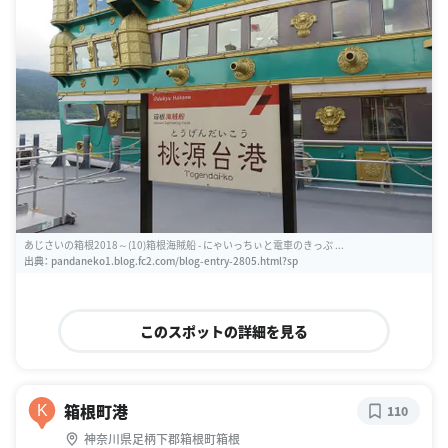
あじさいの箱根2018～(10)箱根海賊船 - にゃいっちぃと電車のきっぷ ...
出典：
pandaneko1.blog.fc2.com/blog-entry-2805.html?sp
このスポットの詳細を見る
箱根町港
K
110
神奈川県足柄下郡箱根町箱根