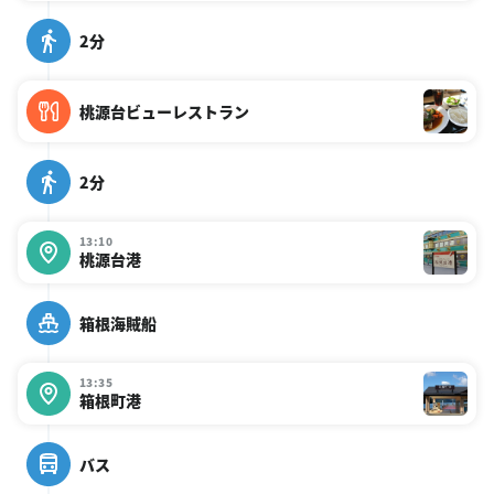
2分
桃源台ビューレストラン
2分
13:10
桃源台港
箱根海賊船
13:35
箱根町港
バス