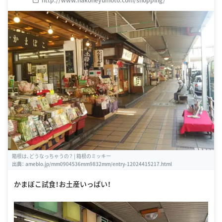
箱根は、どうなっちゃうの？ | 箱根のミッキー
出典：
ameblo.jp/mm0904536mm9832mm/entry-12024415217.html
かまぼこ試食！お土産いっぱい！