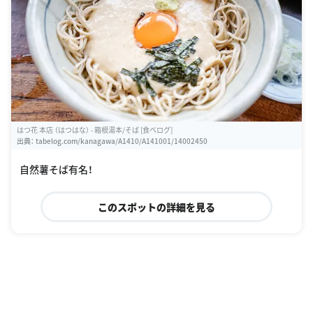
はつ花 本店 （はつはな） - 箱根湯本/そば [食べログ]
出典：
tabelog.com/kanagawa/A1410/A141001/14002450
自然薯そば有名！
このスポットの詳細を見る