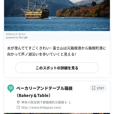
Débora H. Brizzi
G
oogle Places
水が澄んでてすごくきれい✨富士山は元箱根港から箱根町港に
向かって芦ノ湖沿いを歩いていくと見える！
このスポットの詳細を見る
ベーカリーアンドテーブル箱根
M
1767
（Bakery＆Table）
神奈川県足柄下郡箱根町元箱根９-１
http://www.bthjapan.com/