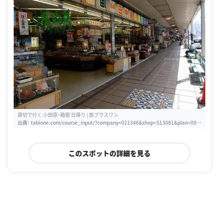
貸切で行く 小田原・箱根 日帰り | 旅プラスワン
出典：
tabione.com/course_input/?company=021346&shop=S13081&plan=000
6&crse=0006&year=2018&month=11&day=24&afrieitcd=
このスポットの詳細を見る