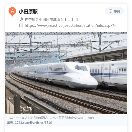
小田原駅
A
866
神奈川県小田原市城山１丁目１-１
https://www.jreast.co.jp/estation/station/info.aspx?
StationCd=382
リニューアルされた「小田原城」！～小田原駅「小鯵押寿司」(1,030円 ...
出典：
1242.com/lf/articles/6716