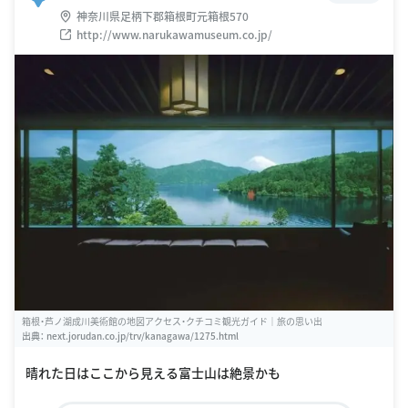
神奈川県足柄下郡箱根町元箱根570
http://www.narukawamuseum.co.jp/
箱根・芦ノ湖成川美術館の地図アクセス・クチコミ観光ガイド｜旅の思い出
出典：
next.jorudan.co.jp/trv/kanagawa/1275.html
晴れた日はここから見える富士山は絶景かも