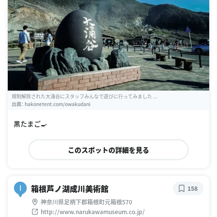
規制解除された大涌谷にスタッフみんなで遊びに行ってみました ...
出典：
hakonetent.com/owakudani
黒たまご🍳
このスポットの詳細を見る
箱根芦ノ湖成川美術館
I
158
神奈川県足柄下郡箱根町元箱根570
http://www.narukawamuseum.co.jp/