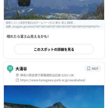
箱根ニコニコ高原学園【公式ホームページ】（2）乗る・遊ぶ 【箱根 ...
出典：
nicogaku.jp/school/%EF%BC%88%EF%BC%92%EF%BC%89%E4%B9%97%E
3%82%8B%E3%83%BB%E9%81%8A%E3%81%B6%E3%80%80%E3%80%90%E7%
AE%B1%E6%A0%B9%E3%83%AD%E3%83%BC%E3%83%97%E3%82%A6%E3%8
晴れたら富士山見えるかも！
2%A7%E3%82%A4%E3%80%91
このスポットの詳細を見る
大涌谷
H
3627
神奈川県足柄下郡箱根町仙石原 62VC+3R
https://www.kanagawa-park.or.jp/owakudani/