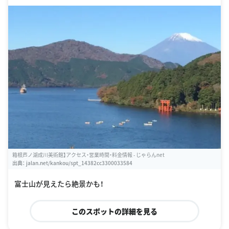
箱根芦ノ湖成川美術館】アクセス・営業時間・料金情報 - じゃらんnet
出典：
jalan.net/kankou/spt_14382cc3300033584
富士山が見えたら絶景かも！
このスポットの詳細を見る