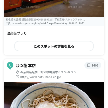
箱根湯本駅 (箱根登山鉄道)[10261019972]｜ 写真素材・ストックフォト ...
出典：
amanaimages.com/info/infoRF.aspx?SearchKey=10261019972
温泉街ブラり
このスポットの詳細を見る
はつ花 本店
C
1402
神奈川県足柄下郡箱根町湯本６３５-６３５
http://www.hatsuhana.co.jp/