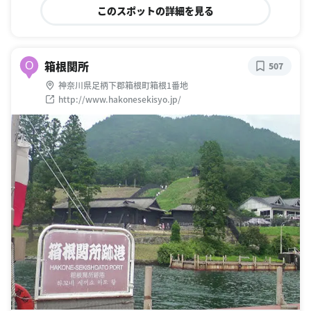
このスポットの詳細を見る
箱根関所
O
507
神奈川県足柄下郡箱根町箱根1番地
http://www.hakonesekisyo.jp/