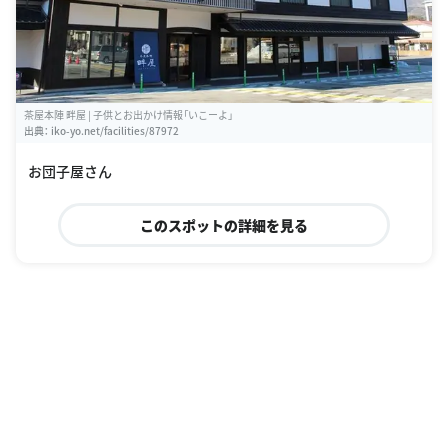
茶屋本陣 畔屋 | 子供とお出かけ情報「いこーよ」
出典：
iko-yo.net/facilities/87972
お団子屋さん
このスポットの詳細を見る