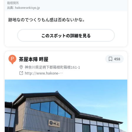
箱根関所
出典：
hakonesekisyo.jp
跡地なのでつくりもん感は否めないかな。
このスポットの詳細を見る
茶屋本陣 畔屋
P
458
神奈川県足柄下郡箱根町箱根161-1
http://www.hakone-
kankosen.co.jp/restaurant/hotoriya/index.html