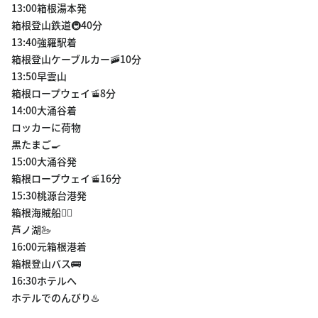
13:00箱根湯本発
箱根登山鉄道🚇40分
13:40強羅駅着
箱根登山ケーブルカー🚠10分
13:50早雲山
箱根ロープウェイ🚡8分
14:00大涌谷着
ロッカーに荷物
黒たまご🍳
15:00大涌谷発
箱根ロープウェイ🚡16分
15:30桃源台港発
箱根海賊船🏴‍☠️
芦ノ湖🦢
16:00元箱根港着
箱根登山バス🚌
16:30ホテルへ
ホテルでのんびり♨️