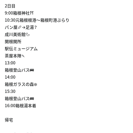
2日目
9:00箱根神社⛩
10:30元箱根根港〜箱根町港ぶらり
パン屋🥖→足湯？
成川美術館🦆
関根関所
駅伝ミュージアム
茶屋本陣🍡
13:00
箱根登山バス🚌
14:00
箱根ガラスの森❄️
15:30
箱根登山バス🚌
16:00箱根湯本着
帰宅