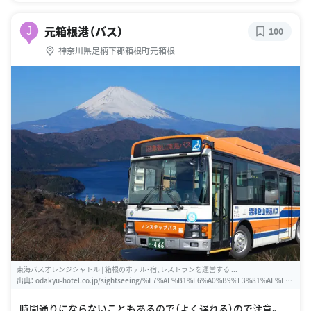
元箱根港（バス）
J
100
神奈川県足柄下郡箱根町元箱根
東海バスオレンジシャトル | 箱根のホテル・宿、レストランを運営する ...
出典：
odakyu-hotel.co.jp/sightseeing/%E7%AE%B1%E6%A0%B9%E3%81%AE%E
4%BA%A4%E9%80%9A/%E6%9D%B1%E6%B5%B7%E3%83%90%E3%82%B9%E
3%82%AA%E3%83%AC%E3%83%B3%E3%82%B8%E3%82%B7%E3%83%A3%E3%
時間通りにならないこともあるので（よく遅れる）ので注意。