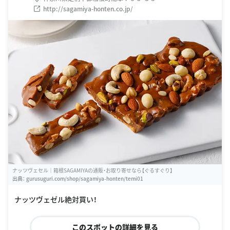
http://sagamiya-honten.co.jp/
ナッツヴェセル｜箱根SAGAMIYAの通販・お取り寄せなら【ぐるすぐり】
出典：
gurusuguri.com/shop/sagamiya-honten/temi01
ナッツヴェゼル絶対買い！
このスポットの詳細を見る