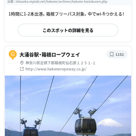
出典：
shizuoka.mytabi.net/hakone/archives/hakone-kaizokusen.php
1時間に1-2本出港。箱根フリーパス対象。中でwi-fiつかえる！
このスポットの詳細を見る
大涌谷駅・箱根ロープウェイ
G
1182
神奈川県足柄下郡箱根町仙石原１２５１-１
http://www.hakoneropeway.co.jp/