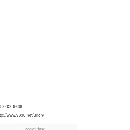
3-3403-9638
ttp://www.9638.net/udon/
Googleで検索