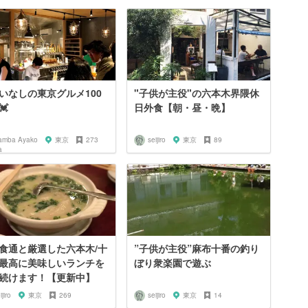
いなしの東京グルメ100
"子供が主役"の六本木界隈休
💓
日外食【朝・昼・晩】
amba Ayako
東京
273
seijiro
東京
89
食通と厳選した六本木/十
”子供が主役”麻布十番の釣り
最高に美味しいランチを
ぼり衆楽園で遊ぶ
続けます！【更新中】
ijiro
東京
269
seijiro
東京
14