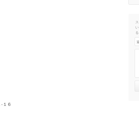
ス
い
る
-１６