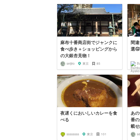
麻布十番商店街でジャンクに
間違
食べ歩き＋ショッピングから
選🤤
の大銀杏見物！
seijiro
東京
85
B
夜遅くにおいしいカレーを食
あの
べる
番の
載せ
ssssssss
東京
101
se