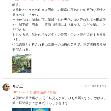
峡谷。
立雲峡という名の由来は円山川の川霧に覆われた幻想的な風情と
雲海の美しさから。
当地からは古城山の頂に築城された天空の城と呼ばれる竹田城跡
や、城下町、円山川、雲海（時期により異なる）などを望むこと
ができる。
おおなる池、竜神の滝など多くの奇岩・巨岩・滝が点在する景勝
渓谷。
但馬吉野とも称される山陰随一の山桜の名所で、立雲峡桜祭りが
開催される。
ちか王
2021年4月17日
ﾏﾛﾝU´•ﻌ•`Uと湯村温泉 4月編
立雲峡の展望場から 竹田城見えます。桜も綺麗ですが、やはり、
第一展望場までは 30分くらぃ歩きます