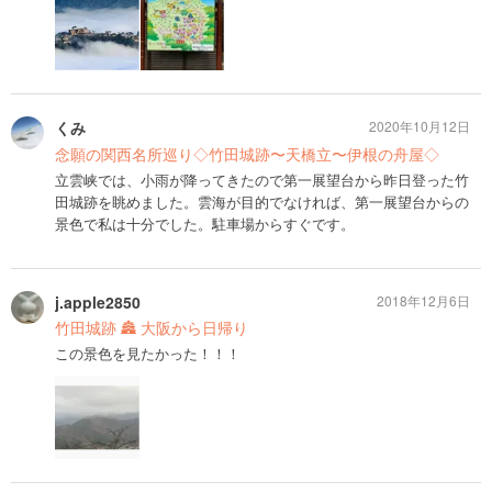
くみ
2020年10月12日
念願の関西名所巡り◇竹田城跡〜天橋立〜伊根の舟屋◇
立雲峡では、小雨が降ってきたので第一展望台から昨日登った竹
田城跡を眺めました。雲海が目的でなければ、第一展望台からの
景色で私は十分でした。駐車場からすぐです。
j.apple2850
2018年12月6日
竹田城跡 🏯 大阪から日帰り
この景色を見たかった！！！