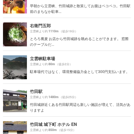
早朝から立雲峡、竹田城跡と散策してお腹はペコペコ。竹田駅
前のまちなか駐車...
右衛門五郎
1110m
立雲峡より約
（徒歩19分）
とろろ蕎麦 お店から竹田城跡を眺めることができます。 窓際
のテーブルだ...
立雲峡駐車場
80m
立雲峡より約
（徒歩2分）
駐車場代ではなく、環境整備協力金として300円支払います。
竹田駅
1480m
立雲峡より約
（徒歩25分）
竹田城跡近くある竹田駅周辺も新しい施設が増えて、活気があ
りますよ
竹田城 城下町 ホテル EN
850m
立雲峡より約
（徒歩15分）