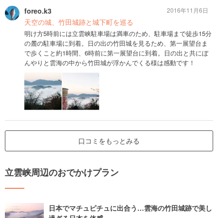
foreo.k3
2016年11月6日
天空の城、竹田城跡と城下町を巡る
明け方5時前には立雲峡駐車場は満車のため、駐車場まで徒歩15分
の麓の駐車場に到着。日の出の竹田城を見るため、第一展望台ま
で歩くこと約1時間、6時前に第一展望台に到着。日の出と共にぼ
んやりと雲海の中から竹田城が浮かんでくる様は感動です！
口コミをもっとみる
立雲峡周辺のおでかけプラン
日本でマチュピチュに出合う…雲海の竹田城跡で美し