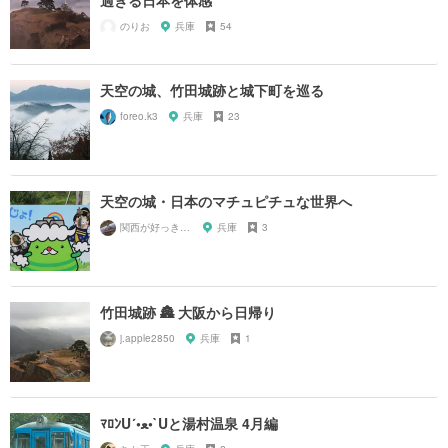
過ぎる日本を体感
のりお
兵庫
54
天空の城、竹田城跡と城下町を巡る
foreo.k3
兵庫
23
天空の城・日本のマチュピチュな世界へ
関西が好っきゃねん
兵庫
3
竹田城跡 🏯 大阪から日帰り
j.apple2850
兵庫
1
ﾏﾛﾝU´•ﻌ•`Uと湯村温泉 4月編