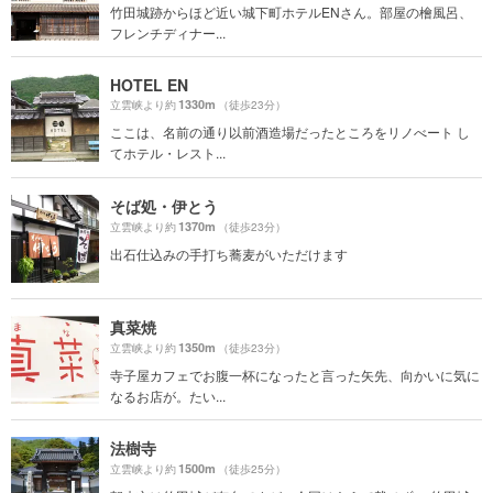
竹田城跡からほど近い城下町ホテルENさん。部屋の檜風呂、
フレンチディナー...
HOTEL EN
1330m
立雲峡より約
（徒歩23分）
ここは、名前の通り以前酒造場だったところをリノべート し
てホテル・レスト...
そば処・伊とう
1370m
立雲峡より約
（徒歩23分）
出石仕込みの手打ち蕎麦がいただけます
真菜焼
1350m
立雲峡より約
（徒歩23分）
寺子屋カフェでお腹一杯になったと言った矢先、向かいに気に
なるお店が。たい...
法樹寺
1500m
立雲峡より約
（徒歩25分）