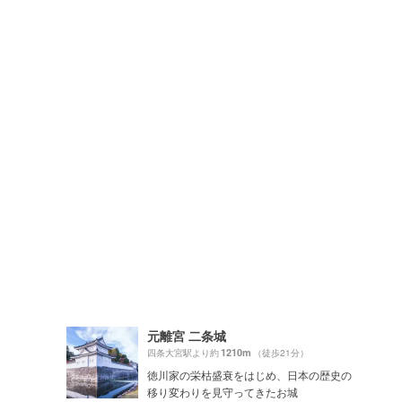
元離宮 二条城
1210m
四条大宮駅より約
（徒歩21分）
徳川家の栄枯盛衰をはじめ、日本の歴史の
移り変わりを見守ってきたお城