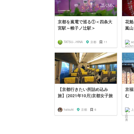
京都を嵐電で巡る①＜四条大
花魁
宮駅～帷子ノ辻駅＞
嵐山
TATSU-.-HINA
京都
11
a
【京都行きたい所詰め込み
京福
旅】(2021年10月)京都女子旅
む
hatsuki
京都
6
上