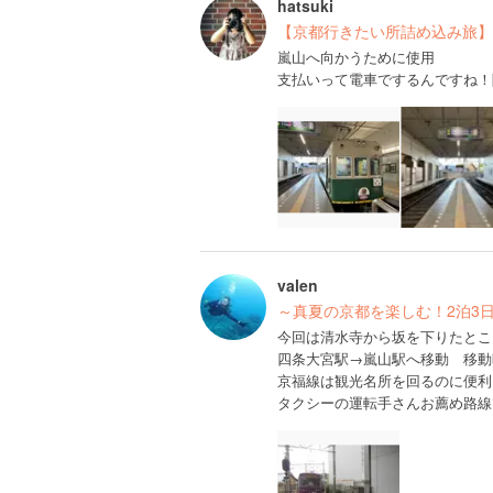
hatsuki
【京都行きたい所詰め込み旅】(2
嵐山へ向かうために使用
支払いって電車でするんですね！
valen
～真夏の京都を楽しむ！2泊3
今回は清水寺から坂を下りたとこ
四条大宮駅→嵐山駅へ移動 移動
京福線は観光名所を回るのに便利
タクシーの運転手さんお薦め路線