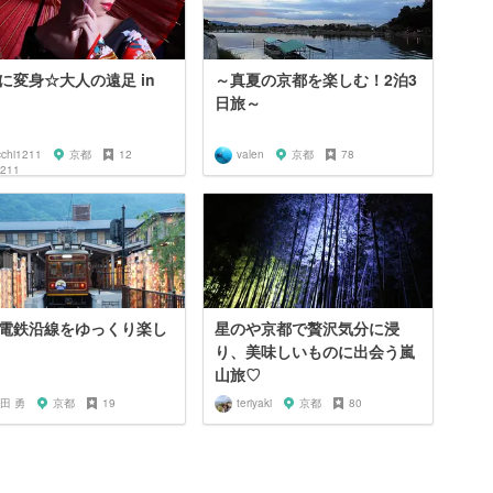
に変身☆大人の遠足 in
～真夏の京都を楽しむ！2泊3
日旅～
cchi1211
京都
12
valen
京都
78
電鉄沿線をゆっくり楽し
星のや京都で贅沢気分に浸
り、美味しいものに出会う嵐
山旅♡
田 勇
京都
19
teriyaki
京都
80