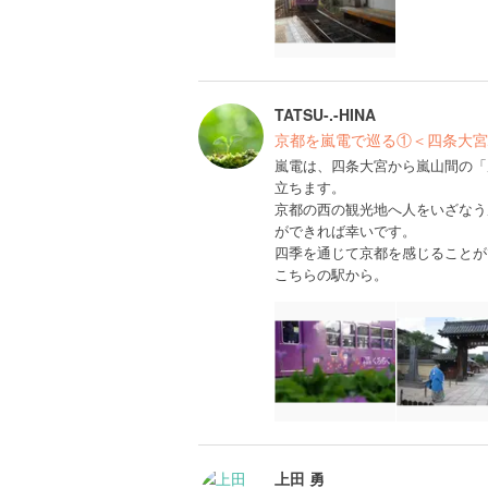
TATSU-.-HINA
京都を嵐電で巡る①＜四条大宮
嵐電は、四条大宮から嵐山間の「
立ちます。
京都の西の観光地へ人をいざなう
ができれば幸いです。
四季を通じて京都を感じることが
こちらの駅から。
上田 勇