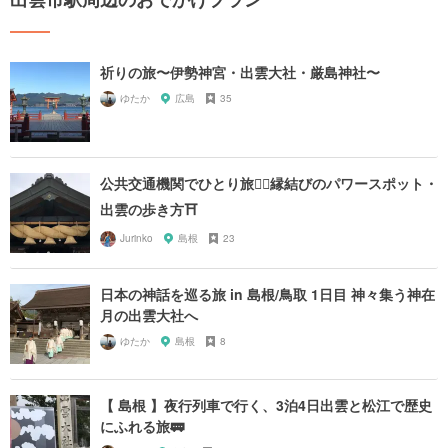
祈りの旅〜伊勢神宮・出雲大社・厳島神社〜
ゆたか
広島
35
公共交通機関でひとり旅🚶‍♀️縁結びのパワースポット・
出雲の歩き方⛩
Jurinko
島根
23
日本の神話を巡る旅 in 島根/鳥取 1日目 神々集う神在
月の出雲大社へ
ゆたか
島根
8
【 島根 】夜行列車で行く、3泊4日出雲と松江で歴史
にふれる旅🚃