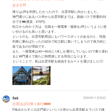
歩き方⛩
帰りはJRを利用したかったので、出雲市駅に向かいました。
神門通りにあるバス停から出雲市駅までは、路線バスで所要約33
分です🚌(運賃 : 470円)
松江から向かう方は、往路を一畑電車・復路をJRというように使
い分けるのも良いと思います。
というのも、出雲市駅周辺にもパワースポットがあるのと、特急
列車に乗ればたったの22分で松江駅に着いてしまうので体力的に
楽であるのが理由です。
また、一畑電車は40〜60分に1本しか運行していないので乗り遅れ
ると神門通りで新たに時間潰しする羽目になります。
ということで、私は出雲市駅を経由するルートを選びました🙋‍♀️
Sak
2020年11月30日
出雲ほぼ日帰り旅行🚃🚌
F地点からすぐの正門前というバス停から出雲市駅までバスで移