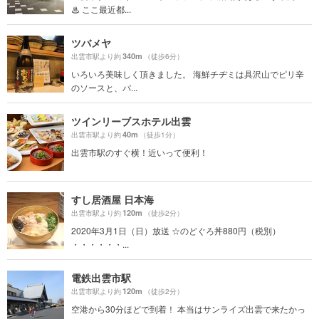
♨︎ ここ最近都...
ツバメヤ
340m
出雲市駅より約
（徒歩6分）
いろいろ美味しく頂きました。 海鮮チヂミは具沢山でピリ辛
のソースと、パ...
ツインリーブスホテル出雲
40m
出雲市駅より約
（徒歩1分）
出雲市駅のすぐ横！近いって便利！
すし居酒屋 日本海
120m
出雲市駅より約
（徒歩2分）
2020年3月1日（日）放送 ☆のどぐろ丼880円（税別）
・・・・・・...
電鉄出雲市駅
120m
出雲市駅より約
（徒歩2分）
空港から30分ほどで到着！ 本当はサンライズ出雲で来たかっ