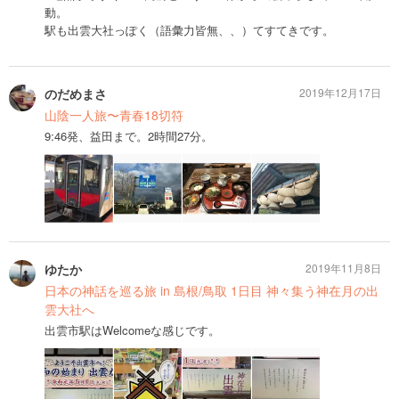
動。
駅も出雲大社っぽく（語彙力皆無、、）てすてきです。
のだめまさ
2019年12月17日
山陰一人旅〜青春18切符
9:46発、益田まで。2時間27分。
ゆたか
2019年11月8日
日本の神話を巡る旅 in 島根/鳥取 1日目 神々集う神在月の出
雲大社へ
出雲市駅はWelcomeな感じです。