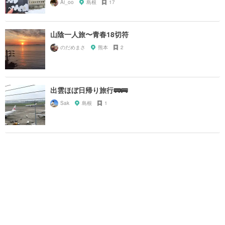
Ai_oo
島根
17
山陰一人旅〜青春18切符
のだめまさ
熊本
2
出雲ほぼ日帰り旅行🚃🚌
Sak
島根
1