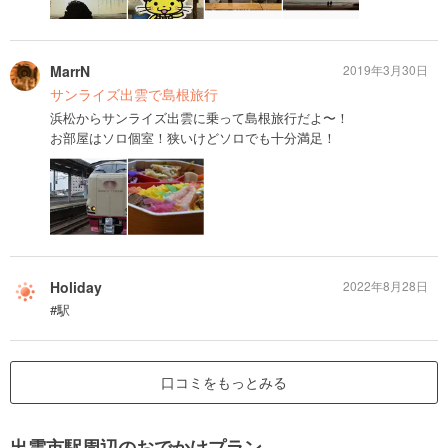
MarrN
2019年3月30日
サンライズ出雲で島根旅行
浜松からサンライズ出雲に乗って島根旅行だよ〜！
お部屋はソロ個室！狭いけどソロでも十分満足！
Holiday
2022年8月28日
#駅
口コミをもっとみる
出雲市駅周辺のおでかけプラン