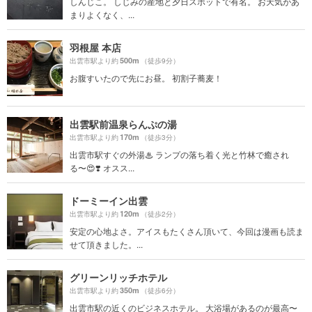
しんじこ。 しじみの産地と夕日スポットで有名。 お天気があ
まりよくなく、...
羽根屋 本店
500m
出雲市駅より約
（徒歩9分）
お腹すいたので先にお昼。 初割子蕎麦！
出雲駅前温泉らんぷの湯
170m
出雲市駅より約
（徒歩3分）
出雲市駅すぐの外湯♨ ランプの落ち着く光と竹林で癒され
る〜😍❣️ オスス...
ドーミーイン出雲
120m
出雲市駅より約
（徒歩2分）
安定の心地よさ。アイスもたくさん頂いて、今回は漫画も読ま
せて頂きました。...
グリーンリッチホテル
350m
出雲市駅より約
（徒歩6分）
出雲市駅の近くのビジネスホテル。 大浴場があるのが最高〜