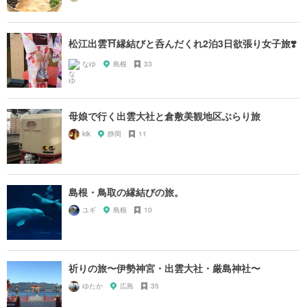
松江出雲⛩縁結びと呑んだくれ2泊3日欲張り女子旅❣️
なゆ
島根
33
母娘で行く出雲大社と倉敷美観地区ぶらり旅
kik
静岡
11
島根・鳥取の縁結びの旅。
ユギ
島根
10
祈りの旅〜伊勢神宮・出雲大社・厳島神社〜
ゆたか
広島
35