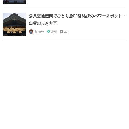
公共交通機関でひとり旅🚶‍♀️縁結びのパワースポット・
出雲の歩き方⛩
Jurinko
島根
23