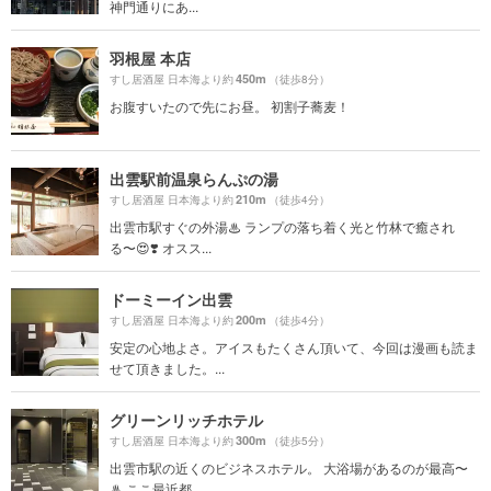
神門通りにあ...
羽根屋 本店
450m
すし居酒屋 日本海より約
（徒歩8分）
お腹すいたので先にお昼。 初割子蕎麦！
出雲駅前温泉らんぷの湯
210m
すし居酒屋 日本海より約
（徒歩4分）
出雲市駅すぐの外湯♨ ランプの落ち着く光と竹林で癒され
る〜😍❣️ オスス...
ドーミーイン出雲
200m
すし居酒屋 日本海より約
（徒歩4分）
安定の心地よさ。アイスもたくさん頂いて、今回は漫画も読ま
せて頂きました。...
グリーンリッチホテル
300m
すし居酒屋 日本海より約
（徒歩5分）
出雲市駅の近くのビジネスホテル。 大浴場があるのが最高〜
♨︎ ここ最近都...