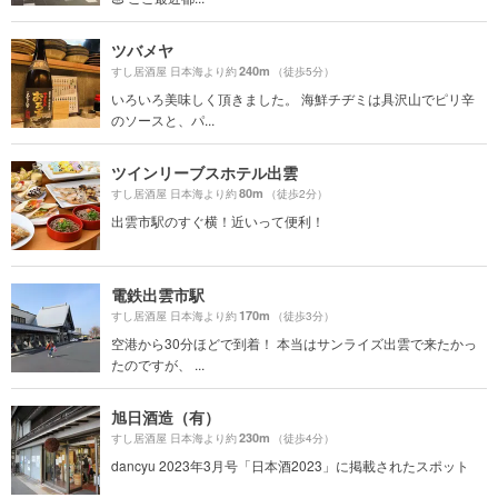
ツバメヤ
240m
すし居酒屋 日本海より約
（徒歩5分）
いろいろ美味しく頂きました。 海鮮チヂミは具沢山でピリ辛
のソースと、パ...
ツインリーブスホテル出雲
80m
すし居酒屋 日本海より約
（徒歩2分）
出雲市駅のすぐ横！近いって便利！
電鉄出雲市駅
170m
すし居酒屋 日本海より約
（徒歩3分）
空港から30分ほどで到着！ 本当はサンライズ出雲で来たかっ
たのですが、 ...
旭日酒造（有）
230m
すし居酒屋 日本海より約
（徒歩4分）
dancyu 2023年3月号「日本酒2023」に掲載されたスポット