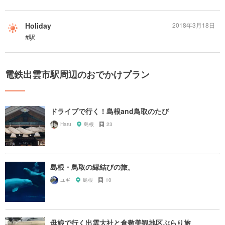
Holiday
2018年3月18日
#駅
電鉄出雲市駅周辺のおでかけプラン
ドライブで行く！島根and鳥取のたび
Haru
島根
23
島根・鳥取の縁結びの旅。
ユギ
島根
10
母娘で行く出雲大社と倉敷美観地区ぶらり旅