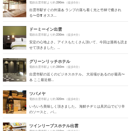
290m
電鉄出雲市駅より約
（徒歩5分）
出雲市駅すぐの外湯♨ ランプの落ち着く光と竹林で癒され
る〜😍❣️ オスス...
ドーミーイン出雲
230m
電鉄出雲市駅より約
（徒歩4分）
安定の心地よさ。アイスもたくさん頂いて、今回は漫画も読ま
せて頂きました。...
グリーンリッチホテル
260m
電鉄出雲市駅より約
（徒歩5分）
出雲市駅の近くのビジネスホテル。 大浴場があるのが最高〜
♨︎ ここ最近都...
ツバメヤ
320m
電鉄出雲市駅より約
（徒歩6分）
いろいろ美味しく頂きました。 海鮮チヂミは具沢山でピリ辛
のソースと、パ...
ツインリーブスホテル出雲
110m