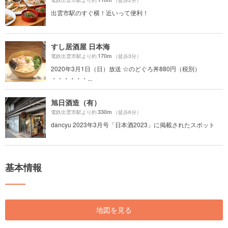
電鉄出雲市駅より約
（徒歩2分）
出雲市駅のすぐ横！近いって便利！
すし居酒屋 日本海
170m
電鉄出雲市駅より約
（徒歩3分）
2020年3月1日（日）放送 ☆のどぐろ丼880円（税別）
・・・・・・...
旭日酒造（有）
330m
電鉄出雲市駅より約
（徒歩6分）
dancyu 2023年3月号「日本酒2023」に掲載されたスポット
基本情報
地図を見る