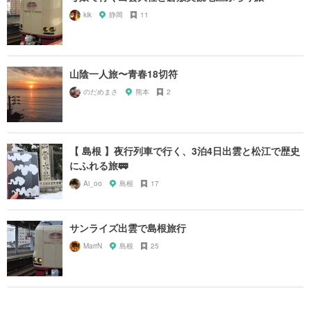
kik
静岡
11
山陰一人旅〜青春18切符
のだめまさ
熊本
2
【 島根 】夜行列車で行く、3泊4日出雲と松江で歴史
にふれる旅🚃
Ai_oo
島根
17
サンライズ出雲で島根旅行
MarrN
島根
25