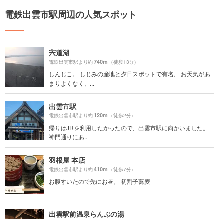
電鉄出雲市駅周辺の人気スポット
宍道湖
740m
電鉄出雲市駅より約
（徒歩13分）
しんじこ。 しじみの産地と夕日スポットで有名。 お天気があ
まりよくなく、...
出雲市駅
120m
電鉄出雲市駅より約
（徒歩2分）
帰りはJRを利用したかったので、出雲市駅に向かいました。
神門通りにあ...
羽根屋 本店
410m
電鉄出雲市駅より約
（徒歩7分）
お腹すいたので先にお昼。 初割子蕎麦！
出雲駅前温泉らんぷの湯