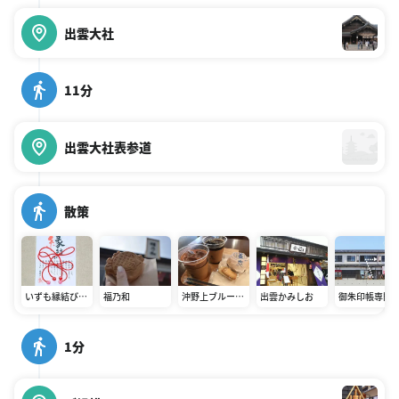
出雲大社
11分
出雲大社表参道
散策
いずも縁結び本
福乃和
沖野上ブルーカ
出雲かみしお
御朱印帳専門
舗 神門通り北店
カオ
しるべ出雲大
店
1分