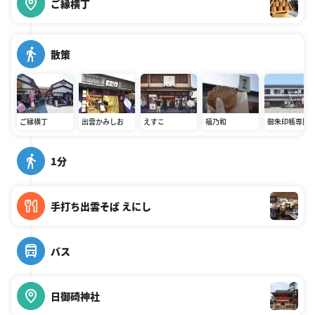
ご縁横丁
散策
ご縁横丁
出雲かみしお
えすこ
福乃和
御朱印帳専門
しるべ出雲大
店
1分
手打ち出雲そば えにし
バス
日御碕神社