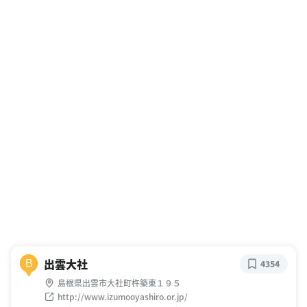
出雲大社
B
4354
島根県出雲市大社町杵築東１９５
http://www.izumooyashiro.or.jp/