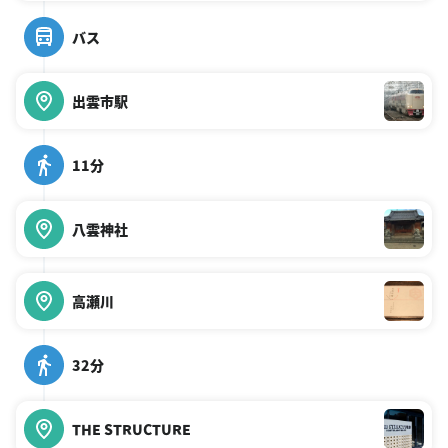
バス
出雲市駅
11分
八雲神社
高瀬川
32分
THE STRUCTURE