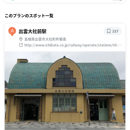
このプランのスポット一覧
出雲大社前駅
A
227
島根県出雲市大社町杵築南
http://www.ichibata.co.jp/railway/operate/stations/00.ht
ml