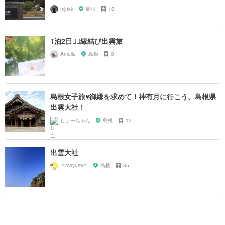
mjnkk
島根
18
1泊2日❤️‍🔥縁結び出雲旅
Amelia
島根
0
島根女子旅♥︎御縁を求めて！神有月に行こう、島根県
出雲大社！
しょーちゃん
島根
12
出雲大社
＊mayumi＊
島根
35