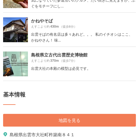
ぐをモチーフにし...
かねやそば
430m
えすこより約
（徒歩8分）
出雲そばの有名店は多々あれど。。。 私のイチオシはここ、
かねやさん！ 味...
島根県立古代出雲歴史博物館
370m
えすこより約
（徒歩7分）
出雲大社の本殿の模型は必見です。
基本情報
地図を見る
島根県出雲市大社町杵築南８４１