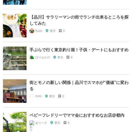
【品川】サラリーマンの街でランチ出来るところを探
してみた
Suzu
東京
0
手ぶらで行く東京釣り堀！子供・デートにもおすすめ
ほりなかの
東京
9
街とモノの新しい関係｜品川でスマホが“価値”に変わ
る
rinrin
東京
0
ベビーフレドリーでママ会におすすめなお店@都内
ありーさ
東京
6