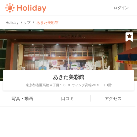
ログイン
Holiday トップ
あきた美彩館
あきた美彩館
東京都港区高輪４丁目１０-８ ウィング高輪WEST-Ⅲ 1階
写真・動画
口コミ
アクセス