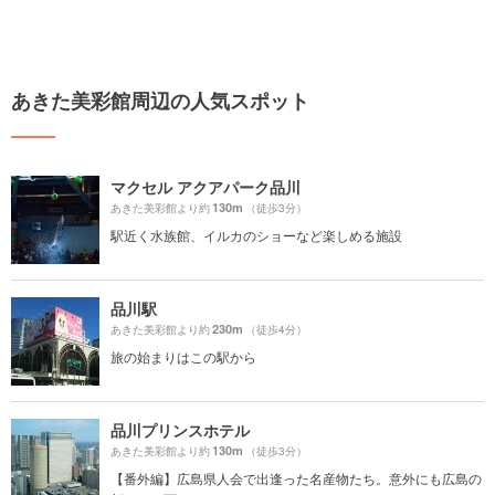
あきた美彩館周辺の人気スポット
マクセル アクアパーク品川
130m
あきた美彩館より約
（徒歩3分）
駅近く水族館、イルカのショーなど楽しめる施設
品川駅
230m
あきた美彩館より約
（徒歩4分）
旅の始まりはこの駅から
品川プリンスホテル
130m
あきた美彩館より約
（徒歩3分）
【番外編】広島県人会で出逢った名産物たち。意外にも広島の