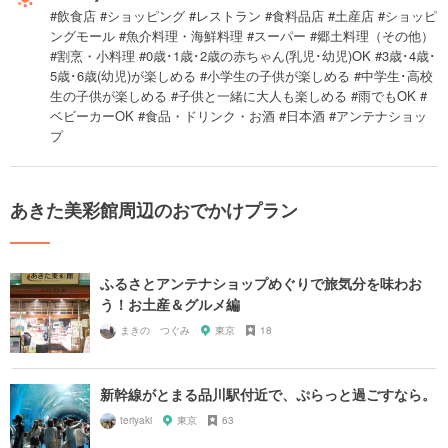
#飲食店 #ショッピング #レストラン #食料品店 #土産店 #ショッピ
ングモール #魚介料理・海鮮料理 #スーパー #郷土料理（その他）
#割烹・小料理 #0歳･1歳･2歳の赤ちゃん(乳児･幼児)OK #3歳･4歳･
5歳･6歳(幼児)が楽しめる #小学生の子供が楽しめる #中学生･高校
生の子供が楽しめる #子供と一緒に大人も楽しめる #雨でもOK #
ベビーカーOK #食品・ドリンク・お酒 #日本酒 #アンテナショッ
プ
あきた美彩館周辺のおでかけプラン
ふるさとアンテナショップめぐりで旅気分を味わお
う！お土産＆グルメ編
まきの つぐみ
東京
18
新幹線がとまる品川駅付近で、ぷらっと過ごすなら。
teriyaki
東京
63