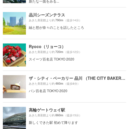
新たな一面をみる...
品川シーズンテラス
790m
あきた美彩館より約
（徒歩14分）
紬と想が奈々のことを話したところ
Ryoco（リョーコ）
720m
あきた美彩館より約
（徒歩12分）
スイーツ百名店 TOKYO 2020
ザ・シティ・ベーカリー 品川 （THE CITY BAKERY）
460m
あきた美彩館より約
（徒歩8分）
パン百名店 TOKYO 2020
高輪ゲートウェイ駅
860m
あきた美彩館より約
（徒歩15分）
新しくできた駅 初めて降ります