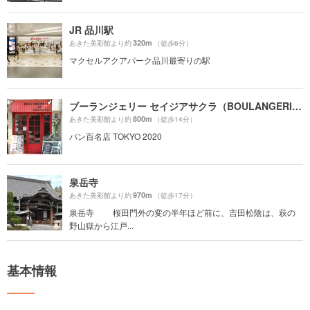
JR 品川駅
320m
あきた美彩館より約
（徒歩6分）
マクセルアクアパーク品川最寄りの駅
ブーランジェリー セイジアサクラ（BOULANGERIE SEIJI ASAKURA）
800m
あきた美彩館より約
（徒歩14分）
パン百名店 TOKYO 2020
泉岳寺
970m
あきた美彩館より約
（徒歩17分）
泉岳寺 桜田門外の変の半年ほど前に、吉田松陰は、萩の
野山獄から江戸...
基本情報