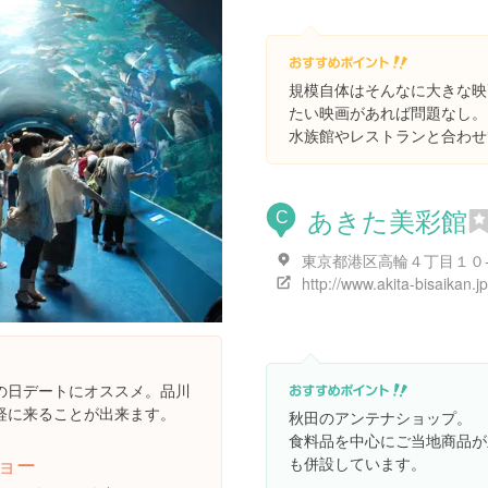
規模自体はそんなに大きな映
たい映画があれば問題なし。
水族館やレストランと合わせ
あきた美彩館
C
http://www.akita-bisaikan.jp
の日デートにオススメ。品川
軽に来ることが出来ます。
秋田のアンテナショップ。
食料品を中心にご当地商品が
ョー
も併設しています。