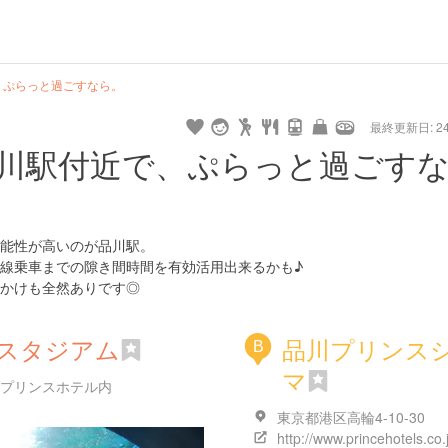
、ぷらっと過ごすなら。
最終更新日: 24/
川駅付近で、ぷらっと過ごす
能性が高いのが品川駅。
線乗車までの隙き間時間を有効活用出来るかも♪
かけも全然ありです◎
スタジアム
品川プリンス
B
マ
川プリンスホテル内
東京都港区高輪4-10-30