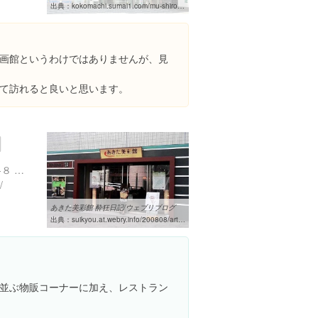
出典：
kokomachi.sumai1.com/mu-shirokane/12
画館というわけではありませんが、見
て訪れると良いと思います。
東京都港区高輪４丁目１０-８ ウィング高輪WEST-Ⅲ 1階
/
あきた美彩館 酔狂日記/ウェブリブログ
出典：
suikyou.at.webry.info/200808/article_2.html
並ぶ物販コーナーに加え、レストラン