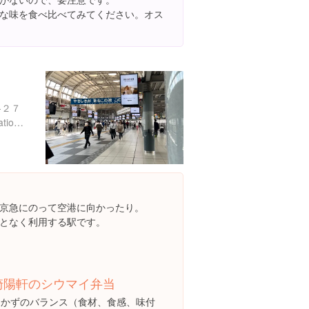
な味を食べ比べてみてください。オス
-２７
https://www.jreast.co.jp/estation/stations/788.html
京急にのって空港に向かったり。
となく利用する駅です。
崎陽軒のシウマイ弁当
おかずのバランス（食材、食感、味付