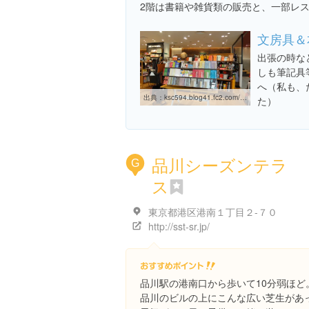
2階は書籍や雑貨類の販売と、一部レ
文房具＆
出張の時な
しも筆記具
へ（私も、
出典：
ksc594.blog41.fc2.com/blog-category-28.html
た）
品川シーズンテラ
G
ス
東京都港区港南１丁目２-７０
http://sst-sr.jp/
品川駅の港南口から歩いて10分弱ほど
品川のビルの上にこんな広い芝生があ