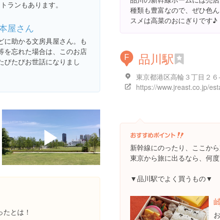
ストランもあります。
種類も豊富なので、ぜひ色ん
スメは高菜のおにぎりです♪
本屋さん
どに助かる文房具屋さん。も
等を忘れた場合は、このお店
品川駅
F
たびたびお世話になりまし
東京都港区高輪３丁目２６
▶
新幹線にのったり、ここから
東京から旅に出るなら、何度
▼品川駅でよく買うもの▼
。
ったとは！