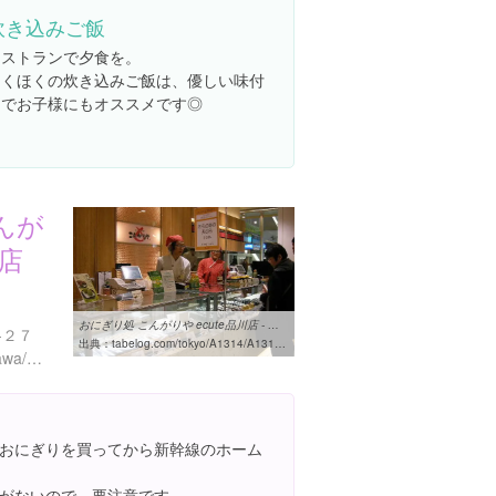
炊き込みご飯
レストランで夕食を。
ほくほくの炊き込みご飯は、優しい味付
けでお子様にもオススメです◎
んが
川店
おにぎり処 こんがりや ecute品川店 - 品川/おにぎり [食べログ]
-２７
出典：
tabelog.com/tokyo/A1314/A131403/13040801
http://www.ecute.jp/shinagawa/shop/28.html?s%5Btxt%5D=%E3%81%93%E3%82%93%E3%81%8C%E3%82%8A%E3%82%84
おにぎりを買ってから新幹線のホーム
がないので、要注意です。