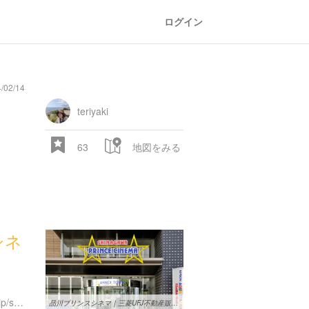
ログイン
02/14
な
teriyaki
63
地図をみる
シネ
http://www.princehotels.co.jp/shinagawa/cinema/
品川プリンスシネマ｜三菱UFJ不動産販売│住みたい街探し【ここまち ...