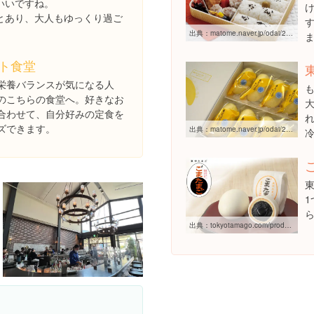
いいですね。
とあり、大人もゆっくり過ご
出典：
matome.naver.jp/odai/2141119341555654401
ト食堂
栄養バランスが気になる人
のこちらの食堂へ。好きなお
合わせて、自分好みの定食を
ズできます。
出典：
matome.naver.jp/odai/2142545819359624901/2142551476001144503
出典：
tokyotamago.com/product/gomatama/index.html