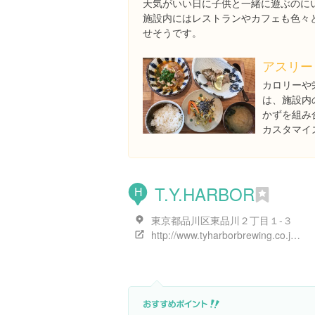
天気がいい日に子供と一緒に遊ぶのに
施設内にはレストランやカフェも色々
せそうです。
アスリー
カロリーや
は、施設内
かずを組み
カスタマイ
T.Y.HARBOR
H
東京都品川区東品川２丁目１-３
http://www.tyharborbrewing.co.jp/jp/ty-harbor/