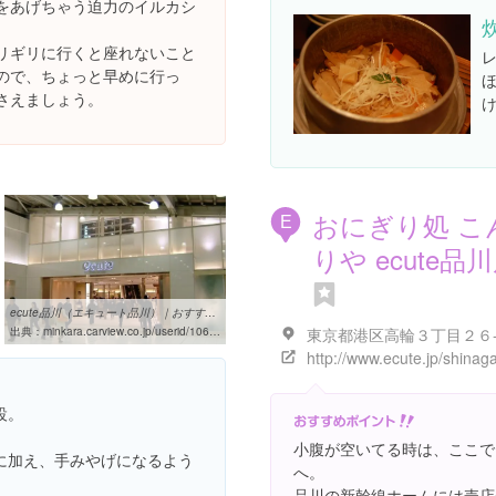
をあげちゃう迫力のイルカシ
リギリに行くと座れないこと
ので、ちょっと早めに行っ
さえましょう。
おにぎり処 こ
E
りや ecute品
ecute品川（エキュート品川）｜おすすめスポット｜どんみみ ...
出典：
minkara.carview.co.jp/userid/106065/spot/44410
東京都港区高輪３丁目２６
設。
小腹が空いてる時は、ここで
に加え、手みやげになるよう
へ。
品川の新幹線ホームには売店