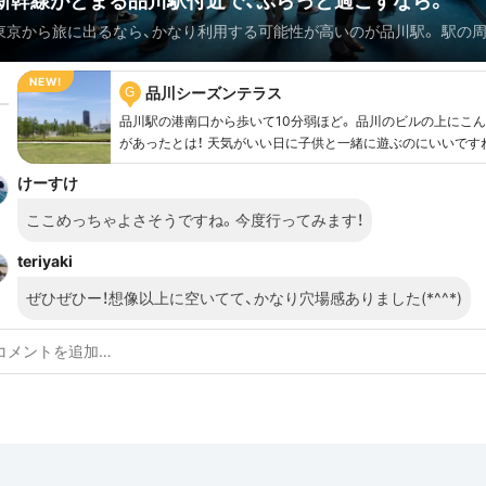
新幹線がとまる品川駅付近で、ぷらっと過ごすなら。
東京から旅に出るなら、かなり利用する可能性が高いのが品川駅。 駅の
外と見どころもあり、新幹線乗車までの隙き間時間を有効活用出来るかも♪
ん、水族館や映画をお目当てにお出かけも全然ありです◎
品川シーズンテラス
G
品川駅の港南口から歩いて10分弱ほど。 品川のビルの上にこ
があったとは！ 天気がいい日に子供と一緒に遊ぶのにいいですね
はレストランやカフェも色々とあり、大人もゆっくり過ごせそ
けーすけ
ここめっちゃよさそうですね。今度行ってみます！
teriyaki
ぜひぜひー！想像以上に空いてて、かなり穴場感ありました(*^^*)