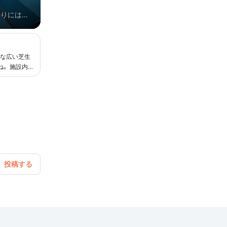
周りには意
 もちろ
んな広い芝生
。 施設内に
うです。