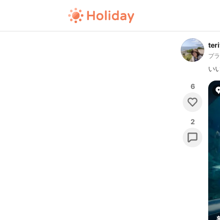
ter
プ
い
6
2