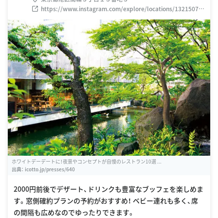
https://www.instagram.com/explore/locations/13215076
87938011
ホワイトデーデートに！夜景やコンセプトが自慢のレストラン10選 ...
出典：
icotto.jp/presses/640
2000円前後でデザート、ドリンクも豊富なブッフェを楽しめま
す。窓側確約プランの予約がおすすめ！ ベビー連れも多く、席
の間隔も広めなのでゆったりできます。